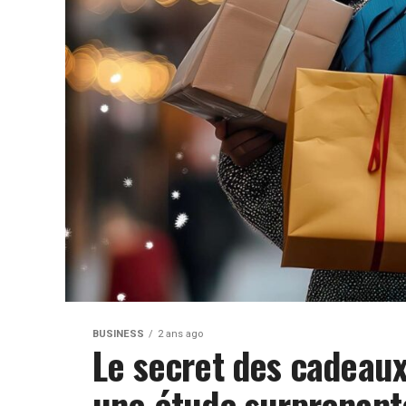
BUSINESS
2 ans ago
Le secret des cadeaux 
une étude surprenant