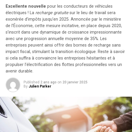
de stockage énergétique, il est possible d’intégrer
Excellente nouvelle
pour les conducteurs de véhicules
jusqu’à cinq batteries supplémentaires de 1,6
électriques ! La
recharge gratuite
sur le lieu de travail sera
kilowattheure chacune, augmentant la capacité totale à
exonérée d’impôts jusqu’en 2025. Annoncée par le ministère
de l’Économie, cette mesure incitative, en place depuis 2020,
9,6 kilowattheures
.
s’inscrit dans une dynamique de croissance impressionnante
Intégration dans un Écosystème
avec une progression annuelle moyenne de
35%
. Les
entreprises peuvent ainsi offrir des bornes de recharge sans
Intelligent
impact fiscal, stimulant la transition écologique. Reste à savoir
si cela suffira à convaincre les entreprises hésitantes et à
propulser l’électrification des flottes professionnelles vers un
Le Solarbank 2 AC s’intègre parfaitement dans un
avenir durable.
écosystème énergétique intelligent grâce à sa
compatibilité avec le compteur Anker SOLIX Smart et
Published
2 ans ago
on
20 janvier 2025
les prises intelligentes proposées par Anker. cette
By
Julien Parker
fonctionnalité permet une gestion optimisée de la
consommation électrique tout en réduisant les pertes
énergétiques inutiles. De plus, Anker SOLIX prévoit
d’étendre cette compatibilité aux dispositifs Shelly.
Durabilité et Résistance aux