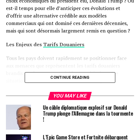
choix économiques du président élu, Donald Trump ? Ou
est-il temps pour elle d’anticiper ces évolutions et
d’offrir une alternative crédible aux modèles
commerciaux qui ont dominé ces dernières décennies,
mais qui sont désormais largement remis en question ?
Les Enjeux des
Tarifs Douaniers
Tous les pays doivent rapidement se positionner face
aux menaces que représentent les tarifs douaniers
brandis par le nouveau président américain. cette
CONTINUE READING
situation présente non seulement des risques
considérables, mais également une occasion unique de
redéfinir nos relations économiques internationales
YOU MAY LIKE
souvent jugées désuètes.Il est essentiel d’examiner
Un câble diplomatique explosif sur Donald
attentivement ce moment historique afin d’en tirer
Trump plonge l’Allemagne dans la tourmente
parti. Le program économique proposé par Donald
!
Trump s’inscrit dans une continuité historique avec les
politiques du
Parti républicain
, remontant à la
L’Epic Game Store et Fortnite débarquent