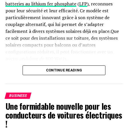
batteries au lithium fer phosphate
(
LFP
), reconnues
pour leur sécurité et leur efficacité. Ce modèle est
particulièrement innovant grâce à son système de
couplage alternatif, qui lui permet de s’adapter
facilement à divers systèmes solaires déjà en place.Que
ce soit pour des installations sur toiture, des systèmes
solaires compacts pour balcons ou d’autres
configurations réduites, il peut fonctionner avec un
micro-onduleur de 800 Watts.
Capacité et flexibilité Énergétique
CONTINUE READING
Avec une capacité maximale d’injection dans le réseau
domestique atteignant 1200 watts,le Solarbank 2 AC
BUSINESS
peut être associé à deux régulateurs solaires MPPT. Cela
Une formidable nouvelle pour les
ouvre la possibilité d’ajouter jusqu’à 1200 watts
conducteurs de voitures électriques
supplémentaires via des panneaux solaires additionnels,
portant ainsi la puissance totale à un impressionnant
!
2400 watts
. Pour les utilisateurs nécessitant davantage