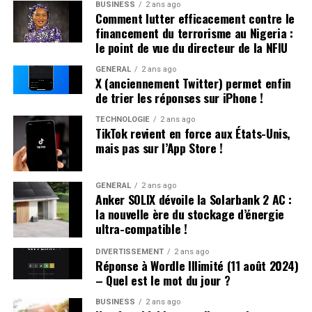
BUSINESS
2 ans ago
les plus répandus en France plutôt qu’en hommage à
professionnelles dans un avenir proche.
Comment lutter efficacement contre le
Victor Hugo », confie-t-il.
financement du terrorisme au Nigeria :
le point de vue du directeur de la NFIU
Une Enfance Entourée d’Autres « Hugo »
GÉNÉRAL
2 ans ago
X (anciennement Twitter) permet enfin
Dès son plus jeune âge, Hugo se retrouve entouré
de trier les réponses sur iPhone !
d’autres enfants portant le même nom. Selon les
statistiques de l’Insee,7 694 garçons ont été
TECHNOLOGIE
2 ans ago
TikTok revient en force aux États-Unis,
prénommés Hugo en 2000,faisant de ce prénom le
mais pas sur l’App Store !
quatrième plus populaire cette année-là. À l’école
primaire,il côtoie plusieurs camarades appelés Thibault
et autres prénoms similaires. Pour éviter toute
GÉNÉRAL
2 ans ago
Anker SOLIX dévoile la Solarbank 2 AC :
confusion lors des appels en classe, les enseignants
la nouvelle ère du stockage d’énergie
ajoutent souvent la première lettre du nom de famille
ultra-compatible !
après le prénom : ainsi devient-il rapidement « Hugo
D. », un surnom auquel il s’habitue sans arduousé.
DIVERTISSEMENT
2 ans ago
Réponse à Wordle Illimité (11 août 2024)
– Quel est le mot du jour ?
Pensées sur l’Identité Associée au
Prénom
BUSINESS
2 ans ago