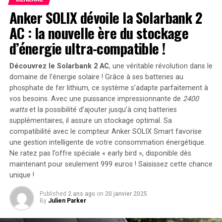
continuités entre les politiques actuelles et celles
Anker SOLIX dévoile la Solarbank 2
passées qu’on pourrait initialement penser. Malgré
AC : la nouvelle ère du stockage
quelques variations dans le discours politique actuel, les
d’énergie ultra-compatible !
pratiques mercantilistes adoptées sous Trump
rappellent celles mises en œuvre par Ronald Reagan
Découvrez le Solarbank 2 AC
, une véritable révolution dans le
dans les années 1980. À cette époque-là, Reagan avait
domaine de l’énergie solaire ! Grâce à ses batteries au
imposé des droits douaniers élevés sur divers produits
phosphate de fer lithium, ce système s’adapte parfaitement à
importés tels que certaines motos japonaises ou encore
vos besoins. Avec une puissance impressionnante de
2400
divers appareils électroniques.
watts
et la possibilité d’ajouter jusqu’à cinq batteries
supplémentaires, il assure un stockage optimal. Sa
Alors que nous faisons face à ces bouleversements
compatibilité avec le compteur Anker SOLIX Smart favorise
économiques mondiaux orchestrés par la nouvelle
une gestion intelligente de votre consommation énergétique.
management américaine, il devient impératif pour
Ne ratez pas l’offre spéciale « early bird »
, disponible dès
l’Europe d’agir résolument afin d’établir un cadre
maintenant pour seulement 999 euros ! Saisissez cette chance
commercial plus équitable et durable qui respecte non
unique !
seulement ses normes fiscales mais aussi ses
Published
2 ans ago
on
20 janvier 2025
engagements environnementaux.
By
Julien Parker