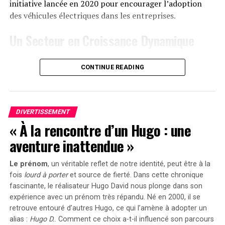
« early bird » sera active du
20 janvier au 23 février
initiative lancée en 2020 pour encourager l’adoption
2025
, permettant aux acheteurs intéressés d’acquérir
des véhicules électriques dans les entreprises.
cet appareil dès
999 euros
! Cette promotion inclut
Un Secteur en Croissance Dynamique
également un compteur Anker SOLIX Smart offert pour
chaque commande passée durant cette période spéciale.
Cette prolongation intervient à un moment clé, alors
CONTINUE READING
que le marché des voitures électriques continue
le Solarbank 2 AC représente une avancée significative
d’afficher une croissance remarquable. Entre 2020 et
dans le domaine du stockage énergétique domestique
2022, la progression annuelle moyenne a atteint 35%.
grâce à ses caractéristiques techniques avancées et son
En
2023
, les particuliers représentent désormais 84%
engagement envers la durabilité environnementale.
DIVERTISSEMENT
des acquisitions de véhicules électriques, contre
« À la rencontre d’un Hugo : une
seulement 68% en 2018.
aventure inattendue »
Concrètement,cette mesure permet aux sociétés
Le prénom
, un véritable reflet de notre identité, peut être à la
d’installer gratuitement des bornes de recharge pour
fois
lourd à porter
et source de
fierté
. Dans cette chronique
leurs employés sans impact fiscal. Les frais liés à
fascinante, le réalisateur Hugo David nous plonge dans son
l’électricité pour ces recharges ne seront pas pris en
expérience avec un prénom très répandu. Né en 2000, il se
compte dans le calcul des avantages en nature. De plus,
retrouve entouré d’autres Hugo, ce qui l’amène à adopter un
un abattement de 50% sur ces avantages est maintenu
alias :
Hugo D.
. Comment ce choix a-t-il influencé son parcours