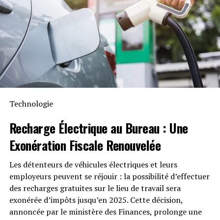
Intempéries
Anker SOLIX met également l’accent sur la longévité du
Solarbank 2 AC. Conçu pour supporter au moins
6000
cycles de charge
, cet appareil a une durée de vie
estimée dépassant quinze ans. Il est accompagné d’une
garantie fabricant décennale et possède une
certification IP65 qui assure sa résistance face aux
Technologie
intempéries tout en étant capable de fonctionner dans
des températures variant entre -20 °C et +55 °C.
Recharge Électrique
au Bureau : Une
Exonération Fiscale
Renouvelée
Disponibilité et Offres
Promotionnelles
Les détenteurs de véhicules électriques et leurs
employeurs peuvent se réjouir : la possibilité d’effectuer
Le solarbank 2 AC est disponible sur le site officiel
des recharges gratuites sur le lieu de travail sera
d’Anker SOLIX ainsi que sur Amazon au prix standard de
exonérée d’impôts jusqu’en 2025. Cette décision,
1299 euros
. Cependant, une offre promotionnelle
annoncée par le ministère des Finances, prolonge une