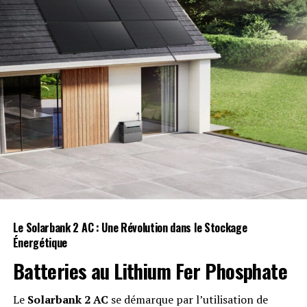
RELATED TOPICS:
DONALD TRUMP
ÉCONOMISTE
EUROPE
GABRIEL ZUCMAN
PROTECTIONNISME STRATÉGIQUE
UP NEXT
Un câble diplomatique explosif sur Donald Trump plonge
l’Allemagne dans la tourmente !
DON'T MISS
M. Night Shyamalan sous le feu des projecteurs : un
procès pour plagiat ébranle sa série « Servant » !
Le Solarbank 2 AC : Une Révolution dans le Stockage
Énergétique
Batteries au Lithium Fer Phosphate
Le
Solarbank 2 AC
se démarque par l’utilisation de