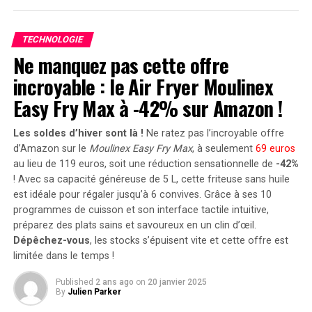
Avec une capacité maximale d’injection dans le réseau
domestique atteignant 1200 watts,le Solarbank 2 AC
TECHNOLOGIE
peut être associé à deux régulateurs solaires MPPT. Cela
Ne manquez pas cette offre
ouvre la possibilité d’ajouter jusqu’à 1200 watts
incroyable : le Air Fryer Moulinex
supplémentaires via des panneaux solaires additionnels,
portant ainsi la puissance totale à un impressionnant
Easy Fry Max à -42% sur Amazon !
2400 watts
. Pour les utilisateurs nécessitant davantage
de stockage énergétique, il est possible d’intégrer
Les soldes d’hiver sont là !
Ne ratez pas l’incroyable offre
jusqu’à cinq batteries supplémentaires de 1,6
d’Amazon sur le
Moulinex Easy Fry Max
, à seulement
69 euros
kilowattheure chacune, augmentant la capacité totale à
au lieu de 119 euros, soit une réduction sensationnelle de
-42%
! Avec sa capacité généreuse de 5 L, cette friteuse sans huile
9,6 kilowattheures
.
est idéale pour régaler jusqu’à 6 convives. Grâce à ses 10
Intégration dans un Écosystème
programmes de cuisson et son interface tactile intuitive,
préparez des plats sains et savoureux en un clin d’œil.
Intelligent
Dépêchez-vous
, les stocks s’épuisent vite et cette offre est
limitée dans le temps !
Le Solarbank 2 AC s’intègre parfaitement dans un
Published
2 ans ago
on
20 janvier 2025
écosystème énergétique intelligent grâce à sa
By
Julien Parker
compatibilité avec le compteur Anker SOLIX Smart et