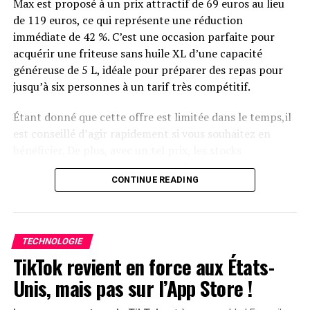
Max est proposé à un prix attractif de 69 euros au lieu
Disponibilité et Offres
de 119 euros, ce qui représente une réduction
Promotionnelles
immédiate de 42 %. C’est une occasion parfaite pour
acquérir une friteuse sans huile XL d’une capacité
généreuse de 5 L, idéale pour préparer des repas pour
Le solarbank 2 AC est disponible sur le site officiel
jusqu’à six personnes à un tarif très compétitif.
d’Anker SOLIX ainsi que sur Amazon au prix standard de
1299 euros
. Cependant, une offre promotionnelle
Étant donné que cette offre est limitée dans le temps,il
« early bird » sera active du
20 janvier au 23 février
est conseillé d’agir rapidement si vous souhaitez en
2025
, permettant aux acheteurs intéressés d’acquérir
bénéficier. De plus, avec un tel prix, les stocks
cet appareil dès
999 euros
! Cette promotion inclut
pourraient s’épuiser rapidement. Ce modèle se classe
également un compteur Anker SOLIX Smart offert pour
CONTINUE READING
parmi les meilleures ventes sur Amazon avec plus de
chaque commande passée durant cette période spéciale.
1000 unités écoulées le mois dernier.
le Solarbank 2 AC représente une avancée significative
Profitez des offres sur Amazon
dans le domaine du stockage énergétique domestique
TECHNOLOGIE
grâce à ses caractéristiques techniques avancées et son
TikTok revient en force aux États-
Amazon propose également la
livraison gratuite
et
engagement envers la durabilité environnementale.
rapide pour cet article qui bénéficie d’une garantie de
Unis, mais pas sur l’App Store !
deux ans. En outre, il existe une option de paiement