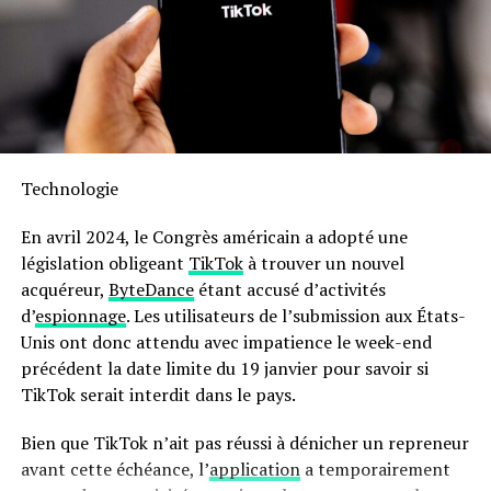
familles modernes. De plus, Moulinex met à disposition
un livre numérique rempli de recettes accessible via QR
Code afin que vous puissiez facilement trouver
l’inspiration culinaire lorsque nécessaire.
Sa capacité généreuse permet non seulement la
préparation rapide mais aussi économique : jusqu’à 70 %
Technologie
moins énergivore et presque deux fois plus rapide qu’un
four traditionnel ! Son interface intuitive avec écran
En avril 2024, le Congrès américain a adopté une
tactile facilite son utilisation quotidienne.
législation obligeant
TikTok
à trouver un nouvel
acquéreur,
ByteDance
étant accusé d’activités
en outre, le panier antiadhésif compatible lave-vaisselle
d’
espionnage
. Les utilisateurs de l’submission aux États-
simplifie grandement l’entretien après chaque
Unis ont donc attendu avec impatience le week-end
utilisation. N’oubliez pas qu’il s’agit là encore d’une
précédent la date limite du 19 janvier pour savoir si
offre temporaire ; ne tardez donc pas si vous souhaitez
TikTok serait interdit dans le pays.
profiter du meilleur prix possible sur cette friteuse
innovante !
Bien que TikTok n’ait pas réussi à dénicher un repreneur
avant cette échéance, l’
application
a temporairement
Pour accéder à cette remise exceptionnelle :