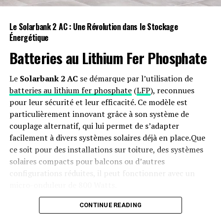
Cet article a été rédigé par notre équipe spécialisée dans
Le Solarbank 2 AC : Une Révolution dans le Stockage
les bons plans.
Énergétique
Les informations fournies peuvent contenir des liens
affiliés qui pourraient nous permettre d’obtenir une
Batteries au Lithium Fer Phosphate
commission (sans impact financier pour vous). Les tarifs
indiqués sont susceptibles d’être modifiés et certaines
Le
Solarbank 2 AC
se démarque par l’utilisation de
offres peuvent expirer rapidement ; veillez donc bien
batteries au lithium fer phosphate
(
LFP
), reconnues
aux dates mentionnées lors du passage en caisse.
pour leur sécurité et leur efficacité. Ce modèle est
particulièrement innovant grâce à son système de
couplage alternatif, qui lui permet de s’adapter
RELATED TOPICS:
ABONNEMENT
AMAZON PRIME
ÉTUDIANTS
PROMOTION
PROMOTIONS
RÉDUCTION
facilement à divers systèmes solaires déjà en place.Que
RÉDUCTIONS
ce soit pour des installations sur toiture, des systèmes
solaires compacts pour balcons ou d’autres
UP NEXT
Une formidable nouvelle pour les conducteurs de
configurations réduites, il peut fonctionner avec un
voitures électriques !
micro-onduleur de 800 Watts.
DON'T MISS
Le pare-brise de la BMW Panoramic iDrive : une
Capacité et flexibilité Énergétique
CONTINUE READING
expérience immersive à couper le souffle !