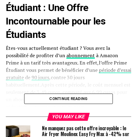
Étudiant : Une Offre
Incontournable pour les
Étudiants
Êtes-vous actuellement étudiant ? Vous avez la
possibilité de profiter d’un
abonnement
à Amazon
Prime à un tarif très avantageux. En effet,l’offre Prime
Étudiant vous permet de bénéficier d’une
période d’essai
gratuite
de
90 jours
,contre 30 jours
habituellement.Après cette période, le coût mensuel est
seulement de 3,49 euros, comparé aux 6,99 euros pour
un abonnement standard. Cela représente une
CONTINUE READING
réduction
impressionnante de 50 %.
YOU MAY LIKE
Pour accéder à Amazon Prime Étudiant et découvrir
tous ses atouts :
Ne manquez pas cette offre incroyable : le
Air Fryer Moulinex Easy Fry Max à -42% sur