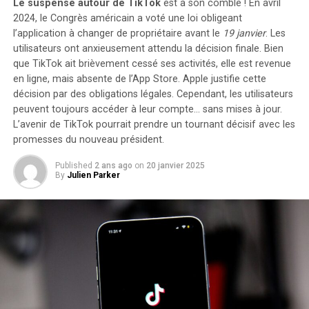
échelonné en quatre fois sans frais sur ce modèle. Enfin,
Le suspense autour de TikTok
est à son comble ! En avril
sachez que vous avez la possibilité de changer d’avis et
2024, le Congrès américain a voté une loi obligeant
retourner le produit gratuitement dans un délai de 30
l’application à changer de propriétaire avant le
19 janvier
. Les
utilisateurs ont anxieusement attendu la décision finale. Bien
jours afin d’obtenir un
remboursement intégral
.
que TikTok ait brièvement cessé ses activités, elle est revenue
Moulinex Easy Fry Max : cuisinez
en ligne, mais
absente de l’App Store
. Apple justifie cette
décision par des obligations légales. Cependant, les utilisateurs
sainement pour toute la famille
peuvent toujours accéder à leur compte… sans mises à jour.
L’avenir de TikTok pourrait prendre un tournant décisif avec les
Le moulinex Easy Fry Max fonctionne comme un four à
promesses du nouveau président.
air chaud permettant la préparation de plats savoureux
Published
2 ans ago
on
20 janvier 2025
tout en utilisant peu ou pas du tout d’huile. En plus des
By
Julien Parker
frites croustillantes qu’il réalise parfaitement, cet
appareil se révèle très polyvalent et peut cuisiner une
multitude d’autres recettes.
avec ses dix programmes prédéfinis adaptés à divers
ingrédients tels que poulet,steak,poisson ou légumes
ainsi que des options pour bacon et desserts comme les
pizzas ,cet appareil répond aux besoins variés des