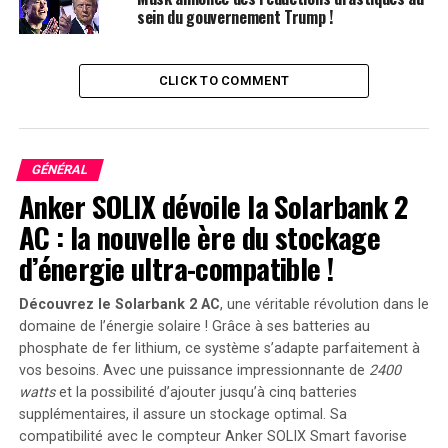
aucune interruption publicitaire grâce à Amazon Music.
sein du gouvernement Trump !
Pour couronner le tout : chaque mois,vous aurez accès
gratuitement à divers jeux ainsi qu’à du contenu
CLICK TO COMMENT
additionnel et bénéficierez également d’une
souscription mensuelle gratuite pour une chaîne Twitch
au choix. Vous pourrez aussi stocker vos photos en haute
résolution sans frais supplémentaires avec Amazon
GÉNÉRAL
Photos.
Anker SOLIX dévoile la Solarbank 2
AC : la nouvelle ère du stockage
Des Tarifs Préférentiels Exclusifs
d’énergie ultra-compatible !
L’abonnement ne se limite pas aux services mentionnés
Découvrez le Solarbank 2 AC
, une véritable révolution dans le
; il inclut également des réductions exclusives sur divers
domaine de l’énergie solaire ! Grâce à ses batteries au
articles tels que les appareils électroniques, les jeux
phosphate de fer lithium, ce système s’adapte parfaitement à
vidéo ou encore les fournitures scolaires.Tout cela est
vos besoins. Avec une puissance impressionnante de
2400
proposé au tarif exceptionnel de seulement 3,49 euros
watts
et la possibilité d’ajouter jusqu’à cinq batteries
par mois ou environ 42 euros par an ! L’abonnement est
supplémentaires, il assure un stockage optimal. Sa
sans engagement ; ainsi vous pouvez résilier quand bon
compatibilité avec le compteur Anker SOLIX Smart favorise