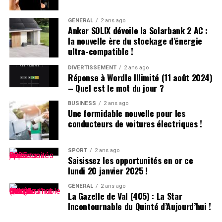
ayant déjà installé TikTok peuvent toujours accéder au
service. Cependant, ils ne recevront plus aucune mise à
GÉNÉRAL
2 ans ago
Anker SOLIX dévoile la Solarbank 2 AC :
jour future de l’application. L’avenir du réseau social
la nouvelle ère du stockage d’énergie
pourrait dépendre des décisions du nouveau président
ultra-compatible !
des États-Unis.
DIVERTISSEMENT
2 ans ago
Réponse à Wordle Illimité (11 août 2024)
DÉCLARATION DE TIKTOK :
– Quel est le mot du jour ?
BUSINESS
2 ans ago
>
Une formidable nouvelle pour les
conducteurs de voitures électriques !
En collaboration avec nos
partenaires techniques,
SPORT
2 ans ago
Saisissez les opportunités en or ce
nous travaillons activement
lundi 20 janvier 2025 !
à rétablir notre service.
GÉNÉRAL
2 ans ago
La Gazelle de Val (405) : La Star
Nous remercions le
Incontournable du Quinté d’Aujourd’hui !