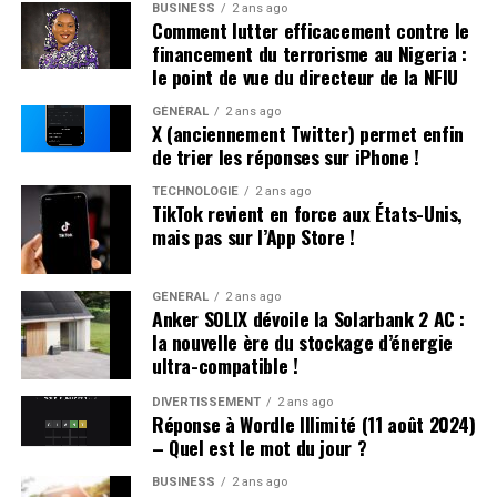
BUSINESS
2 ans ago
été attaqué au couteau par les deux autres. Ces derniers
Comment lutter efficacement contre le
ont rejeté les accusations lors de leur interrogatoire.
financement du terrorisme au Nigeria :
Déjà sous le coup d’une obligation de quitter le
le point de vue du directeur de la NFIU
territoire (OQTF), ils ont reçu une nouvelle OQTF
GÉNÉRAL
2 ans ago
accompagnée d’une assignation à résidence. La victime
X (anciennement Twitter) permet enfin
n’a pas porté plainte et était introuvable à son domicile.
de trier les réponses sur iPhone !
TECHNOLOGIE
2 ans ago
Affrontements et Tentative de Vol :
TikTok revient en force aux États-Unis,
mais pas sur l’App Store !
Comparution au Tribunal en Avril
Un autre incident s’est produit à Villeneuve-sur-Lot où
GÉNÉRAL
2 ans ago
Anker SOLIX dévoile la Solarbank 2 AC :
plusieurs individus se sont battus après avoir reçu des
la nouvelle ère du stockage d’énergie
menaces liées à un vol automobile avorté. Le parquet a
ultra-compatible !
décidé de poursuivre trois passagers en leur proposant
une comparution sur reconnaissance préalable de
DIVERTISSEMENT
2 ans ago
Réponse à Wordle Illimité (11 août 2024)
culpabilité (CRPC). Ils devront se présenter devant le
– Quel est le mot du jour ?
tribunal local fin avril.
BUSINESS
2 ans ago