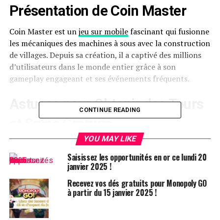
Présentation de Coin Master
Coin Master est un
jeu sur mobile
fascinant qui fusionne
les mécaniques des machines à sous avec la construction
de villages. Depuis sa création, il a captivé des millions
d’utilisateurs dans le monde entier grâce à son
gameplay engageant et ses événements fréquents.
Astuces pour Obtenir des Tours
CONTINUE READING
et Spins Gratuits
YOU MAY LIKE
Ressources pratiques pour Accéder
Saisissez les opportunités en or ce lundi 20
aux Spins Gratuits
janvier 2025 !
Recevez vos dés gratuits pour Monopoly GO
Pour maximiser votre expérience,il est crucial
à partir du 15 janvier 2025 !
d’accumuler un maximum de spins gratuits. Voici
quelques liens récents :