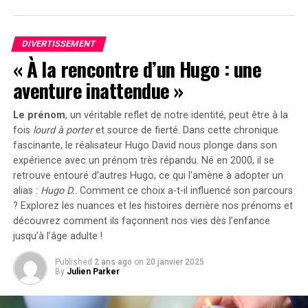
où vous pouvez échanger vos cartes contre des
prix uniques.
DIVERTISSEMENT
aventure Viking
(27 janvier 2022) : Engagez-
« À la rencontre d’un Hugo : une
vous dans cette quête pour découvrir des trésors
aventure inattendue »
cachés.
Ces événements ajoutent une dimension
Le prénom
, un véritable reflet de notre identité, peut être à la
supplémentaire au jeu, rendant chaque session encore
fois
lourd à porter
et source de
fierté
. Dans cette chronique
plus palpitante.
fascinante, le réalisateur Hugo David nous plonge dans son
expérience avec un prénom très répandu. Né en 2000, il se
retrouve entouré d’autres Hugo, ce qui l’amène à adopter un
Tactiques Avancées pour Jouer
alias :
Hugo D.
. Comment ce choix a-t-il influencé son parcours
avec Efficacité
? Explorez les nuances et les histoires derrière nos prénoms et
découvrez comment ils façonnent nos vies dès l’enfance
jusqu’à l’âge adulte !
L’Importance Cruciale des Étoiles
Published
2 ans ago
on
20 janvier 2025
Les étoiles sont essentielles pour progresser
By
Julien Parker
efficacement. Elles permettent de débloquer divers
avantages qui faciliteront votre parcours dans le jeu.