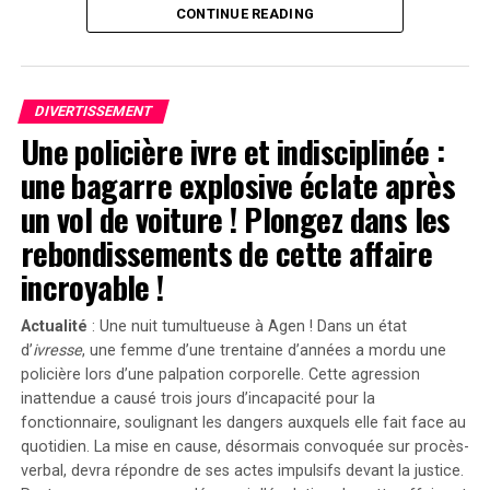
prenant soin d’une poupée comme si c’était un véritable
CONTINUE READING
enfant, assistée par une nourrice. « C’est un cas
flagrant », a-t-il déclaré devant le jury selon
Variety. »Sans
Emanuel
, il n’y aurait pas eu de
Servant
. »
DIVERTISSEMENT
Une policière ivre et indisciplinée :
Divergences dans les Arguments Juridiques
une bagarre explosive éclate après
En réponse aux allégations portées contre lui, l’équipe
un vol de voiture ! Plongez dans les
juridique défendant Shyamalan soutient que Tony
rebondissements de cette affaire
Basgallop, le créateur britannique derrière la série
Servant
, avait commencé à développer ce projet bien
incroyable !
avant la sortie du film de Francesca Gregorini.
Actualité
: Une nuit tumultueuse à Agen ! Dans un état
« Elle cherche simplement à tirer profit d’un travail
d’
ivresse
, une femme d’une trentaine d’années a mordu une
qu’elle n’a pas conçu », a affirmé l’avocate Brittany
policière lors d’une palpation corporelle. Cette agression
Amadi lors du procès.En 2020, une première plainte
inattendue a causé trois jours d’incapacité pour la
avait été rejetée ; néanmoins, la cour d’appel avait
fonctionnaire, soulignant les dangers auxquels elle fait face au
rouvert l’affaire en considérant qu’il existait un débat
quotidien. La mise en cause, désormais convoquée sur procès-
verbal, devra répondre de ses actes impulsifs devant la justice.
légitime concernant les « similarités substantielles »