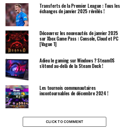
Transferts de la Premier League : Tous les
20 janvier 2025
: Découvrez ici comment obtenir
échanges de janvier 2025 révélés !
vos tours gratuits.
19 janvier 2025
: Profitez des spins offerts
aujourd’hui.
Découvrez les nouveautés de janvier 2025
sur Xbox Game Pass : Console, Cloud et PC
Ces ressources vous aideront à augmenter vos chances
[Vague 1]
de gains sans dépenser d’argent.
Adieu le gaming sur Windows ? SteamOS
Célébrations spéciales dans
s’étend au-delà de la Steam Deck !
Coin Master
Aperçu des Événements Récents
Les tournois communautaires
incontournables de décembre 2024 !
Les événements spéciaux dans Coin Master
représentent une occasion en or pour remporter des
récompenses exclusives. Par exemple :
CLICK TO COMMENT
Boum Cartes
(27 janvier 2022) : un événement