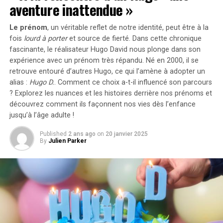
aventure inattendue »
Concrètement,cette mesure permet aux sociétés
Le prénom
, un véritable reflet de notre identité, peut être à la
d’installer gratuitement des bornes de recharge pour
fois
lourd à porter
et source de
fierté
. Dans cette chronique
leurs employés sans impact fiscal. Les frais liés à
fascinante, le réalisateur Hugo David nous plonge dans son
l’électricité pour ces recharges ne seront pas pris en
expérience avec un prénom très répandu. Né en 2000, il se
compte dans le calcul des avantages en nature. De plus,
retrouve entouré d’autres Hugo, ce qui l’amène à adopter un
un abattement de 50% sur ces avantages est maintenu
alias :
Hugo D.
. Comment ce choix a-t-il influencé son parcours
avec un plafond révisé à environ 2000 euros pour
? Explorez les nuances et les histoires derrière nos prénoms et
l’année prochaine.
découvrez comment ils façonnent nos vies dès l’enfance
jusqu’à l’âge adulte !
Accélération Vers une Mobilité Électrique
Published
2 ans ago
on
20 janvier 2025
By
Julien Parker
Cette initiative fait partie d’une stratégie globale visant
à promouvoir l’électrification du parc automobile
français. Cependant, les grandes entreprises
rencontrent encore des difficultés pour atteindre leurs
objectifs ; seulement 8% des nouveaux véhicules
immatriculés par ces entités étaient électriques en
2023. Ces incitations fiscales pourraient néanmoins