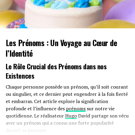
inciter davantage d’employeurs à franchir le
pas.Cependant, plusieurs défis demeurent concernant
les infrastructures nécessaires au chargement ainsi que
sur l’autonomie des véhicules et les perceptions parmi
les employés. Par ailleurs, la réduction progressive du
Les Prénoms : Un Voyage au Cœur de
bonus écologique pour les utilitaires et sa diminution
pour les particuliers pourraient freiner cet élan vers
l’Identité
une adoption plus large.
Le Rôle Crucial des Prénoms dans nos
Avenir Prometteur Pour La Mobilité
Existences
Électrique
Chaque personne possède un prénom, qu’il soit courant
Malgré ces obstacles potentiels, il existe un optimisme
ou singulier, et ce dernier peut engendrer à la fois fierté
quant au futur de la mobilité électrique dans le milieu
et embarras. Cet article explore la signification
professionnel. Les avancées technologiques continues
profonde et l’influence des
prénoms
sur notre vie
ainsi qu’un engagement croissant envers la durabilité
quotidienne. Le réalisateur
Hugo
David partage son vécu
devraient continuer à favoriser cette tendance vers une
avec un prénom qui a connu une forte popularité
adoption accrue des véhicules écologiques.
durant sa jeunesse.