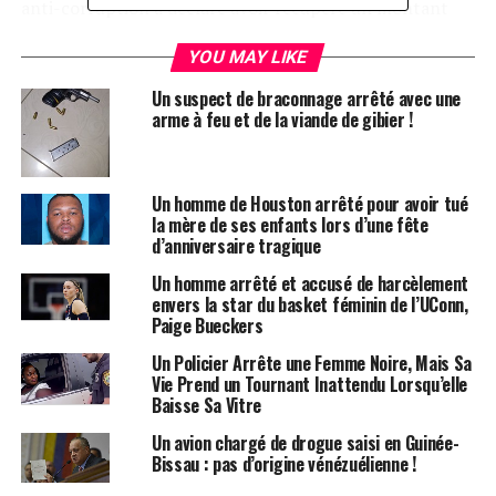
anti-corruption a déclaré avoir récupéré un montant
total de 314 098 riyals saoudiens (SR) auprès de Jalal
YOU MAY LIKE
Arabi et d’autres responsables de haut rang.
Un suspect de braconnage arrêté avec une
Les enquêtes menées par l’EFCC ont révélé qu’Arabi
arme à feu et de la viande de gibier !
s’était frauduleusement versé des sommes excessives
pour couvrir les coûts opérationnels liés au Hajj,
dépassant ainsi les montants approuvés. Les coûts
Un homme de Houston arrêté pour avoir tué
opérationnels pour 2024, tels que stipulés dans le
la mère de ses enfants lors d’une fête
budget, étaient fixés à 4 250 dollars pour le président,
d’anniversaire tragique
12 750 dollars pour les commissaires, 3 825 dollars pour
Un homme arrêté et accusé de harcèlement
le secrétaire et 15 300 dollars pour les directeurs.
envers la star du basket féminin de l’UConn,
Paige Bueckers
Il a été allégué que le président avait perçu 50 000 SR au
Un Policier Arrête une Femme Noire, Mais Sa
lieu des 15 929 SR auxquels il avait droit, tandis que les
Vie Prend un Tournant Inattendu Lorsqu’elle
commissaires, censés recevoir 15 929 SR chacun, avaient
Baisse Sa Vitre
touché 40 000 SR. Le secrétaire a reçu 30 000 SR au lieu
Un avion chargé de drogue saisi en Guinée-
de 14 336 SR, et les directeurs ont également perçu 30
Bissau : pas d’origine vénézuélienne !
000 SR au lieu de 2 550 SR.