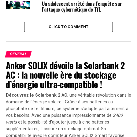
Un adolescent arrêté dans l’enquête sur
Il convient de rappeler que l’EFCC avait déjà interrogé
l’attaque cybernétique de TfL
Arabi le 29 juillet, avant de le libérer sous caution. La
semaine dernière, plusieurs hauts responsables de la
CLICK TO COMMENT
Commission du Hajj avaient été arrêtés par la
Commission indépendante des pratiques corrompues et
des infractions connexes pour des allégations similaires
de mauvaise gestion ou de détournement des fonds de
GÉNÉRAL
90 milliards de nairas.
Anker SOLIX dévoile la Solarbank 2
AC : la nouvelle ère du stockage
Un informateur au sein de l’EFCC a révélé que le
président de la NAHCON avait été de nouveau convoqué
d’énergie ultra-compatible !
pour des interrogatoires et qu’il était actuellement en
détention. « Le secrétaire et le président de la
Découvrez le Solarbank 2 AC
, une véritable révolution dans le
commission sont en notre possession et font l’objet
domaine de l’énergie solaire ! Grâce à ses batteries au
phosphate de fer lithium, ce système s’adapte parfaitement à
d’interrogatoires approfondis concernant la subvention
vos besoins. Avec une puissance impressionnante de
2400
de 90 milliards de nairas, parmi d’autres accusations », a
watts
et la possibilité d’ajouter jusqu’à cinq batteries
déclaré la source sous couvert d’anonymat.
supplémentaires, il assure un stockage optimal. Sa
compatibilité avec le compteur Anker SOLIX Smart favorise