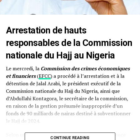
Arrestation
de hauts
responsables de la Commission
nationale du Hajj au
Nigeria
Le mercredi, la
Commission des crimes économiques
et financiers
(
EFCC
) a procédé à l’arrestation et à la
détention de Jalal Arabi, le président exécutif de la
Commission nationale du Hajj du Nigeria, ainsi que
d’Abdullahi Kontagora, le secrétaire de la commission,
en raison de la gestion présumée inappropriée d’un
fonds de 90 milliards de nairas destiné à subventionner
le Hajj de 2024.
Selon un document obtenu par des sources, l’agence
CONTINUE READING