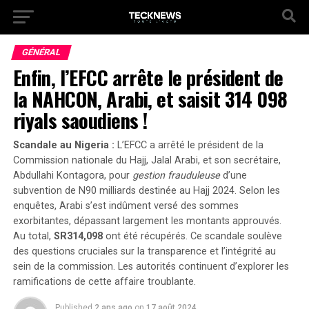
GÉNÉRAL
Enfin, l’EFCC arrête le président de
la NAHCON, Arabi, et saisit 314 098
riyals saoudiens !
Scandale au Nigeria :
L’EFCC a arrêté le président de la
Commission nationale du Hajj, Jalal Arabi, et son secrétaire,
Abdullahi Kontagora, pour
gestion frauduleuse
d’une
subvention de N90 milliards destinée au Hajj 2024. Selon les
enquêtes, Arabi s’est
indûment versé
des sommes
exorbitantes, dépassant largement les montants approuvés.
Au total,
SR314,098
ont été récupérés. Ce scandale soulève
des questions cruciales sur la transparence et l’intégrité au
sein de la commission. Les autorités continuent d’explorer les
ramifications de cette affaire troublante.
Published
2 ans ago
on
17 août 2024