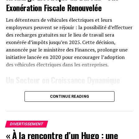
Exonération Fiscale
Renouvelée
Disponibilité et Offres
Promotionnelles
Les détenteurs de véhicules électriques et leurs
employeurs peuvent se réjouir : la possibilité d’effectuer
Le solarbank 2 AC est disponible sur le site officiel
des recharges gratuites sur le lieu de travail sera
d’Anker SOLIX ainsi que sur Amazon au prix standard de
exonérée d’impôts jusqu’en 2025. Cette décision,
1299 euros
. Cependant, une offre promotionnelle
annoncée par le ministère des Finances, prolonge une
« early bird » sera active du
20 janvier au 23 février
initiative lancée en 2020 pour encourager l’adoption
2025
, permettant aux acheteurs intéressés d’acquérir
des véhicules électriques dans les entreprises.
cet appareil dès
999 euros
! Cette promotion inclut
Un Secteur en Croissance Dynamique
également un compteur Anker SOLIX Smart offert pour
chaque commande passée durant cette période spéciale.
Cette prolongation intervient à un moment clé, alors
CONTINUE READING
que le marché des voitures électriques continue
le Solarbank 2 AC représente une avancée significative
d’afficher une croissance remarquable. Entre 2020 et
dans le domaine du stockage énergétique domestique
2022, la progression annuelle moyenne a atteint 35%.
grâce à ses caractéristiques techniques avancées et son
En
2023
, les particuliers représentent désormais 84%
engagement envers la durabilité environnementale.
DIVERTISSEMENT
des acquisitions de véhicules électriques, contre
« À la rencontre d’un Hugo : une
seulement 68% en 2018.