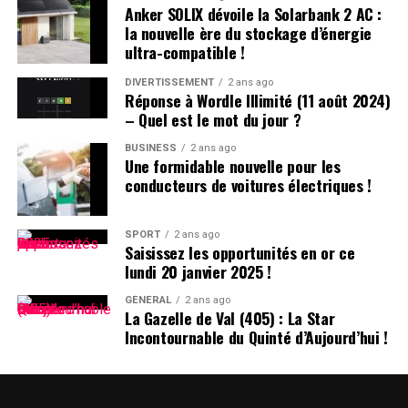
Anker SOLIX dévoile la Solarbank 2 AC :
confusion lors des appels en classe, les enseignants
la nouvelle ère du stockage d’énergie
ajoutent souvent la première lettre du nom de famille
ultra-compatible !
après le prénom : ainsi devient-il rapidement « Hugo
D. », un surnom auquel il s’habitue sans arduousé.
DIVERTISSEMENT
2 ans ago
Réponse à Wordle Illimité (11 août 2024)
– Quel est le mot du jour ?
Pensées sur l’Identité Associée au
Prénom
BUSINESS
2 ans ago
Une formidable nouvelle pour les
conducteurs de voitures électriques !
Le choix d’un prénom peut avoir un impact significatif
sur notre identité personnelle tout au long de notre
existence. Que ce soit pour se distinguer ou pour
SPORT
2 ans ago
Saisissez les opportunités en or ce
s’intégrer dans un groupe social spécifique, chaque
lundi 20 janvier 2025 !
individu développe une relation particulière avec son
propre nom.
GÉNÉRAL
2 ans ago
La Gazelle de Val (405) : La Star
Incontournable du Quinté d’Aujourd’hui !
les prénoms ne sont pas simplement des désignations ;
ils portent avec eux des récits et influencent nos
interactions sociales depuis notre enfance jusqu’à l’âge