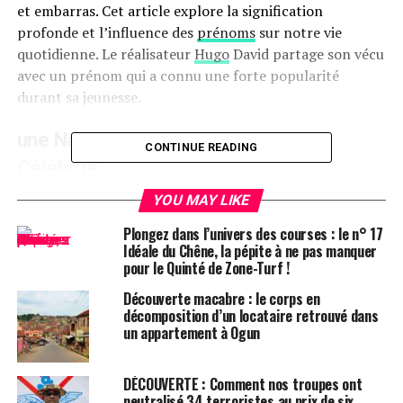
et embarras. Cet article explore la signification
profonde et l’influence des
prénoms
sur notre vie
quotidienne. Le réalisateur
Hugo
David partage son vécu
avec un prénom qui a connu une forte popularité
durant sa jeunesse.
une Naissance Sous le Signe de la
CONTINUE READING
Célébrité
Hugo David est né en 2000 à
YOU MAY LIKE
Tours
, une époque où le
prénom Hugo était en plein essor. Ses parents, Caroline
Plongez dans l’univers des courses : le n° 17
et Rodolphe, avaient envisagé d’autres choix comme
Idéale du Chêne, la pépite à ne pas manquer
Enzo, également très en vogue à cette période. « Je
pour le Quinté de Zone-Turf !
pense que mes parents ont opté pour un prénom parmi
Découverte macabre : le corps en
les plus répandus en France plutôt qu’en hommage à
décomposition d’un locataire retrouvé dans
Victor Hugo », confie-t-il.
un appartement à Ogun
Une Enfance Entourée d’Autres « Hugo »
DÉCOUVERTE : Comment nos troupes ont
neutralisé 34 terroristes au prix de six