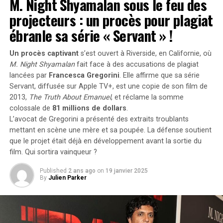
M. Night Shyamalan sous le feu des
individu développe une relation particulière avec son
projecteurs : un procès pour plagiat
propre nom.
ébranle sa série « Servant » !
les prénoms ne sont pas simplement des désignations ;
ils portent avec eux des récits et influencent nos
Un procès captivant
s’est ouvert à Riverside, en Californie, où
M. Night Shyamalan
fait face à des accusations de plagiat
interactions sociales depuis notre enfance jusqu’à l’âge
lancées par
Francesca Gregorini
. Elle affirme que sa série
adulte.
Servant
, diffusée sur Apple TV+, est une copie de son film de
2013,
The Truth About Emanuel
, et réclame la somme
RELATED TOPICS:
AVENTURE
DÉCOUVERTE
ÉMOTIONS
colossale de
81 millions de dollars
.
HUGO
INATTENDU
RELATIONS
RENCONTRE
VÉCU
L’avocat de Gregorini a présenté des extraits troublants
mettant en scène une mère et sa poupée. La défense soutient
UP NEXT
Une formidable nouvelle pour les conducteurs de
que le projet était déjà en développement avant la sortie du
voitures électriques !
film. Qui sortira vainqueur ?
DON'T MISS
Published
2 ans ago
on
19 janvier 2025
Un câble diplomatique explosif sur Donald Trump plonge
By
Julien Parker
l’Allemagne dans la tourmente !