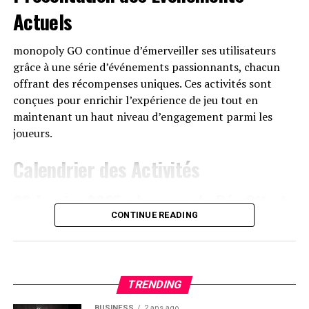
Actuels
monopoly GO continue d’émerveiller ses utilisateurs
grâce à une série d’événements passionnants, chacun
offrant des récompenses uniques. Ces activités sont
conçues pour enrichir l’expérience de jeu tout en
maintenant un haut niveau d’engagement parmi les
joueurs.
Calendrier des Activités
20 Janvier 2025 : Lancers de Dés Offerts
CONTINUE READING
Un événement spécial a été annoncé,permettant aux
participants de bénéficier de lancers gratuits,ajoutant
ainsi une dimension stratégique au gameplay.
TRENDING
16 Janvier 2025 : Expo Fortune
BUSINESS
2 ans ago