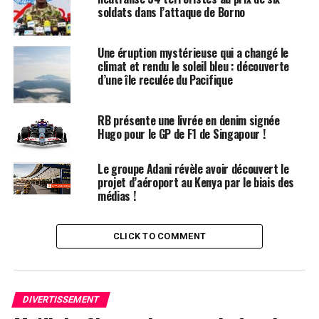
Dès son plus jeune âge, Hugo se retrouve entouré
soldats dans l’attaque de Borno
d’autres enfants portant le même nom. Selon les
statistiques de l’Insee,7 694 garçons ont été
Une éruption mystérieuse qui a changé le
prénommés Hugo en 2000,faisant de ce prénom le
climat et rendu le soleil bleu : découverte
quatrième plus populaire cette année-là. À l’école
d’une île reculée du Pacifique
primaire,il côtoie plusieurs camarades appelés Thibault
et autres prénoms similaires. Pour éviter toute
RB présente une livrée en denim signée
confusion lors des appels en classe, les enseignants
Hugo pour le GP de F1 de Singapour !
ajoutent souvent la première lettre du nom de famille
après le prénom : ainsi devient-il rapidement « Hugo
Le groupe Adani révèle avoir découvert le
D. », un surnom auquel il s’habitue sans arduousé.
projet d’aéroport au Kenya par le biais des
médias !
Pensées sur l’Identité Associée au
Prénom
CLICK TO COMMENT
Le choix d’un prénom peut avoir un impact significatif
sur notre identité personnelle tout au long de notre
existence. Que ce soit pour se distinguer ou pour
DIVERTISSEMENT
s’intégrer dans un groupe social spécifique, chaque