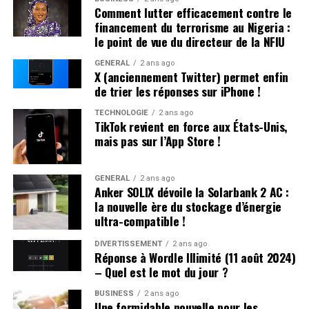
Comment lutter efficacement contre le
Cet événement met en avant les récompenses liées à la
financement du terrorisme au Nigeria :
richesse dans le jeu, incitant les joueurs à maximiser
le point de vue du directeur de la NFIU
leurs gains.
GÉNÉRAL
2 ans ago
X (anciennement Twitter) permet enfin
14 Janvier 2025 : Merveilles du Monde
de trier les réponses sur iPhone !
Les participants peuvent explorer diverses merveilles
TECHNOLOGIE
2 ans ago
TikTok revient en force aux États-Unis,
tout en accumulant des récompenses uniques lors de
mais pas sur l’App Store !
cet événement thématique.
D’autres Événements Remarquables :
GÉNÉRAL
2 ans ago
Anker SOLIX dévoile la Solarbank 2 AC :
la nouvelle ère du stockage d’énergie
10 Janvier :
Ascension au Sommet
– Un défi pour
ultra-compatible !
atteindre le sommet et remporter des prix.
DIVERTISSEMENT
2 ans ago
8 Janvier :
Fête Hivernale – Célébration hivernale
Réponse à Wordle Illimité (11 août 2024)
avec plusieurs surprises.
– Quel est le mot du jour ?
2 Janvier :
L’amitié rapporte – Un événement axé
BUSINESS
2 ans ago
sur la collaboration entre amis pour obtenir
Une formidable nouvelle pour les