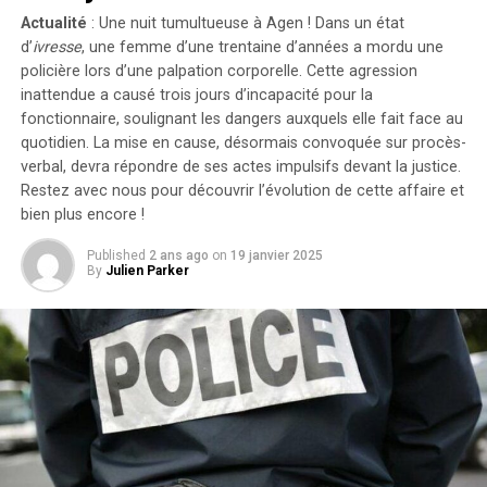
Actualité
: Une nuit tumultueuse à Agen ! Dans un état
« Elle cherche simplement à tirer profit d’un travail
d’
ivresse
, une femme d’une trentaine d’années a mordu une
qu’elle n’a pas conçu », a affirmé l’avocate Brittany
policière lors d’une palpation corporelle. Cette agression
Amadi lors du procès.En 2020, une première plainte
inattendue a causé trois jours d’incapacité pour la
avait été rejetée ; néanmoins, la cour d’appel avait
fonctionnaire, soulignant les dangers auxquels elle fait face au
rouvert l’affaire en considérant qu’il existait un débat
quotidien. La mise en cause, désormais convoquée sur procès-
verbal, devra répondre de ses actes impulsifs devant la justice.
légitime concernant les « similarités substantielles »
Restez avec nous pour découvrir l’évolution de cette affaire et
entre les deux œuvres.Cette affaire soulève des
bien plus encore !
questions cruciales sur l’originalité dans le secteur
cinématographique et pourrait avoir des conséquences
Published
2 ans ago
on
19 janvier 2025
significatives sur les droits d’auteur et la propriété
By
Julien Parker
intellectuelle dans l’univers du divertissement.