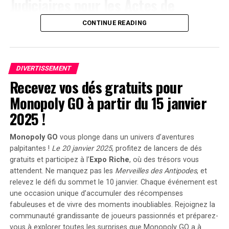
Judiciaires pour les Actes de
Violence à
Agen
CONTINUE READING
Le 17 janvier aux alentours de 22 heures, une dispute
s’est produite sur le boulevard de la Liberté à Agen,
DIVERTISSEMENT
impliquant trois hommes. L’un des participants, avec
Recevez vos dés gratuits pour
des marques visibles sur son manteau, a déclaré avoir
été attaqué au couteau par les deux autres. Ces derniers
Monopoly GO à partir du 15 janvier
ont rejeté les accusations lors de leur interrogatoire.
2025 !
Déjà sous le coup d’une obligation de quitter le
territoire (OQTF), ils ont reçu une nouvelle OQTF
Monopoly GO
vous plonge dans un univers d’aventures
accompagnée d’une assignation à résidence. La victime
palpitantes !
Le 20 janvier 2025
, profitez de
lancers de dés
n’a pas porté plainte et était introuvable à son domicile.
gratuits
et participez à l’
Expo Riche
, où des trésors vous
attendent. Ne manquez pas les
Merveilles des Antipodes
, et
Affrontements et Tentative de Vol :
relevez le défi du sommet le 10 janvier. Chaque événement est
une occasion unique d’accumuler des récompenses
Comparution au Tribunal en Avril
fabuleuses et de vivre des moments inoubliables. Rejoignez la
communauté grandissante de joueurs passionnés et préparez-
Un autre incident s’est produit à Villeneuve-sur-Lot où
vous à explorer toutes les surprises que Monopoly GO a à