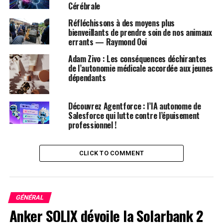
Cérébrale
terme pour la main-d’œuvre du NHS en Angleterre, qui
Réfléchissons à des moyens plus
décrit comment le NHS prévoit d’assurer un nombre
bienveillants de prendre soin de nos animaux
suffisant d’infirmières et de médecins pour soutenir les
errants — Raymond Ooi
patients.
Adam Zivo : Les conséquences déchirantes
de l’autonomie médicale accordée aux jeunes
Cependant, ce problème ne se limite pas au Royaume-
dépendants
Uni : il s’agit d’une crise mondiale touchant le secteur
des soins infirmiers. Le taux élevé de rotation du
personnel qualifié a des conséquences graves sur les
Découvrez Agentforce : l’IA autonome de
Salesforce qui lutte contre l’épuisement
systèmes de santé à travers le monde.
professionnel !
Les Pays-Bas connaissent également des tendances
préoccupantes avec des prévisions indiquant un manque
CLICK TO COMMENT
significatif de personnel soignant dans les décennies à
venir.
GÉNÉRAL
Anker SOLIX dévoile la Solarbank 2