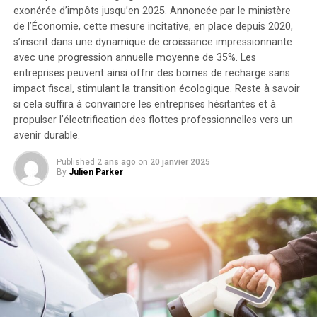
pendant leurs jours off en raison du manque chronique
kilowattheure chacune, augmentant la capacité totale à
exonérée d’impôts jusqu’en 2025. Annoncée par le ministère
effectif causé par divers départs ou absences imprévues
de l’Économie, cette mesure incitative, en place depuis 2020,
9,6 kilowattheures
.
parmi leurs pairs.
s’inscrit dans une dynamique de croissance impressionnante
Intégration dans un Écosystème
avec une progression annuelle moyenne de
35%
. Les
entreprises peuvent ainsi offrir des bornes de recharge sans
Intelligent
impact fiscal, stimulant la transition écologique. Reste à savoir
si cela suffira à convaincre les entreprises hésitantes et à
Cela illustre bien la pression incessante subie par ces
propulser l’électrification des flottes professionnelles vers un
Le Solarbank 2 AC s’intègre parfaitement dans un
professionnels ; chez beaucoup d’entre eux,cet instinct
avenir durable.
écosystème énergétique intelligent grâce à sa
naturel altruiste devient non seulement source fierté
compatibilité avec le compteur Anker SOLIX Smart et
Published
2 ans ago
on
20 janvier 2025
mais également chemin vers l’épuisement total lorsque
les prises intelligentes proposées par Anker. cette
By
Julien Parker
aucune limite n’est établie entre vie professionnelle et
fonctionnalité permet une gestion optimisée de la
personnelle – jusqu’à ce que finalement leur corps
consommation électrique tout en réduisant les pertes
impose une pause forcée sous forme maladie ou fatigue
énergétiques inutiles. De plus, Anker SOLIX prévoit
extrême.
d’étendre cette compatibilité aux dispositifs Shelly.
Aperçu vers une transformation
Durabilité et Résistance aux
nécessaire
Intempéries