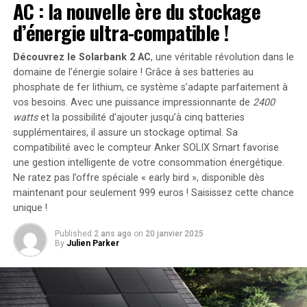
AC : la nouvelle ère du stockage
d’énergie ultra-compatible !
Découvrez le Solarbank 2 AC
, une véritable révolution dans le
domaine de l’énergie solaire ! Grâce à ses batteries au
phosphate de fer lithium, ce système s’adapte parfaitement à
vos besoins. Avec une puissance impressionnante de
2400
watts
et la possibilité d’ajouter jusqu’à cinq batteries
supplémentaires, il assure un stockage optimal. Sa
compatibilité avec le compteur Anker SOLIX Smart favorise
une gestion intelligente de votre consommation énergétique.
Ne ratez pas l’offre spéciale « early bird »
, disponible dès
Crédit : The Conversation
maintenant pour seulement 999 euros ! Saisissez cette chance
L’épuisement professionnel est l’une des raisons
unique !
majeures expliquant cet exode massif parmi les
professionnels du secteur médical.
Published
2 ans ago
on
20 janvier 2025
By
Julien Parker
Cultiver une culture du sacrifice
dans le domaine médical