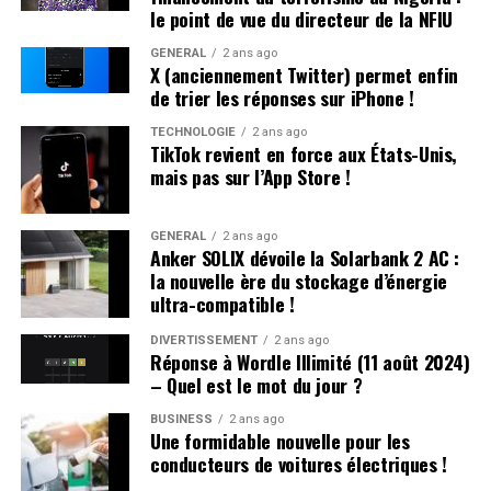
le point de vue du directeur de la NFIU
Une Enfance Entourée d’Autres « Hugo »
GÉNÉRAL
2 ans ago
X (anciennement Twitter) permet enfin
Dès son plus jeune âge, Hugo se retrouve entouré
de trier les réponses sur iPhone !
d’autres enfants portant le même nom. Selon les
statistiques de l’Insee,7 694 garçons ont été
TECHNOLOGIE
2 ans ago
TikTok revient en force aux États-Unis,
prénommés Hugo en 2000,faisant de ce prénom le
mais pas sur l’App Store !
quatrième plus populaire cette année-là. À l’école
primaire,il côtoie plusieurs camarades appelés Thibault
et autres prénoms similaires. Pour éviter toute
GÉNÉRAL
2 ans ago
Anker SOLIX dévoile la Solarbank 2 AC :
confusion lors des appels en classe, les enseignants
la nouvelle ère du stockage d’énergie
ajoutent souvent la première lettre du nom de famille
ultra-compatible !
après le prénom : ainsi devient-il rapidement « Hugo
D. », un surnom auquel il s’habitue sans arduousé.
DIVERTISSEMENT
2 ans ago
Réponse à Wordle Illimité (11 août 2024)
– Quel est le mot du jour ?
Pensées sur l’Identité Associée au
Prénom
BUSINESS
2 ans ago
Une formidable nouvelle pour les
conducteurs de voitures électriques !
Le choix d’un prénom peut avoir un impact significatif