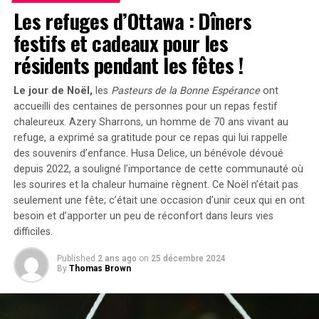
Les refuges d’Ottawa : Dîners
dessous du seuil de pauvreté. Les professionnels de la
santé doivent prendre en compte ces disparités et
festifs et cadeaux pour les
obstacles à l’accès aux soins, tout en recherchant des
résidents pendant les fêtes !
méthodes de prestation de soins non traditionnelles et
des stratégies d’engagement des patients, telles que la
Le jour de Noël,
les
Pasteurs de la Bonne Espérance
ont
surveillance à distance des patients, pour provoquer un
accueilli des centaines de personnes pour un repas festif
changement significatif.
chaleureux. Azery Sharrons, un homme de 70 ans vivant au
refuge, a exprimé sa gratitude pour ce repas qui lui rappelle
Vers des Solutions Innovantes
des souvenirs d’enfance.
Husa Delice, un bénévole dévoué
depuis 2022, a souligné l’importance de cette communauté où
Il est crucial d’explorer et d’intégrer des technologies
les sourires et la chaleur humaine règnent.
Ce Noël n’était pas
innovantes, des stratégies d’engagement des patients et
seulement une fête; c’était une occasion d’unir ceux qui en ont
des cadres de gestion des soins pour optimiser les
besoin et d’apporter un peu de réconfort dans leurs vies
résultats des patients et atténuer l’impact croissant de
difficiles.
l’hypertension sur la santé et la qualité de vie des
Published
2 ans ago
on
25 décembre 2024
patients.
By
Thomas Brown
Proposition de Solutions Technologiques