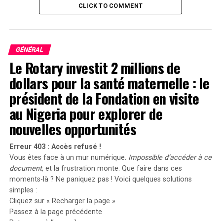
CLICK TO COMMENT
Cardiovasculaires
Lucia Rossi, vice-présidente des services ambulatoires et
de la santé de la population à l’ECMC, souligne que la
GÉNÉRAL
prévalence des maladies cardiovasculaires dans le comté
Le Rotary investit 2 millions de
d’Erie est préoccupante. Les taux de mortalité liés aux
dollars pour la santé maternelle : le
AVC y sont supérieurs à la moyenne nationale et à celle
de l’État de New York. Les décès dus aux maladies
président de la Fondation en visite
cardiaques dans cette région sont 33 % plus élevés que
au Nigeria pour explorer de
la moyenne nationale, ce qui indique une vulnérabilité
nouvelles opportunités
accrue parmi les résidents.
Erreur 403 : Accès refusé !
Elle ajoute que des facteurs de risque tels que
Vous êtes face à un mur numérique.
Impossible d’accéder à ce
l’hypertension et l’obésité sont plus fréquents,
document
, et la frustration monte. Que faire dans ces
aggravant la situation. Les contrôles de santé
moments-là ? Ne paniquez pas ! Voici quelques solutions
préventifs, y compris les dépistages de la pression
simples :
artérielle et du cholestérol, sont significativement
Cliquez sur « Recharger la page »
inférieurs à 58 % chez les résidents de Buffalo et des
Passez à la page précédente
environs, comparativement à une moyenne nationale de