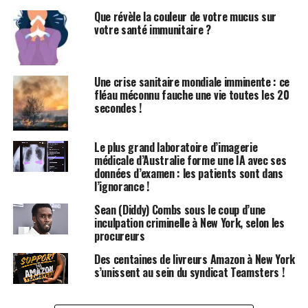
l’Hypertension
Que révèle la couleur de votre mucus sur
votre santé immunitaire ?
L’Erie County Medical Center (ECMC) est un acteur clé
dans la région de l’ouest de New York. Cet
établissement, qui est l’un des cinq hôpitaux publics de
Une crise sanitaire mondiale imminente : ce
l’État, est également le seul centre de traumatologie de
fléau méconnu fauche une vie toutes les 20
niveau 1 pour adultes de la région. En tant que plus
secondes !
grand hôpital de sécurité, il prend en charge une
proportion importante de patients vulnérables et à
Le plus grand laboratoire d’imagerie
risque.
médicale d’Australie forme une IA avec ses
données d’examen : les patients sont dans
Situé au cœur de Buffalo, l’ECMC a plus d’un siècle
l’ignorance !
d’expérience dans la fourniture de soins de santé de
Sean (Diddy) Combs sous le coup d’une
qualité, en se concentrant sur les patients touchés de
inculpation criminelle à New York, selon les
manière disproportionnée par les déterminants sociaux
procureurs
de la santé et les complications des maladies chroniques.
Des centaines de livreurs Amazon à New York
Actuellement, l’ECMC prend en charge plus de 6 500
s’unissent au sein du syndicat Teamsters !
patients souffrant d’hypertension.
Statistiques Alarmantes sur les Maladies