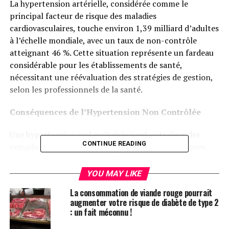
La hypertension artérielle, considérée comme le
principal facteur de risque des maladies
cardiovasculaires, touche environ 1,39 milliard d’adultes
à l’échelle mondiale, avec un taux de non-contrôle
atteignant 46 %. Cette situation représente un fardeau
considérable pour les établissements de santé,
nécessitant une réévaluation des stratégies de gestion,
selon les professionnels de la santé.
Conséquences de l’Hypertension Non Contrôlée
Une hypertension mal maîtrisée peut entraîner des
CONTINUE READING
complications graves telles que des crises cardiaques
répétées, des AVC, une insuffisance cardiaque, des
maladies rénales chroniques et même la mort. Les
YOU MAY LIKE
déterminants sociaux de la santé et les inégalités
La consommation de viande rouge pourrait
amplifient le risque de ces complications mortelles.
augmenter votre risque de diabète de type 2
: un fait méconnu !
Le Rôle de l’ECMC dans la Lutte Contre