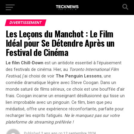
DIVERTISSEMENT
Les Leçons du Manchot : Le Film
Idéal pour Se Détendre Après un
Festival de Cinéma
Le film Chill-Down
est un antidote essentiel à l’épuisement
des festivals de cinéma. Hier, au
Toronto International Film
Festival
, j’ai choisi de voir
The Penguin Lessons
, une
comédie dramatique légère avec Steve Coogan. Dans un
monde saturé de films sérieux, ce choix est une bouffée d’air
frais.
Coogan incarne un enseignant désillusionné qui tisse un
lien improbable avec un pingouin.
Ce film, bien que peu
médiatisé, offre une expérience réconfortante, parfaite pour
recharger les esprits fatigués.
Ne le manquez pas sur votre
plateforme de streaming préférée !
Published
2 ans ago
on
12 septembre 2024