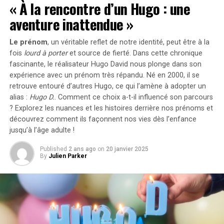
« À la rencontre d’un Hugo : une
semaine de films de plus de deux heures, de sous-titres,
aventure inattendue »
d’architecture brutaliste, de désirs queer, de
dépendance à la drogue, et de projections incessantes,
Le prénom
, un véritable reflet de notre identité, peut être à la
je me demande : de quoi parlais-je déjà ?
fois
lourd à porter
et source de
fierté
. Dans cette chronique
fascinante, le réalisateur Hugo David nous plonge dans son
La Nécessité d’une Pause
expérience avec un prénom très répandu. Né en 2000, il se
retrouve entouré d’autres Hugo, ce qui l’amène à adopter un
L’esprit humain a besoin de se ressourcer de temps en
alias :
Hugo D.
. Comment ce choix a-t-il influencé son parcours
temps, c’est pourquoi, il y a quelques années, j’ai
? Explorez les nuances et les histoires derrière nos prénoms et
commencé à défendre le concept du film de détente au
découvrez comment ils façonnent nos vies dès l’enfance
festival. Comme son nom l’indique, j’essaie de
jusqu’à l’âge adulte !
programmer au moins un film par TIFF qui promet
d’être une expérience agréable et peu exigeante. Pour
Published
2 ans ago
on
20 janvier 2025
By
Julien Parker
être clair : il ne s’agit pas de choisir un film pour faire la
sieste. Je ne suis pas là pour dormir ; je suis là pour voir
des films. Parfois, je souhaite simplement que ces films
mettent en scène des personnages anglais, irlandais, et
parfois, si nécessaire, américains, dans des drames
comiques sur la bonté humaine face à des situations