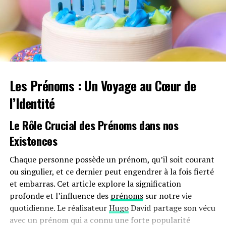
difficiles, avec une issue positive.
Une Stratégie Gagnante
Au cours de mes dix années d’assistance au TIFF, cette
stratégie m’a bien servi. J’ai souvent découvert des
petites perles ou retrouvé des réalisateurs dont j’avais
Les Prénoms : Un Voyage au Cœur de
oublié l’œuvre. J’ai adopté cette stratégie de film de
l’Identité
détente de manière organique, mais pas sans quelques
débuts difficiles. Lors de mon premier TIFF en 2014, j’ai
Le Rôle Crucial des Prénoms dans nos
négligé certains films de détente prometteurs, comme
celui avec Maggie Smith intitulé « Ma Vieille Dame » et
Existences
la comédie dramatique « Apprendre à Conduire » avec
Chaque personne possède un prénom, qu’il soit courant
Patricia Clarkson. À la place, j’ai fait une série de choix
ou singulier, et ce dernier peut engendrer à la fois fierté
malheureux, pensant que je devais me concentrer sur
et embarras. Cet article explore la signification
des films sérieux, ce qui m’a conduit à regarder Octavia
profonde et l’influence des
prénoms
sur notre vie
Spencer et Kevin Costner se battre pour la garde de leur
quotidienne. Le réalisateur
Hugo
David partage son vécu
petit-enfant dans « Black or White » et à subir les 130
avec un prénom qui a connu une forte popularité
minutes de Jessica Chastain et Colin Farrell dans « Miss