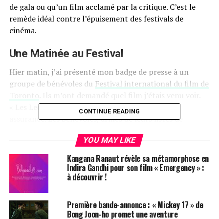
de gala ou qu’un film acclamé par la critique. C’est le
remède idéal contre l’épuisement des festivals de
cinéma.
Une Matinée au Festival
Hier matin, j’ai présenté mon badge de presse à un
groupe de bénévoles du
Festival international du film de
Toronto
. Ils m’ont demandé quel film j’étais venu voir.
« Les Leçons du Pingouin », ai-je répondu avec
CONTINUE READING
assurance. Les bénévoles, armés de leurs listes de
projections, ont presque unanimement demandé :
YOU MAY LIKE
« C’est quoi ça ? »
Kangana Ranaut révèle sa métamorphose en
Un Choix Délibéré
Indira Gandhi pour son film « Emergency » :
à découvrir !
Je ne peux pas leur en vouloir. Ce matin-là, le
TIFF
était
particulièrement chargé, avec des projections
Première bande-annonce : « Mickey 17 » de
simultanées de films comme « Babygirl », « La Leçon de
Bong Joon-ho promet une aventure