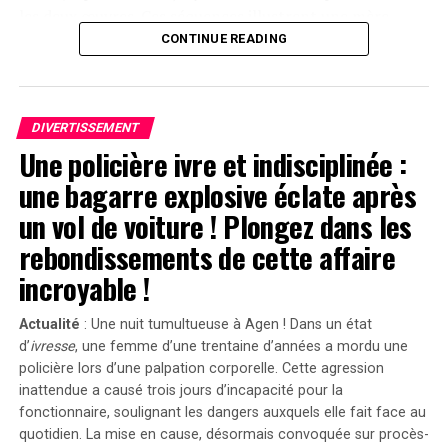
les deux œuvres. Ces séquences illustrent une mère
prenant soin d’une poupée comme si c’était un véritable
CONTINUE READING
enfant, assistée par une nourrice. « C’est un cas
flagrant », a-t-il déclaré devant le jury selon
Variety. »Sans
Emanuel
, il n’y aurait pas eu de
Servant
. »
DIVERTISSEMENT
Une policière ivre et indisciplinée :
Divergences dans les Arguments Juridiques
une bagarre explosive éclate après
En réponse aux allégations portées contre lui, l’équipe
un vol de voiture ! Plongez dans les
juridique défendant Shyamalan soutient que Tony
rebondissements de cette affaire
Basgallop, le créateur britannique derrière la série
Servant
, avait commencé à développer ce projet bien
incroyable !
avant la sortie du film de Francesca Gregorini.
Actualité
: Une nuit tumultueuse à Agen ! Dans un état
« Elle cherche simplement à tirer profit d’un travail
d’
ivresse
, une femme d’une trentaine d’années a mordu une
qu’elle n’a pas conçu », a affirmé l’avocate Brittany
policière lors d’une palpation corporelle. Cette agression
Amadi lors du procès.En 2020, une première plainte
inattendue a causé trois jours d’incapacité pour la
avait été rejetée ; néanmoins, la cour d’appel avait
fonctionnaire, soulignant les dangers auxquels elle fait face au
rouvert l’affaire en considérant qu’il existait un débat
quotidien. La mise en cause, désormais convoquée sur procès-