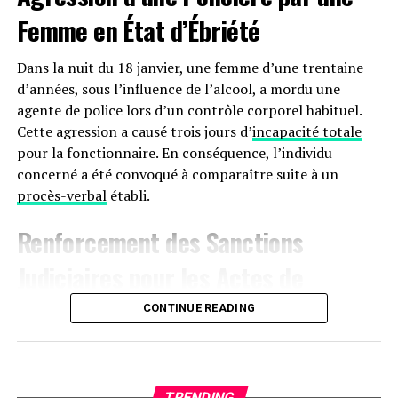
Femme en État d’Ébriété
Dans la nuit du 18 janvier, une femme d’une trentaine
d’années, sous l’influence de l’alcool, a mordu une
agente de police lors d’un contrôle corporel habituel.
Cette agression a causé trois jours d’
incapacité totale
pour la fonctionnaire. En conséquence, l’individu
concerné a été convoqué à comparaître suite à un
procès-verbal
établi.
Renforcement des Sanctions
Judiciaires pour les Actes de
Violence à
Agen
CONTINUE READING
Le 17 janvier aux alentours de 22 heures, une dispute
s’est produite sur le boulevard de la Liberté à Agen,
impliquant trois hommes. L’un des participants, avec
TRENDING