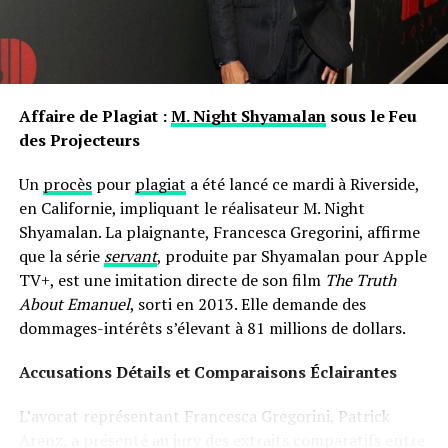
propre nom.
les prénoms ne sont pas simplement des désignations ;
ils portent avec eux des récits et influencent nos
interactions sociales depuis notre enfance jusqu’à l’âge
Affaire de Plagiat :
M. Night Shyamalan
sous le Feu
adulte.
des Projecteurs
Un
procès
pour
plagiat
a été lancé ce mardi à Riverside,
en Californie, impliquant le réalisateur M. Night
Shyamalan. La plaignante, Francesca Gregorini, affirme
que la série
servant
, produite par Shyamalan pour Apple
TV+, est une imitation directe de son film
The Truth
About Emanuel
, sorti en 2013. Elle demande des
dommages-intérêts s’élevant à 81 millions de dollars.
Accusations Détails et Comparaisons Éclairantes
L’avocat représentant Francesca Gregorini, Patrick
Arenz, a présenté au jury des extraits comparatifs entre