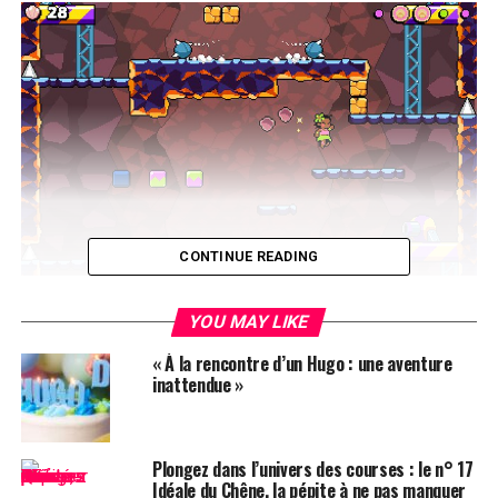
CONTINUE READING
Ishi« >
YOU MAY LIKE
Il y a environ un an, j’ai décidé de me lancer dans ce
« À la rencontre d’un Hugo : une aventure
projet sur un coup de tête, inspiré par ma lecture
inattendue »
d’articles sur la
conception de jeux
vidéo. L’idée d’un
petit
jeu de plateforme
m’a séduite, mais le projet a
rapidement pris une ampleur bien plus grande ! Je
Plongez dans l’univers des courses : le n° 17
souhaite maintenant partager mes avancées et échanger
Idéale du Chêne, la pépite à ne pas manquer