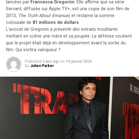
lancées par
Francesca Gregorini
. Elle affirme que sa série
d’autres enfants portant le même nom. Selon les
Servant
, diffusée sur Apple TV+, est une copie de son film de
statistiques de l’Insee,7 694 garçons ont été
2013,
The Truth About Emanuel
, et réclame la somme
prénommés Hugo en 2000,faisant de ce prénom le
colossale de
81 millions de dollars
.
quatrième plus populaire cette année-là. À l’école
L’avocat de Gregorini a présenté des extraits troublants
primaire,il côtoie plusieurs camarades appelés Thibault
mettant en scène une mère et sa poupée. La défense soutient
et autres prénoms similaires. Pour éviter toute
que le projet était déjà en développement avant la sortie du
confusion lors des appels en classe, les enseignants
film. Qui sortira vainqueur ?
ajoutent souvent la première lettre du nom de famille
Published
2 ans ago
on
19 janvier 2025
après le prénom : ainsi devient-il rapidement « Hugo
By
Julien Parker
D. », un surnom auquel il s’habitue sans arduousé.
Pensées sur l’Identité Associée au
Prénom
Le choix d’un prénom peut avoir un impact significatif
sur notre identité personnelle tout au long de notre
existence. Que ce soit pour se distinguer ou pour
s’intégrer dans un groupe social spécifique, chaque
individu développe une relation particulière avec son