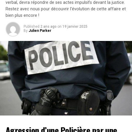
verbal, devra répondre de ses actes impulsifs devant la justice.
légitime concernant les « similarités substantielles »
Restez avec nous pour découvrir l’évolution de cette affaire et
entre les deux œuvres.Cette affaire soulève des
bien plus encore !
questions cruciales sur l’originalité dans le secteur
cinématographique et pourrait avoir des conséquences
Published
2 ans ago
on
19 janvier 2025
significatives sur les droits d’auteur et la propriété
By
Julien Parker
intellectuelle dans l’univers du divertissement.
Agression d’une Policière par une