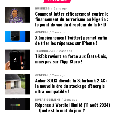
des marques visibles sur son manteau, a déclaré avoir
BUSINESS
2 ans ago
été attaqué au couteau par les deux autres. Ces derniers
Comment lutter efficacement contre le
ont rejeté les accusations lors de leur interrogatoire.
financement du terrorisme au Nigeria :
Déjà sous le coup d’une obligation de quitter le
le point de vue du directeur de la NFIU
territoire (OQTF), ils ont reçu une nouvelle OQTF
GÉNÉRAL
2 ans ago
accompagnée d’une assignation à résidence. La victime
X (anciennement Twitter) permet enfin
n’a pas porté plainte et était introuvable à son domicile.
de trier les réponses sur iPhone !
TECHNOLOGIE
2 ans ago
Affrontements et Tentative de Vol :
TikTok revient en force aux États-Unis,
mais pas sur l’App Store !
Comparution au Tribunal en Avril
Un autre incident s’est produit à Villeneuve-sur-Lot où
GÉNÉRAL
2 ans ago
Anker SOLIX dévoile la Solarbank 2 AC :
plusieurs individus se sont battus après avoir reçu des
la nouvelle ère du stockage d’énergie
menaces liées à un vol automobile avorté. Le parquet a
ultra-compatible !
décidé de poursuivre trois passagers en leur proposant
une comparution sur reconnaissance préalable de
DIVERTISSEMENT
2 ans ago
Réponse à Wordle Illimité (11 août 2024)
culpabilité (CRPC). Ils devront se présenter devant le
– Quel est le mot du jour ?
tribunal local fin avril.