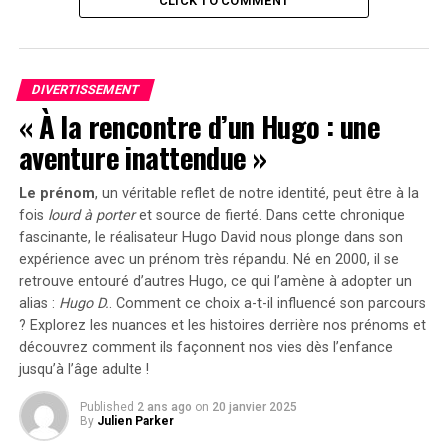
CLICK TO COMMENT
musique, composée par Leila « Woofle » Wilson,
devraient rivaliser avec les réalisations de Nintendo et
Rare sur ces titres emblématiques.
DIVERTISSEMENT
RELATED TOPICS:
DÉCOUVERTE
DEVLOG
ÎLE DE LEILANI
« À la rencontre d’un Hugo : une
PLONGÉE
VOYAGE
aventure inattendue »
UP NEXT
RPGCast – Épisode 447 : « Les Jeux de l’Inflation
Le prénom
, un véritable reflet de notre identité, peut être à la
fois
lourd à porter
et source de
fierté
. Dans cette chronique
DON'T MISS
Momodora : Rêverie sous la Lueur de la Lune
fascinante, le réalisateur Hugo David nous plonge dans son
expérience avec un prénom très répandu. Né en 2000, il se
retrouve entouré d’autres Hugo, ce qui l’amène à adopter un
alias :
Hugo D.
. Comment ce choix a-t-il influencé son parcours
? Explorez les nuances et les histoires derrière nos prénoms et
découvrez comment ils façonnent nos vies dès l’enfance
jusqu’à l’âge adulte !
Published
2 ans ago
on
20 janvier 2025
By
Julien Parker