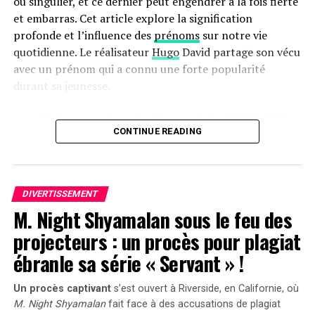
ou singulier, et ce dernier peut engendrer à la fois fierté
et embarras. Cet article explore la signification
profonde et l’influence des
prénoms
sur notre vie
quotidienne. Le réalisateur
Hugo
David partage son vécu
avec un prénom qui a connu une forte popularité
durant sa jeunesse.
une Naissance Sous le Signe de la Célébrité
CONTINUE READING
Hugo David est né en 2000 à
Tours
, une époque où le
prénom Hugo était en plein essor. Ses parents, Caroline
et Rodolphe, avaient envisagé d’autres choix comme
Enzo, également très en vogue à cette période. « Je
DIVERTISSEMENT
M. Night Shyamalan sous le feu des
pense que mes parents ont opté pour un prénom parmi
les plus répandus en France plutôt qu’en hommage à
projecteurs : un procès pour plagiat
Victor Hugo », confie-t-il.
ébranle sa série « Servant » !
Une Enfance Entourée d’Autres « Hugo »
Un procès captivant
s’est ouvert à Riverside, en Californie, où
M. Night Shyamalan
fait face à des accusations de plagiat
Dès son plus jeune âge, Hugo se retrouve entouré