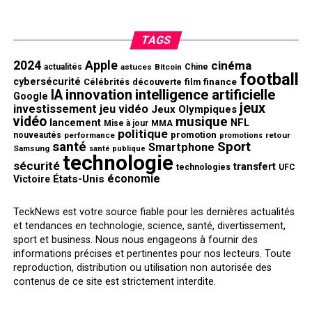
TAGS
2024
Apple
cinéma
actualités
astuces
Bitcoin
Chine
football
cybersécurité
finance
Célébrités
découverte
film
innovation
intelligence artificielle
IA
Google
jeux
investissement
jeu vidéo
Jeux Olympiques
vidéo
musique
NFL
lancement
Mise à jour
MMA
politique
promotion
nouveautés
performance
retour
promotions
santé
Sport
Smartphone
Samsung
santé publique
technologie
sécurité
transfert
technologies
UFC
économie
États-Unis
Victoire
TeckNews est votre source fiable pour les dernières actualités
et tendances en technologie, science, santé, divertissement,
sport et business. Nous nous engageons à fournir des
informations précises et pertinentes pour nos lecteurs. Toute
reproduction, distribution ou utilisation non autorisée des
contenus de ce site est strictement interdite.