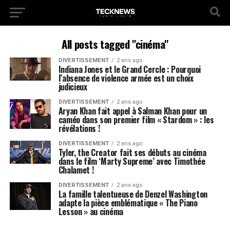
All posts tagged "cinéma"
DIVERTISSEMENT
2 ans ago
Indiana Jones et le Grand Cercle : Pourquoi
l’absence de violence armée est un choix
judicieux
DIVERTISSEMENT
2 ans ago
Aryan Khan fait appel à Salman Khan pour un
caméo dans son premier film « Stardom » : les
révélations !
DIVERTISSEMENT
2 ans ago
Tyler, the Creator fait ses débuts au cinéma
dans le film ‘Marty Supreme’ avec Timothée
Chalamet !
DIVERTISSEMENT
2 ans ago
La famille talentueuse de Denzel Washington
adapte la pièce emblématique « The Piano
Lesson » au cinéma