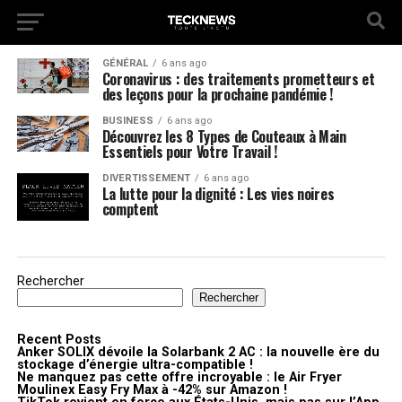
GÉNÉRAL
6 ans ago
Coronavirus : des traitements prometteurs et
des leçons pour la prochaine pandémie !
BUSINESS
6 ans ago
Découvrez les 8 Types de Couteaux à Main
Essentiels pour Votre Travail !
DIVERTISSEMENT
6 ans ago
La lutte pour la dignité : Les vies noires
comptent
Rechercher
Rechercher
Recent Posts
Anker SOLIX dévoile la Solarbank 2 AC : la nouvelle ère du
stockage d’énergie ultra-compatible !
Ne manquez pas cette offre incroyable : le Air Fryer
Moulinex Easy Fry Max à -42% sur Amazon !