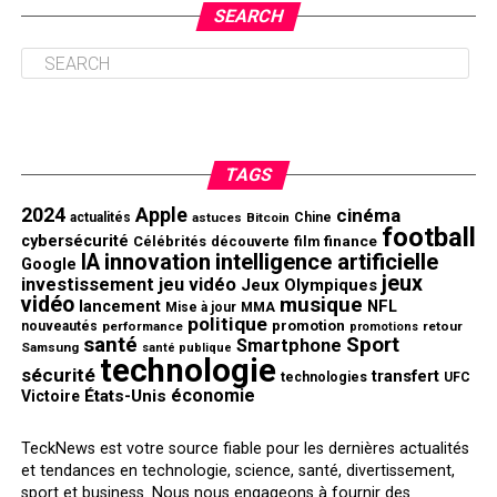
SEARCH
TAGS
2024
Apple
cinéma
actualités
astuces
Bitcoin
Chine
football
cybersécurité
finance
Célébrités
découverte
film
innovation
intelligence artificielle
IA
Google
jeux
investissement
jeu vidéo
Jeux Olympiques
vidéo
musique
NFL
lancement
Mise à jour
MMA
politique
promotion
nouveautés
performance
retour
promotions
santé
Sport
Smartphone
Samsung
santé publique
technologie
sécurité
transfert
technologies
UFC
économie
États-Unis
Victoire
TeckNews est votre source fiable pour les dernières actualités
et tendances en technologie, science, santé, divertissement,
sport et business. Nous nous engageons à fournir des