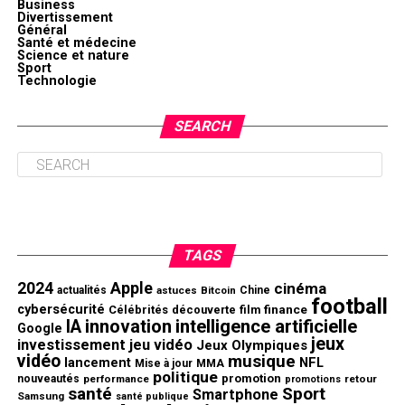
Business
Divertissement
Général
Santé et médecine
Science et nature
Sport
Technologie
SEARCH
TAGS
2024
Apple
cinéma
actualités
astuces
Bitcoin
Chine
football
cybersécurité
finance
Célébrités
découverte
film
innovation
intelligence artificielle
IA
Google
jeux
investissement
jeu vidéo
Jeux Olympiques
vidéo
musique
NFL
lancement
Mise à jour
MMA
politique
promotion
nouveautés
performance
retour
promotions
santé
Sport
Smartphone
Samsung
santé publique