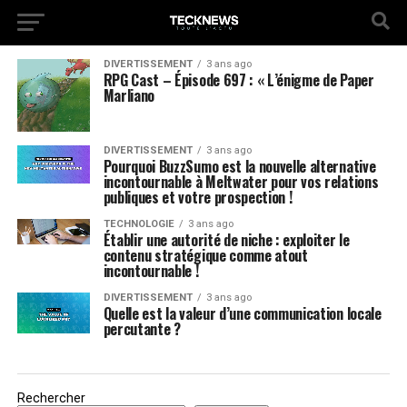
DIVERTISSEMENT
3 ans ago
RPG Cast – Épisode 697 : « L’énigme de Paper
Marliano
DIVERTISSEMENT
3 ans ago
Pourquoi BuzzSumo est la nouvelle alternative
incontournable à Meltwater pour vos relations
publiques et votre prospection !
TECHNOLOGIE
3 ans ago
Établir une autorité de niche : exploiter le
contenu stratégique comme atout
incontournable !
DIVERTISSEMENT
3 ans ago
Quelle est la valeur d’une communication locale
percutante ?
Rechercher