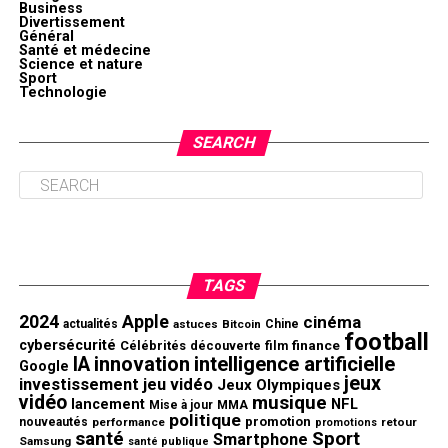
Business
Divertissement
Général
Santé et médecine
Science et nature
Sport
Technologie
SEARCH
TAGS
2024
Apple
cinéma
actualités
astuces
Bitcoin
Chine
football
cybersécurité
finance
Célébrités
découverte
film
innovation
intelligence artificielle
IA
Google
jeux
investissement
jeu vidéo
Jeux Olympiques
vidéo
musique
NFL
lancement
Mise à jour
MMA
politique
promotion
nouveautés
performance
retour
promotions
santé
Sport
Smartphone
Samsung
santé publique