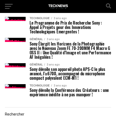
TECHNOLOGIE
3 ans ago
Le Programme de Prix de Recherche Sony :
Appel à Projets pour des Innovations
Technologiques Émergentes !
GÉNÉRAL
3 ans ago
Sony Élargit les Horizons de la Photographie
avec le Nouveau Zoom FE 70-200MM F4 Macro G
OSS II : Une Qualité d’Image et une Performance
AF Inégalées !
GÉNÉRAL
3 ans ago
Sony dévoile son appareil photo APS-C le plus
avancé, l’α6700, accompagné du microphone
compact polyvalent ECM-M1 !
TECHNOLOGIE
3 ans ago
Sony dévoile la Conférence des Créateurs : une
expérience inédite à ne pas manquer !
Rechercher