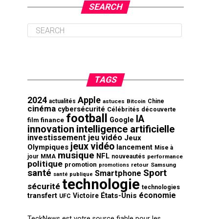
SEARCH
TAGS
2024
Apple
actualités
astuces
Bitcoin
Chine
cinéma
cybersécurité
Célébrités
découverte
football
IA
finance
Google
film
innovation
intelligence artificielle
investissement
jeu vidéo
Jeux
jeux vidéo
Olympiques
lancement
Mise à
musique
NFL
jour
MMA
nouveautés
performance
politique
promotion
retour
Samsung
promotions
santé
Sport
Smartphone
santé publique
technologie
sécurité
technologies
économie
transfert
États-Unis
Victoire
UFC
TeckNews est votre source fiable pour les