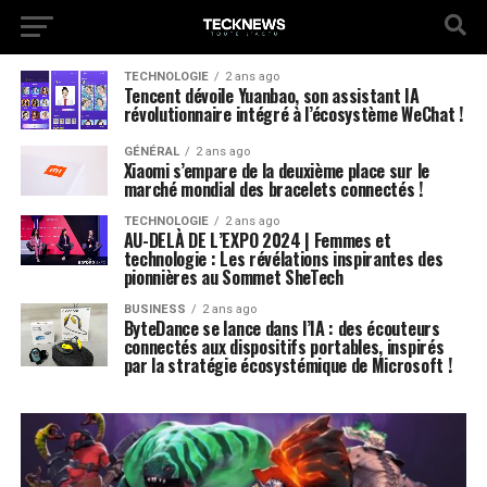
TECHNOLOGIE
2 ans ago
Tencent dévoile Yuanbao, son assistant IA
révolutionnaire intégré à l’écosystème WeChat !
GÉNÉRAL
2 ans ago
Xiaomi s’empare de la deuxième place sur le
marché mondial des bracelets connectés !
TECHNOLOGIE
2 ans ago
AU-DELÀ DE L’EXPO 2024 | Femmes et
technologie : Les révélations inspirantes des
pionnières au Sommet SheTech
BUSINESS
2 ans ago
ByteDance se lance dans l’IA : des écouteurs
connectés aux dispositifs portables, inspirés
par la stratégie écosystémique de Microsoft !