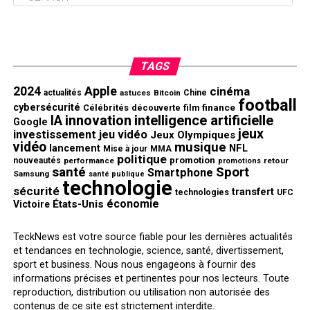
TAGS
2024
Apple
cinéma
actualités
astuces
Bitcoin
Chine
football
cybersécurité
finance
Célébrités
découverte
film
innovation
intelligence artificielle
IA
Google
jeux
investissement
jeu vidéo
Jeux Olympiques
vidéo
musique
NFL
lancement
Mise à jour
MMA
politique
promotion
nouveautés
performance
retour
promotions
santé
Sport
Smartphone
Samsung
santé publique
technologie
sécurité
transfert
technologies
UFC
économie
États-Unis
Victoire
TeckNews est votre source fiable pour les dernières actualités
et tendances en technologie, science, santé, divertissement,
sport et business. Nous nous engageons à fournir des
informations précises et pertinentes pour nos lecteurs. Toute
reproduction, distribution ou utilisation non autorisée des
contenus de ce site est strictement interdite.