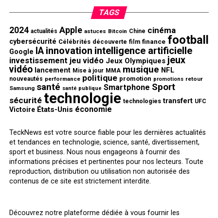
TAGS
2024
Apple
cinéma
actualités
astuces
Bitcoin
Chine
football
cybersécurité
finance
Célébrités
découverte
film
innovation
intelligence artificielle
IA
Google
jeux
investissement
jeu vidéo
Jeux Olympiques
vidéo
musique
NFL
lancement
Mise à jour
MMA
politique
promotion
nouveautés
performance
retour
promotions
santé
Sport
Smartphone
Samsung
santé publique
technologie
sécurité
transfert
technologies
UFC
économie
États-Unis
Victoire
TeckNews est votre source fiable pour les dernières actualités
et tendances en technologie, science, santé, divertissement,
sport et business. Nous nous engageons à fournir des
informations précises et pertinentes pour nos lecteurs. Toute
reproduction, distribution ou utilisation non autorisée des
contenus de ce site est strictement interdite.
Découvrez notre plateforme dédiée à vous fournir les