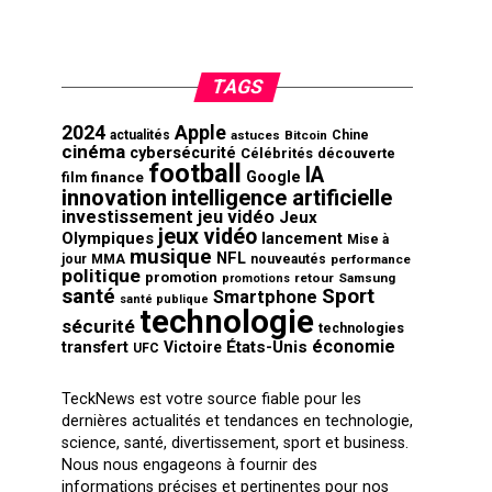
TAGS
2024
Apple
actualités
astuces
Bitcoin
Chine
cinéma
cybersécurité
Célébrités
découverte
football
IA
finance
Google
film
innovation
intelligence artificielle
investissement
jeu vidéo
Jeux
jeux vidéo
Olympiques
lancement
Mise à
musique
NFL
jour
MMA
nouveautés
performance
politique
promotion
retour
Samsung
promotions
santé
Sport
Smartphone
santé publique
technologie
sécurité
technologies
économie
transfert
États-Unis
Victoire
UFC
TeckNews est votre source fiable pour les
dernières actualités et tendances en technologie,
science, santé, divertissement, sport et business.
Nous nous engageons à fournir des
informations précises et pertinentes pour nos