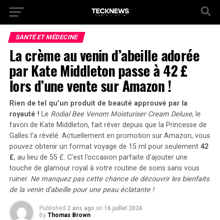
SANTÉ ET MÉDECINE
La crème au venin d’abeille adorée
par Kate Middleton passe à 42 £
lors d’une vente sur Amazon !
Rien de tel qu’un produit de beauté approuvé par la
royauté !
Le
Rodial Bee Venom Moisturiser Cream Deluxe
, le
favori de Kate Middleton, fait rêver depuis que la Princesse de
Galles l’a révélé.
Actuellement en promotion sur Amazon,
vous
pouvez obtenir un format voyage de 15 ml pour seulement
42
£
, au lieu de 55 £. C’est l’occasion parfaite d’ajouter une
touche de glamour royal à votre routine de soins sans vous
ruiner.
Ne manquez pas cette chance de découvrir les bienfaits
de la venin d’abeille pour une peau éclatante !
Published
2 ans ago
on
16 juillet 2024
By
Thomas Brown