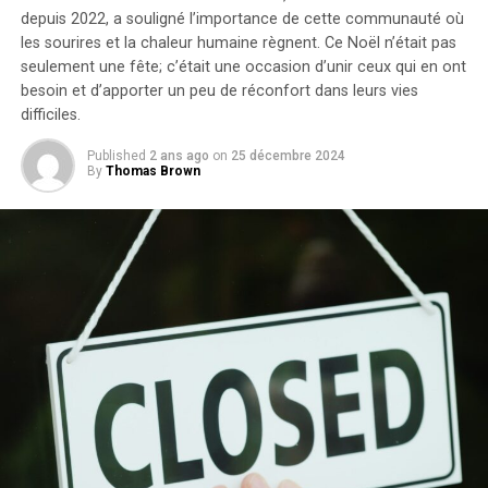
Eclat Skin London Bee Venom et Manuka Honey est une
depuis 2022, a souligné l’importance de cette communauté où
excellente alternative, selon le Mirror. Actuellement
les sourires et la chaleur humaine règnent.
Ce Noël n’était pas
disponible chez Superdrug, cette crème bénéficie d’une
seulement une fête; c’était une occasion d’unir ceux qui en ont
réduction importante, passant de 79 £ à 14,99 £ pour un
besoin et d’apporter un peu de réconfort dans leurs vies
pot de 50 ml.
difficiles.
Published
2 ans ago
on
25 décembre 2024
RELATED TOPICS:
CRÈME AU VENIN D'ABEILLE
By
Thomas Brown
KATE MIDDLETON
PRODUIT DE BEAUTÉ
SOINS DE LA PEAU
VENTE AMAZON
UP NEXT
Financement pour les Nouveaux Cardiologues : Prévenir
les AVC après des Chutes et la Révolution de la Valve
TAVR Auto-Nettoyante !
DON'T MISS
Fromage au lait cru : un lien avec l’épidémie de Yersinia
en France !