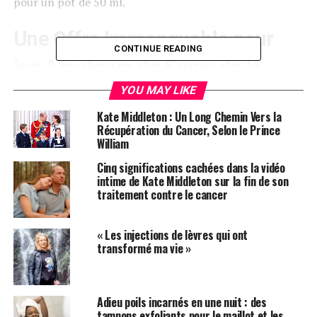
pour un pot de 50 ml.
Une Offre Immanquable pour
CONTINUE READING
les Amateurs de Soins de la
Peau
YOU MAY LIKE
Kate Middleton : Un Long Chemin Vers la
Cependant, grâce aux promotions du
Prime Day
Récupération du Cancer, Selon le Prince
d’
Amazon
, vous pouvez désormais vous procurer un
William
format voyage de 15 ml pour seulement 42 £, au lieu de
Cinq significations cachées dans la vidéo
son prix habituel de 55 £. C’est une manière économique
intime de Kate Middleton sur la fin de son
d’ajouter une touche de glamour royal à votre routine
traitement contre le cancer
de soins, et sa taille compacte le rend parfait pour vos
prochaines escapades.
« Les injections de lèvres qui ont
transformé ma vie »
Les Avantages d’un
Abonnement Amazon Prime
Adieu poils incarnés en une nuit : des
tampons exfoliants pour le maillot et les