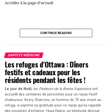
crème est épaisse et agréable. Elle ne semble pas
Accéder à la page d’accueil
obstruer les pores. Le venin d’abeille a un bon effet,
mais je pourrais essayer le sérum au venin d’abeille de
Rodial pour une concentration plus élevée. J’ai
également acheté cette crème pour ma mère, car elle
convient bien aux peaux matures. »
CONTINUE READING
Un autre utilisateur a ajouté : « Lorsque j’ai ouvert cette
crème, j’ai été surpris par sa texture. C’est une crème
assez épaisse et fouettée que j’ai décidé d’utiliser dans
SANTÉ ET MÉDECINE
ma routine du soir. Il en faut juste un peu, elle s’étale
Les refuges d’Ottawa : Dîners
bien. J’adore le parfum doux et sucré de cette crème. »
festifs et cadeaux pour les
Une Alternative Abordable
résidents pendant les fêtes !
Si vous vous demandez si le venin d’abeille pourrait être
Le jour de Noël,
les
Pasteurs de la Bonne Espérance
ont
le secret de l’anti-âge, mais que vous n’êtes pas sûr de
accueilli des centaines de personnes pour un repas festif
chaleureux. Azery Sharrons, un homme de 70 ans vivant au
vouloir dépenser 42 £ pour la crème préférée de Kate
refuge, a exprimé sa gratitude pour ce repas qui lui rappelle
(malgré la réduction incroyable sur Amazon), la crème
des souvenirs d’enfance.
Husa Delice, un bénévole dévoué