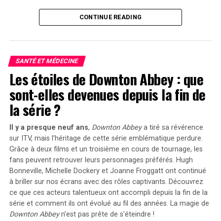
expérience en disant que cet endroit ‌était
« merveilleux » et lui avait permis de rencontrer des
CONTINUE READING
gens formidables.​ Il a remarqué que les membres de la
communauté étaient ‍ »heureux » et « sourire aux
lèvres ».
SANTÉ ET MÉDECINE
Une atmosphère conviviale ⁤malgré
Les étoiles de Downton Abbey : que
sont-elles devenues depuis la fin de
le froid
la série ?
Delice a souligné l’importance d’offrir ⁤chaleur⁢ et
Il y a presque neuf ans
,
Downton Abbey
a tiré sa révérence
réconfort aux personnes dans le besoin pendant cette
sur ITV, mais l’héritage de cette série emblématique perdure.
période⁤ froide. Azery‌ Sharrons, un homme âgé ​de 70 ans⁤
Grâce à deux films et un troisième en cours de tournage, les
vivant dans une zone d’accueil du refuge,⁢ a exprimé ⁤sa
fans peuvent retrouver leurs personnages préférés.
Hugh
gratitude pour le repas copieux qui rappelait les
Bonneville, Michelle Dockery et Joanne Froggatt
ont continué
traditions ⁤festives.
à briller sur nos écrans avec des rôles captivants. Découvrez
ce que ces acteurs talentueux ont accompli depuis la fin de la
Activités⁢ post-Noël au⁢ refuge
série et comment ils ont évolué au fil des années. La magie de
Downton Abbey
n’est pas prête de s’éteindre !