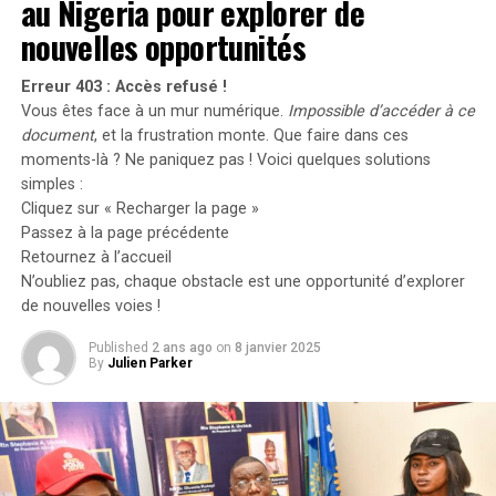
au Nigeria pour explorer de
d’abeille.
nouvelles opportunités
Bien que cela puisse sembler surprenant, cet ingrédient
inhabituel est ce qui confère à cette crème son
Erreur 403 : Accès refusé !
efficacité. Il agit en synergie avec les extraits végétaux
Vous êtes face à un mur numérique.
Impossible d’accéder à ce
présents dans le produit pour améliorer le teint et
document
, et la frustration monte. Que faire dans ces
l’élasticité de la peau. De plus, il repulpe et comble les
moments-là ? Ne paniquez pas ! Voici quelques solutions
ridules tout en régulant les contractions musculaires du
simples :
Cliquez sur « Recharger la page »
visage pour minimiser l’apparence des futures rides.
Passez à la page précédente
Retournez à l’accueil
Une Composition Riche et
N’oubliez pas, chaque obstacle est une opportunité d’explorer
Efficace
de nouvelles voies !
Published
2 ans ago
on
8 janvier 2025
Cette crème hydratante se distingue non seulement par
By
Julien Parker
sa liste d’ingrédients atypiques, mais elle est également
enrichie en vitamine C pour uniformiser le teint et en
sodium hyaluronate pour un coup de fouet
d’hydratation. En outre, le cyclopeptide-5 contribue à
raffermir la peau, tandis que le juvinity stimule la