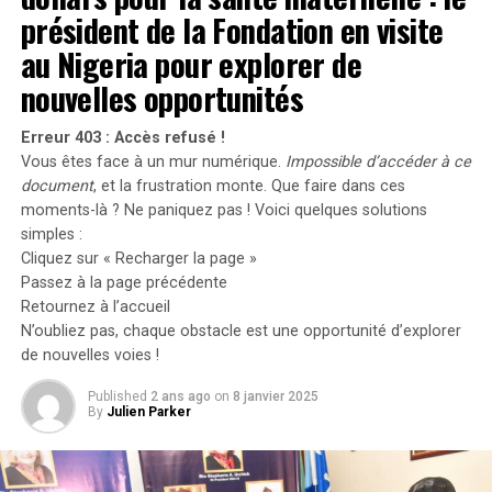
dans plusieurs pays de l’UE et de l’Espace Économique
président de la Fondation en visite
Européen (EEE), le risque de contracter la yersiniose est
au Nigeria pour explorer de
élevé parmi les consommateurs ayant acheté ces
nouvelles opportunités
produits ou ayant été exposés dans d’autres contextes
avant la mise en œuvre des mesures de contrôle. De
Erreur 403 : Accès refusé !
nouveaux cas pourraient survenir dans les pays
Vous êtes face à un mur numérique.
Impossible d’accéder à ce
concernés, et des cas historiques pourraient être
document
, et la frustration monte. Que faire dans ces
identifiés rétrospectivement », a déclaré l’ECDC.
moments-là ? Ne paniquez pas ! Voici quelques solutions
simples :
« Les cas signalés pourraient ne représenter qu’une
Cliquez sur « Recharger la page »
petite fraction de l’ensemble des cas en raison du
Passez à la page précédente
manque d’isolats référés et de séquençage de routine. À
Retournez à l’accueil
mesure que des mesures de contrôle ont été mises en
N’oubliez pas, chaque obstacle est une opportunité d’explorer
œuvre dans les pays, cela réduit le risque de nouvelles
de nouvelles voies !
infections humaines liées à cet événement. »
Published
2 ans ago
on
8 janvier 2025
By
Julien Parker
Les
symptômes
de la yersiniose apparaissent
généralement entre trois et sept jours après l’infection.
Ils incluent de la fièvre, des crampes abdominales, de la