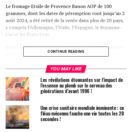
Le fromage Etoile de Provence Banon AOP de 100
grammes, dont les dates de péremption vont jusqu’au 2
août 2024, a été retiré de la vente dans plus de 20 pays,
y compris l’Allemagne, l’Italie, l’Espagne, le Royaume-
Uni et les États-Unis.
En France, les personnes malades ont été isolées entre
CONTINUE READING
le 27 janvier et le 28 juin. Les cas concernent des
individus âgés de 3 à 85 ans, avec un âge médian de 49
ans, dont 76 sont des femmes.
YOU MAY LIKE
Les révélations étonnantes sur l’impact de
La région Provence-Alpes-Côte d’Azur est la plus
l’essence au plomb sur le cerveau des
touchée, avec 57 patients, bien que des cas aient été
générations d’avant 1996 !
signalés dans toutes les régions de la France
métropolitaine.
Une crise sanitaire mondiale imminente : ce
fléau méconnu fauche une vie toutes les 20
La date d’apparition la plus récente parmi les 57
secondes !
personnes malades interrogées est le 10 juin. Une
consommation anormalement élevée d’un type de