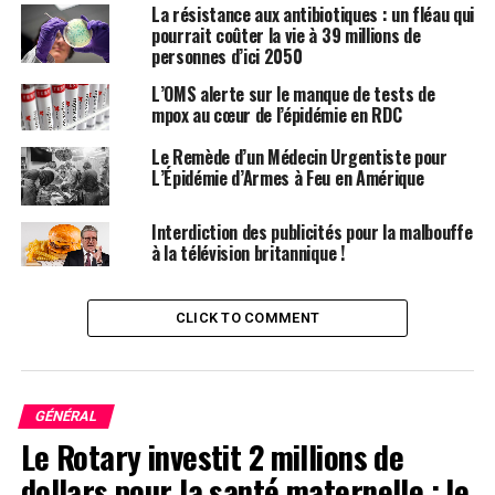
La résistance aux antibiotiques : un fléau qui
fromage de chèvre au lait cru a été observée chez les cas.
pourrait coûter la vie à 39 millions de
personnes d’ici 2050
Rôle de l’ECDC
L’OMS alerte sur le manque de tests de
Bien que la notification de la yersiniose entérique ne soit
mpox au cœur de l’épidémie en RDC
pas obligatoire en France, certains laboratoires
médicaux envoient régulièrement des isolats, ainsi que
Le Remède d’un Médecin Urgentiste pour
des données cliniques et démographiques, au
L’Épidémie d’Armes à Feu en Amérique
Laboratoire National de Référence Yersinia en France.
Interdiction des publicités pour la malbouffe
En 2022, la France a enregistré 1 558 patients, ainsi
à la télévision britannique !
qu’un cas suspect et trois épidémies de Yersinia
confirmées.
CLICK TO COMMENT
Le Centre Européen de Prévention et de Contrôle des
Maladies (ECDC) a déclaré surveiller la situation et
contacter les États membres ainsi que l’Autorité
GÉNÉRAL
Européenne de Sécurité des Aliments (EFSA).
Le Rotary investit 2 millions de
« Étant donné la distribution des produits concernés
dollars pour la santé maternelle : le