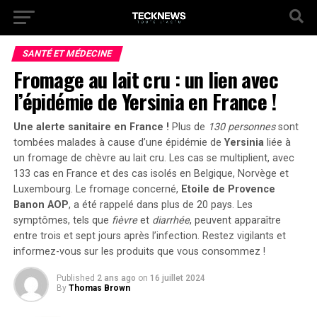
SANTÉ ET MÉDECINE
Fromage au lait cru : un lien avec
l’épidémie de Yersinia en France !
Une alerte sanitaire en France !
Plus de
130 personnes
sont
tombées malades à cause d’une épidémie de
Yersinia
liée à
un fromage de chèvre au lait cru. Les cas se multiplient, avec
133 cas
en France et des cas isolés en Belgique, Norvège et
Luxembourg. Le fromage concerné,
Etoile de Provence
Banon AOP
, a été rappelé dans plus de 20 pays. Les
symptômes, tels que
fièvre
et
diarrhée
, peuvent apparaître
entre trois et sept jours après l’infection. Restez vigilants et
informez-vous sur les produits que vous consommez !
Published
2 ans ago
on
16 juillet 2024
By
Thomas Brown