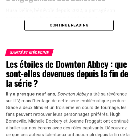
Husa⁣ Delice, bénévole depuis 2022, ⁢a partagé son
expérience en disant que cet endroit ‌était
« merveilleux » et lui avait permis de rencontrer des
CONTINUE READING
gens formidables.​ Il a remarqué que les membres de la
communauté étaient ‍ »heureux » et « sourire aux
lèvres ».
SANTÉ ET MÉDECINE
Une atmosphère conviviale ⁤malgré
Les étoiles de Downton Abbey : que
sont-elles devenues depuis la fin de
le froid
la série ?
Delice a souligné l’importance d’offrir ⁤chaleur⁢ et
Il y a presque neuf ans
,
Downton Abbey
a tiré sa révérence
réconfort aux personnes dans le besoin pendant cette
sur ITV, mais l’héritage de cette série emblématique perdure.
période⁤ froide. Azery‌ Sharrons, un homme âgé ​de 70 ans⁤
Grâce à deux films et un troisième en cours de tournage, les
vivant dans une zone d’accueil du refuge,⁢ a exprimé ⁤sa
fans peuvent retrouver leurs personnages préférés.
Hugh
gratitude pour le repas copieux qui rappelait les
Bonneville, Michelle Dockery et Joanne Froggatt
ont continué
traditions ⁤festives.
à briller sur nos écrans avec des rôles captivants. Découvrez
ce que ces acteurs talentueux ont accompli depuis la fin de la