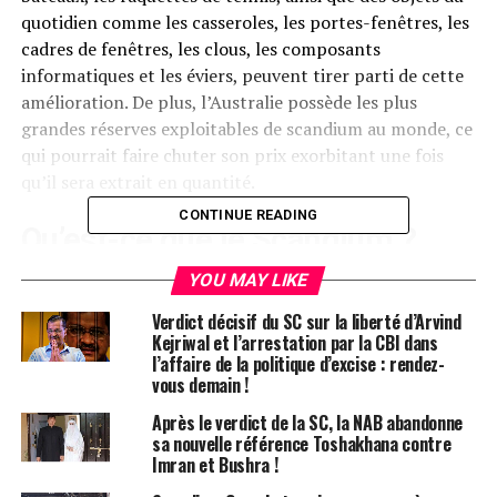
quotidien comme les casseroles, les portes-fenêtres, les
cadres de fenêtres, les clous, les composants
informatiques et les éviers, peuvent tirer parti de cette
amélioration. De plus, l’Australie possède les plus
grandes réserves exploitables de scandium au monde, ce
qui pourrait faire chuter son prix exorbitant une fois
qu’il sera extrait en quantité.
CONTINUE READING
Qu’est-ce que le Scandium ?
YOU MAY LIKE
Si ce terme vous est inconnu, ne vous inquiétez pas,
nous allons explorer le scandium en profondeur. Cet
Verdict décisif du SC sur la liberté d’Arvind
élément a été envisagé pour la première fois par Dmitri
Kejriwal et l’arrestation par la CBI dans
l’affaire de la politique d’excise : rendez-
Mendeleïev dans les années 1860, mais il n’a été
vous demain !
découvert qu’en 1878 par le chimiste suédois Lars
Fredrik Nilson, qui l’a identifié en étudiant des minéraux
Après le verdict de la SC, la NAB abandonne
sa nouvelle référence Toshakhana contre
comme l’euxénite et la gadolinite. En réalité, le
Imran et Bushra !
scandium se trouve dans de nombreux autres minéraux,