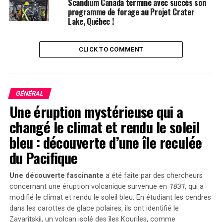
notamment les phosphates d’aluminium, la muscovite,
Scandium Canada termine avec succès son
programme de forage au Projet Crater
le pyroxène, la bazzite et l’ixolite.
Lake, Québec !
Avec un numéro atomique de 21, le scandium est un
élément métallique argenté classé parmi les métaux de
CLICK TO COMMENT
transition. Bien qu’il soit souvent considéré comme un
élément des terres rares en raison de ses propriétés, il
n’est pas particulièrement rare, mais sa concentration
élevée est difficile à trouver. Son traitement est
GÉNÉRAL
également complexe, ce qui limite les sources
Une éruption mystérieuse qui a
disponibles. Ce n’est qu’en 1937 que le scandium a été
changé le climat et rendu le soleil
isolé sous sa forme pure, et il a fallu encore vingt-trois
bleu : découverte d’une île reculée
ans pour produire une livre entière de scandium pur. En
du Pacifique
raison d’un approvisionnement peu fiable, son
utilisation a été limitée, mais une source stable comme
Une découverte fascinante
a été faite par des chercheurs
celle d’Australie pourrait changer la donne et stimuler
concernant une éruption volcanique survenue en
1831
, qui a
la demande mondiale.
modifié le climat et rendu le soleil bleu. En étudiant les cendres
dans les carottes de glace polaires, ils ont identifié le
Applications Émergentes
Zavaritskii
, un volcan isolé des îles Kouriles, comme