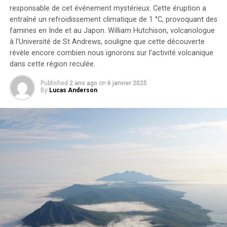
responsable de cet événement mystérieux. Cette éruption a
Étant donné que le scandium est un métal coûteux en
entraîné un refroidissement climatique de 1 °C, provoquant des
raison de sa rareté, son potentiel d’utilisation dans
famines en Inde et au Japon. William Hutchison, volcanologue
divers secteurs en fait un matériau très recherché. Si son
à l’Université de St Andrews, souligne que cette découverte
prix devenait plus abordable grâce à une augmentation
révèle encore combien nous ignorons sur l’activité volcanique
de l’offre, il pourrait être utilisé dans de nombreuses
dans cette région reculée.
applications, notamment dans le secteur des transports
Published
2 ans ago
on
6 janvier 2025
et l’industrie énergétique en plein essor. Les utilisations
By
Lucas Anderson
du scandium se répartissent généralement en trois
catégories :
renforcement des alliages, propriétés
électriques et résistance à la chaleur
en lien avec les
piles à combustible à oxyde solide, et capture des
propriétés optiques pour améliorer l’éclairage naturel
dans les lampes, les lasers, les cristaux et les écrans
vidéo.
Renforcement des Alliages
Le scandium est le meilleur agent de raffinement connu