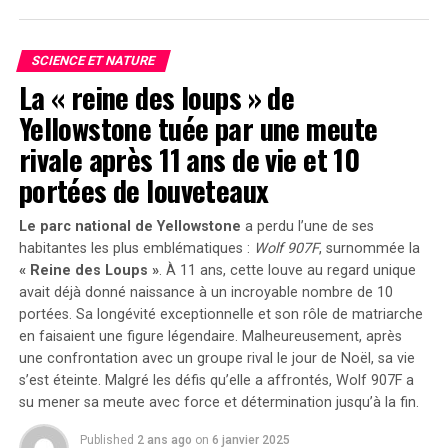
majeure était à l’origine de ce phénomène étrange, le
naturel en énergie à des températures élevées. La
volcan
responsable demeurait inconnu jusqu’à présent.
température de fonctionnement et de réaction plus
SCIENCE ET NATURE
basse du scandium prolonge la durée de vie de la pile à
Pistes Découvertes dans les Cœurs
La « reine des loups » de
combustible.
Yellowstone tuée par une meute
Glaciaires
Captation des Propriétés Optiques
rivale après 11 ans de vie et 10
Uniques
Afin d’identifier la source de cette éruption, les
portées de louveteaux
chercheurs ont analysé des cendres retrouvées dans des
La lumière du soleil est générée par la combustion du
carottes glaciaires polaires. Leur étude a révélé que
Le parc national de Yellowstone
a perdu l’une de ses
scandium dans le soleil. De la même manière, il produit
l’éruption provenait du volcan Zavaritskii situé sur l’île
habitantes les plus emblématiques :
Wolf 907F
, surnommée la
une lumière naturelle via un élément d’éclairage. Il est
isolée de Simushir,qui fait partie des îles Kouriles
« Reine des Loups »
. À 11 ans, cette louve au regard unique
utilisé dans le cinéma et même dans l’éclairage des
contestées entre la Russie et le Japon. Pendant la guerre
avait déjà donné naissance à un incroyable nombre de
10
stades pour recréer la lumière du jour. Les lampes à
portées
. Sa longévité exceptionnelle et son rôle de matriarche
froide, l’Union soviétique avait utilisé un cratère
haute intensité fabriquées avec du scandium peuvent
en faisaient une figure légendaire. Malheureusement, après
volcanique inondé sur Simushir comme base secrète
également fournir une lumière ressemblant à celle du
une confrontation avec un groupe rival le jour de Noël, sa vie
pour sous-marins nucléaires.
soleil.
s’est éteinte. Malgré les défis qu’elle a affrontés, Wolf 907F a
su mener sa meute avec force et détermination jusqu’à la fin.
Les résultats publiés le 30 décembre 2024 dans la revue
Offre et Demande
PNAS
, soulignent combien il reste encore à découvrir
Published
2 ans ago
on
6 janvier 2025