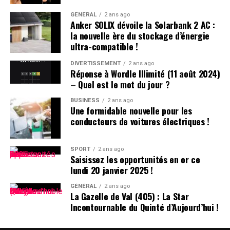
autre événement majeur susceptible modifier notre
générations précédentes, il peut s’avérer difficile
climat. »
d’identifier une bonne affaire. Heureusement, notre
GÉNÉRAL
2 ans ago
Anker SOLIX dévoile la Solarbank 2 AC :
équipe d’experts apple scrute Internet tout au long de
la nouvelle ère du stockage d’énergie
l’année pour dénicher les meilleures offres sur le
ultra-compatible !
MacBook pro ainsi que sur le MacBook Air qui présente
également plusieurs similitudes avec son homologue
DIVERTISSEMENT
2 ans ago
Réponse à Wordle Illimité (11 août 2024)
pro.
– Quel est le mot du jour ?
Comparaison des Prix Actuels
BUSINESS
2 ans ago
Une formidable nouvelle pour les
conducteurs de voitures électriques !
Vous trouverez ci-dessous des tableaux comparatifs
affichant les meilleurs prix actuels pour chaque modèle
standard du MacBook Pro (y compris ceux mis en vente
SPORT
2 ans ago
Saisissez les opportunités en or ce
depuis le 8 novembre). Des offres sont également
lundi 20 janvier 2025 !
disponibles pour certains modèles désormais
discontinués tant qu’ils restent en stock chez divers
GÉNÉRAL
2 ans ago
La Gazelle de Val (405) : La Star
détaillants.
Incontournable du Quinté d’Aujourd’hui !
Aperçu des Meilleures Offres Actuelles