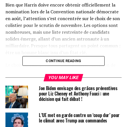
Bien que Harris doive encore obtenir officiellement la
nomination lors de la Convention nationale démocrate
en août, l’attention s’est concentrée sur le choix de son
colistier pour le scrutin de novembre. Les options sont
nombreuses, mais une liste restreinte de candidats
solides émerge, allant d’un ancien astronaute à un
milliardaire. Presque tous partagent un point commun :
être un homme blanc issu d’un État clé.
CONTINUE READING
Le choix du vice-président offre à Harris l’occasion de
définir les politiques économiques qui pourraient
YOU MAY LIKE
caractériser sa présidence. Contrairement à Biden, qui a
fait de « Bidenomics » le fer de lance de son
Joe Biden envisage des grâces préventives
administration, Harris est davantage reconnue pour son
pour Liz Cheney et Anthony Fauci : une
décision qui fait débat !
engagement en faveur des droits civiques et de
l’avortement que pour ses positions économiques. C’est
là qu’un vice-président pourrait compléter le ticket,
L’UE met en garde contre un ‘coup dur’ pour
d’où l’importance d’examiner les antécédents politiques
le climat avec Trump aux commandes
des sénateurs et gouverneurs que Harris envisage.