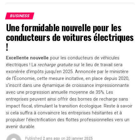
le décès de John McCain, siège au Comité économique
conjoint, chargé d’évaluer et d’améliorer la situation
BUSINESS
économique des États-Unis.
Une formidable nouvelle pour les
Les politiques favorables aux entreprises de Kelly
conducteurs de voitures électriques
incluent :
!
La création d’emplois bien rémunérés, la
Excellente nouvelle
pour les conducteurs de véhicules
réduction des impôts et la baisse des coûts pour
électriques ! La
recharge gratuite
sur le lieu de travail sera
les familles.
exonérée d’impôts jusqu’en 2025. Annoncée par le ministère
de l’Économie, cette mesure incitative, en place depuis 2020,
Le soutien à la production nationale de
s’inscrit dans une dynamique de croissance impressionnante
microprocesseurs et aux petites entreprises.
avec une progression annuelle moyenne de
35%
. Les
L’opposition au Green New Deal, qui pourrait
entreprises peuvent ainsi offrir des bornes de recharge sans
impact fiscal, stimulant la transition écologique. Reste à savoir
bénéficier aux entreprises de combustibles
si cela suffira à convaincre les entreprises hésitantes et à
fossiles.
propulser l’électrification des flottes professionnelles vers un
Keith Gaddie, professeur de sciences politiques à
avenir durable.
l’Université chrétienne du Texas, déclare : « En tant
Published
2 ans ago
on
20 janvier 2025