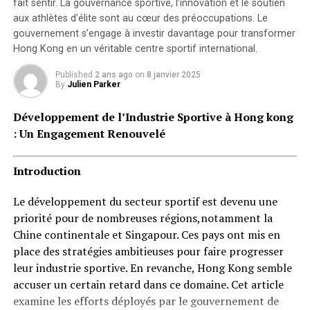
fait sentir. La
gouvernance sportive
, l’innovation et le soutien
aux athlètes d’élite sont au cœur des préoccupations. Le
Cependant, Pritzker dirige l’Illinois, qui se classe
gouvernement s’engage à investir davantage pour transformer
seulement au 15e rang des « Meilleurs États pour les
Hong Kong en un véritable centre sportif international.
affaires » selon
CNBC
. « L’Illinois reste à la traîne par
rapport aux États voisins en matière de convivialité
Published
2 ans ago
on
8 janvier 2025
By
Julien Parker
pour les entreprises et de croissance nationale, »
souligne Gaddie.
Développement de l’Industrie Sportive à Hong kong
: Un Engagement Renouvelé
Roy Cooper
Roy Cooper est le gouverneur de la Caroline du Nord,
Introduction
classée au deuxième rang des « Meilleurs États pour
Le développement du secteur sportif est devenu une
faire des affaires » selon
CNBC
(seulement devancée par
priorité pour de nombreuses régions,notamment la
la Virginie), ce qui témoigne de son efficacité. Le mandat
Chine continentale et Singapour. Ces pays ont mis en
de Cooper « sera considéré comme l’un des meilleurs en
place des stratégies ambitieuses pour faire progresser
matière d’emplois et de croissance économique dans
leur industrie sportive. En revanche, Hong Kong semble
l’histoire de l’État, » selon
Business North Carolina
,
accuser un certain retard dans ce domaine. Cet article
ayant ajouté plus de 550 000 emplois au cours des sept
examine les efforts déployés par le gouvernement de
dernières années. L’un de ses grands succès a été de