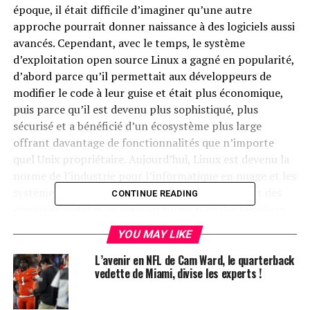
époque, il était difficile d’imaginer qu’une autre
approche pourrait donner naissance à des logiciels aussi
avancés. Cependant, avec le temps, le système
d’exploitation open source Linux a gagné en popularité,
d’abord parce qu’il permettait aux développeurs de
modifier le code à leur guise et était plus économique,
puis parce qu’il est devenu plus sophistiqué, plus
sécurisé et a bénéficié d’un écosystème plus large
offrant davantage de fonctionnalités que n’importe
quel Unix propriétaire. Aujourd’hui, Linux est devenu la
norme de l’industrie pour l’informatique en nuage et les
systèmes d’exploitation qui alimentent la plupart des
CONTINUE READING
appareils mobiles, et nous en tirons tous des bénéfices
grâce à des produits de qualité supérieure.
YOU MAY LIKE
Je suis convaincu que l’intelligence artificielle (IA)
L’avenir en NFL de Cam Ward, le quarterback
évoluera de manière similaire. Actuellement, plusieurs
vedette de Miami, divise les experts !
entreprises technologiques développent des modèles
propriétaires de pointe. Cependant, l’open source