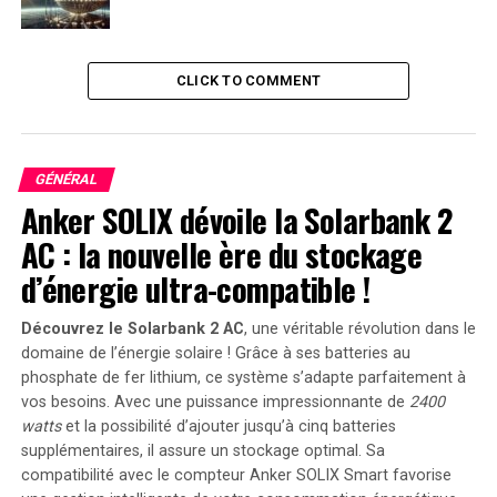
plus petits.
Au-delà de la sortie de ces modèles, nous collaborons
CLICK TO COMMENT
avec diverses entreprises pour développer un
écosystème plus large. Amazon, Databricks et NVIDIA
lancent des suites complètes de services pour aider les
développeurs à affiner et distiller leurs propres
GÉNÉRAL
modèles. Des innovateurs comme Groq ont créé des
Anker SOLIX dévoile la Solarbank 2
services d’inférence à faible latence et à faible coût pour
AC : la nouvelle ère du stockage
tous les nouveaux modèles. Ces modèles seront
d’énergie ultra-compatible !
disponibles sur tous les principaux clouds, y compris
AWS, Azure, Google, Oracle, et bien d’autres. Des
Découvrez le Solarbank 2 AC
, une véritable révolution dans le
entreprises comme Scale.AI, Dell, Deloitte et d’autres
domaine de l’énergie solaire ! Grâce à ses batteries au
sont prêtes à aider les entreprises à adopter Llama et à
phosphate de fer lithium, ce système s’adapte parfaitement à
former des modèles personnalisés avec leurs propres
vos besoins. Avec une puissance impressionnante de
2400
données. À mesure que la communauté grandit et que
watts
et la possibilité d’ajouter jusqu’à cinq batteries
davantage d’entreprises développent de nouveaux
supplémentaires, il assure un stockage optimal. Sa
services, nous pouvons collectivement faire de Llama la
compatibilité avec le compteur Anker SOLIX Smart favorise