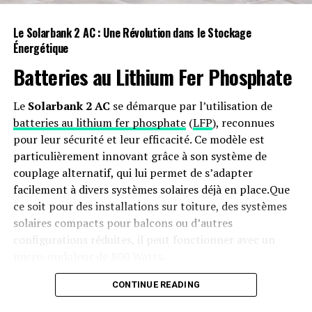
besoins différents qui sont mieux satisfaits
par des modèles de tailles variées, formés ou
Le Solarbank 2 AC : Une Révolution dans le Stockage
Énergétique
affinés avec leurs données spécifiques. Les
tâches sur appareil et les tâches de
Batteries au Lithium Fer Phosphate
classification nécessitent des modèles plus
petits, tandis que les tâches plus complexes
Le
Solarbank 2 AC
se démarque par l’utilisation de
nécessitent des modèles plus grands. Vous
batteries au lithium fer phosphate
(
LFP
), reconnues
pourrez désormais prendre les modèles
pour leur sécurité et leur efficacité. Ce modèle est
Llama les plus avancés, continuer à les
particulièrement innovant grâce à son système de
former avec vos propres données, puis les
couplage alternatif, qui lui permet de s’adapter
distiller en un modèle de taille optimale, sans
facilement à divers systèmes solaires déjà en place.Que
que nous ou quiconque d’autre n’ait accès à
ce soit pour des installations sur toiture, des systèmes
vos données.
solaires compacts pour balcons ou d’autres
Nous devons contrôler notre propre destin et
configurations réduites, il peut fonctionner avec un
ne pas être dépendants d’un fournisseur
micro-onduleur de 800 Watts.
fermé.
De nombreuses organisations ne
Capacité et flexibilité Énergétique
CONTINUE READING
souhaitent pas dépendre de modèles qu’elles
ne peuvent pas exécuter et contrôler elles-