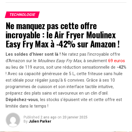
Avec une capacité maximale d’injection dans le réseau
mêmes. Elles ne veulent pas que les
domestique atteignant 1200 watts,le Solarbank 2 AC
fournisseurs de modèles fermés puissent
TECHNOLOGIE
peut être associé à deux régulateurs solaires MPPT. Cela
modifier leur modèle, changer leurs
Ne manquez pas cette offre
ouvre la possibilité d’ajouter jusqu’à 1200 watts
conditions d’utilisation, ou même cesser
incroyable : le Air Fryer Moulinex
supplémentaires via des panneaux solaires additionnels,
complètement de les servir. Elles ne veulent
portant ainsi la puissance totale à un impressionnant
pas non plus être enfermées dans un cloud
Easy Fry Max à -42% sur Amazon !
2400 watts
. Pour les utilisateurs nécessitant davantage
unique ayant des droits exclusifs sur un
de stockage énergétique, il est possible d’intégrer
modèle. L’open source permet un large
Les soldes d’hiver sont là !
Ne ratez pas l’incroyable offre
jusqu’à cinq batteries supplémentaires de 1,6
écosystème d’entreprises avec des chaînes
d’Amazon sur le
Moulinex Easy Fry Max
, à seulement
69 euros
kilowattheure chacune, augmentant la capacité totale à
au lieu de 119 euros, soit une réduction sensationnelle de
-42%
d’outils compatibles, facilitant les transitions.
! Avec sa capacité généreuse de 5 L, cette friteuse sans huile
9,6 kilowattheures
.
Nous devons protéger nos données.
De
est idéale pour régaler jusqu’à 6 convives. Grâce à ses 10
nombreuses organisations traitent des
Intégration dans un Écosystème
programmes de cuisson et son interface tactile intuitive,
données sensibles qu’elles doivent sécuriser
préparez des plats sains et savoureux en un clin d’œil.
Intelligent
et qu’elles ne peuvent pas envoyer à des
Dépêchez-vous
, les stocks s’épuisent vite et cette offre est
modèles fermés via des API cloud. D’autres
limitée dans le temps !
organisations ne font tout simplement pas
Le Solarbank 2 AC s’intègre parfaitement dans un
Published
2 ans ago
on
20 janvier 2025
confiance aux fournisseurs de modèles
écosystème énergétique intelligent grâce à sa
By
Julien Parker
fermés avec leurs données. L’open source
compatibilité avec le compteur Anker SOLIX Smart et