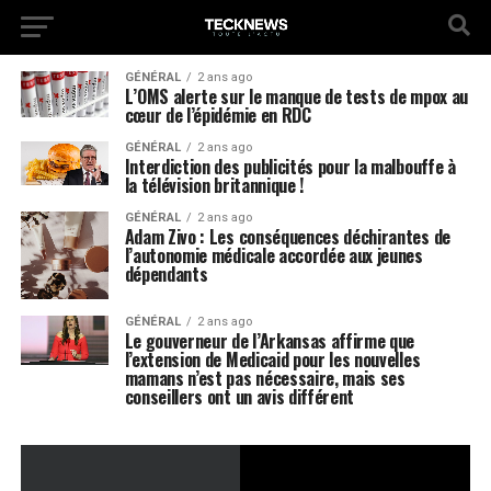
GÉNÉRAL
2 ans ago
L’OMS alerte sur le manque de tests de mpox au
cœur de l’épidémie en RDC
GÉNÉRAL
2 ans ago
Interdiction des publicités pour la malbouffe à
la télévision britannique !
GÉNÉRAL
2 ans ago
Adam Zivo : Les conséquences déchirantes de
l’autonomie médicale accordée aux jeunes
dépendants
GÉNÉRAL
2 ans ago
Le gouverneur de l’Arkansas affirme que
l’extension de Medicaid pour les nouvelles
mamans n’est pas nécessaire, mais ses
conseillers ont un avis différent