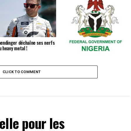
mendinger déchaîne ses nerfs
u heavy metal !
La FG adopte une nouvelle directive
sur la convention de Cape Town !
CLICK TO COMMENT
lle pour les