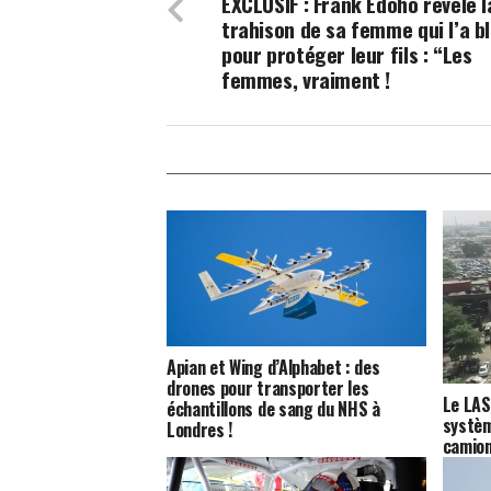
EXCLUSIF : Frank Edoho révèle l
trahison de sa femme qui l’a b
pour protéger leur fils : “Les
femmes, vraiment !
Apian et Wing d’Alphabet : des
drones pour transporter les
Le LAS
échantillons de sang du NHS à
systèm
Londres !
camion
dès le