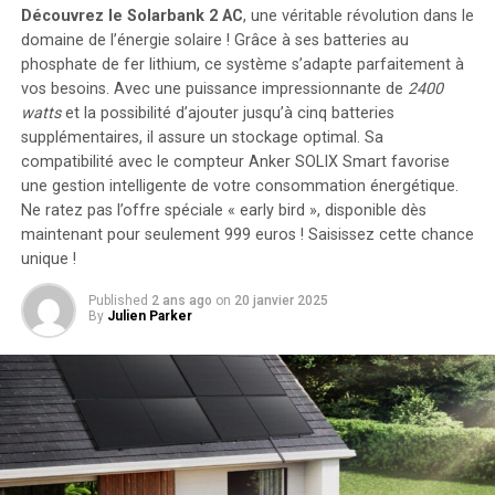
Découvrez le Solarbank 2 AC
, une véritable révolution dans le
inspiré l’histoire.
domaine de l’énergie solaire ! Grâce à ses batteries au
phosphate de fer lithium, ce système s’adapte parfaitement à
Les monuments et l’ambiance de chaque lieu se
vos besoins. Avec une puissance impressionnante de
2400
retrouvent dans le schéma de couleurs et la
watts
et la possibilité d’ajouter jusqu’à cinq batteries
composition, tout comme les personnalités des
supplémentaires, il assure un stockage optimal. Sa
personnages présentés dans le zine. De même, l’humeur
compatibilité avec le compteur Anker SOLIX Smart favorise
et l’atmosphère se transmettent dans la mélodie de city
une gestion intelligente de votre consommation énergétique.
pop que Rhythmix_shun a composée pour chaque
Ne ratez pas l’offre spéciale « early bird »
, disponible dès
destination. Pour le mois d’avril, la destination suggérée
maintenant pour seulement 999 euros ! Saisissez cette chance
est le Palais Céleste à Yibin, une ville ancienne du
unique !
Sichuan, avec une musique à la fois exotique et éthérée.
Published
2 ans ago
on
20 janvier 2025
By
Julien Parker
Une Expérience de Lecture