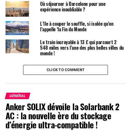
Où séjourner à Barcelone pour une
expérience inoubliable ?
L’île à couper le souffle, si isolée qu’on
l’appelle ‘la Fin du Monde
Le train incroyable à 13 £ qui parcourt 2
548 miles vers l’une des plus belles villes du
monde !
Une Immersion Sonore et
Visuelle
CLICK TO COMMENT
Pour chaque mois, Handowin a interviewé des amis
vivant dans différentes villes de Chine, chacune étant
représentée par une chanson et une couverture de
GÉNÉRAL
vinyle de sept pouces. Elle a visualisé leurs récits,
Anker SOLIX dévoile la Solarbank 2
intégrant des éléments de leurs histoires dans le
AC : la nouvelle ère du stockage
processus de production musicale. Par exemple, dans
d’énergie ultra-compatible !
Off Work in August
, des annonces de bus en cantonais
sont intégrées dans la piste, reflétant l’interview qui a