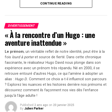
Cette prolongation intervient à un moment clé, alors
CONTINUE READING
que le marché des voitures électriques continue
le Solarbank 2 AC représente une avancée significative
d’afficher une croissance remarquable. Entre 2020 et
dans le domaine du stockage énergétique domestique
2022, la progression annuelle moyenne a atteint 35%.
grâce à ses caractéristiques techniques avancées et son
En
2023
, les particuliers représentent désormais 84%
engagement envers la durabilité environnementale.
DIVERTISSEMENT
des acquisitions de véhicules électriques, contre
« À la rencontre d’un Hugo : une
seulement 68% en 2018.
aventure inattendue »
Concrètement,cette mesure permet aux sociétés
Le prénom
, un véritable reflet de notre identité, peut être à la
d’installer gratuitement des bornes de recharge pour
fois
lourd à porter
et source de
fierté
. Dans cette chronique
leurs employés sans impact fiscal. Les frais liés à
fascinante, le réalisateur Hugo David nous plonge dans son
l’électricité pour ces recharges ne seront pas pris en
expérience avec un prénom très répandu. Né en 2000, il se
compte dans le calcul des avantages en nature. De plus,
retrouve entouré d’autres Hugo, ce qui l’amène à adopter un
un abattement de 50% sur ces avantages est maintenu
alias :
Hugo D.
. Comment ce choix a-t-il influencé son parcours
avec un plafond révisé à environ 2000 euros pour
? Explorez les nuances et les histoires derrière nos prénoms et
l’année prochaine.
découvrez comment ils façonnent nos vies dès l’enfance
jusqu’à l’âge adulte !
Accélération Vers une Mobilité Électrique
Published
2 ans ago
on
20 janvier 2025
By
Julien Parker
Cette initiative fait partie d’une stratégie globale visant