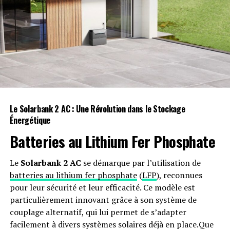
Unique
Bien que les singles de sept pouces ne soient pas inclus
dans le zine, Handowin a trouvé un moyen d’intégrer
l’audio dans le package. Le zine est accompagné d’une
carte en forme de cassette des années 1980. En
appuyant sur un bouton, le lecteur peut écouter un
enregistrement qui lui donne un avant-goût de ce que le
package musical complet proposera sur les plateformes
Le Solarbank 2 AC : Une Révolution dans le Stockage
de Rhythmix_shun, telles que Spotify, Bandcamp ou
Énergétique
Apple Music (recherchez @rhythmix).
Batteries au Lithium Fer Phosphate
Une attention particulière a été portée à l’expérience du
lecteur, bien plus que dans la plupart des zines,
Le
Solarbank 2 AC
se démarque par l’utilisation de
magazines ou livres. Bien qu’elle utilise la même
batteries au lithium fer phosphate
(
LFP
), reconnues
technologie que les cartes musicales d’anniversaire, la
pour leur sécurité et leur efficacité. Ce modèle est
carte cassette surprend et ravit les visiteurs lors des
particulièrement innovant grâce à son système de
expositions d’art. Relié par des anneaux en plastique
couplage alternatif, qui lui permet de s’adapter
assortis à la palette de couleurs des illustrations, le zine
facilement à divers systèmes solaires déjà en place.Que