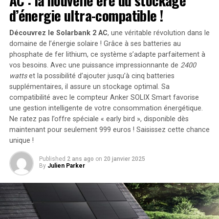
AC : la nouvelle ère du stockage
sur le secteur), vous serez couvert par leur licence de
d’énergie ultra-compatible !
télévision. »
Découvrez le Solarbank 2 AC
, une véritable révolution dans le
« Et si quelqu’un dans votre foyer est malvoyant, vous
domaine de l’énergie solaire ! Grâce à ses batteries au
bénéficiez de la moitié du prix de votre redevance. Vous
phosphate de fer lithium, ce système s’adapte parfaitement à
pouvez demander une licence de télévision à tarif réduit,
vos besoins. Avec une puissance impressionnante de
2400
coûtant 7,50 £ par pièce, appartement ou bungalow si
watts
et la possibilité d’ajouter jusqu’à cinq batteries
vous vivez dans un logement adapté ou en soins
supplémentaires, il assure un stockage optimal. Sa
compatibilité avec le compteur Anker SOLIX Smart favorise
adaptés. »
une gestion intelligente de votre consommation énergétique.
Ne ratez pas l’offre spéciale « early bird »
, disponible dès
RELATED TOPICS:
ANNULATIONS
BBC
FACTURES
maintenant pour seulement 999 euros ! Saisissez cette chance
FOYERS
REDEVANCE TV
unique !
UP NEXT
15 Histoires Vraies aux Dénouements Incroyables !
Published
2 ans ago
on
20 janvier 2025
By
Julien Parker
DON'T MISS
La princesse Beatrice rend un hommage émouvant à
Caroline Flack, l’animatrice disparue de Love Island