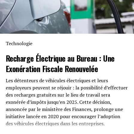
Anker SOLIX met également l’accent sur la longévité du
Solarbank 2 AC. Conçu pour supporter au moins
6000
cycles de charge
, cet appareil a une durée de vie
estimée dépassant quinze ans. Il est accompagné d’une
garantie fabricant décennale et possède une
certification IP65 qui assure sa résistance face aux
Technologie
intempéries tout en étant capable de fonctionner dans
des températures variant entre -20 °C et +55 °C.
Recharge Électrique
au Bureau : Une
Exonération Fiscale
Renouvelée
Disponibilité et Offres
Promotionnelles
Les détenteurs de véhicules électriques et leurs
employeurs peuvent se réjouir : la possibilité d’effectuer
Le solarbank 2 AC est disponible sur le site officiel
des recharges gratuites sur le lieu de travail sera
d’Anker SOLIX ainsi que sur Amazon au prix standard de
exonérée d’impôts jusqu’en 2025. Cette décision,
1299 euros
. Cependant, une offre promotionnelle
annoncée par le ministère des Finances, prolonge une
« early bird » sera active du
20 janvier au 23 février
initiative lancée en 2020 pour encourager l’adoption
2025
, permettant aux acheteurs intéressés d’acquérir
des véhicules électriques dans les entreprises.
cet appareil dès
999 euros
! Cette promotion inclut