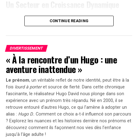
Un Secteur en Croissance Dynamique
également un compteur Anker SOLIX Smart offert pour
chaque commande passée durant cette période spéciale.
Cette prolongation intervient à un moment clé, alors
CONTINUE READING
que le marché des voitures électriques continue
le Solarbank 2 AC représente une avancée significative
d’afficher une croissance remarquable. Entre 2020 et
dans le domaine du stockage énergétique domestique
2022, la progression annuelle moyenne a atteint 35%.
grâce à ses caractéristiques techniques avancées et son
En
2023
, les particuliers représentent désormais 84%
engagement envers la durabilité environnementale.
DIVERTISSEMENT
des acquisitions de véhicules électriques, contre
« À la rencontre d’un Hugo : une
seulement 68% en 2018.
aventure inattendue »
Concrètement,cette mesure permet aux sociétés
Le prénom
, un véritable reflet de notre identité, peut être à la
d’installer gratuitement des bornes de recharge pour
fois
lourd à porter
et source de
fierté
. Dans cette chronique
leurs employés sans impact fiscal. Les frais liés à
fascinante, le réalisateur Hugo David nous plonge dans son
l’électricité pour ces recharges ne seront pas pris en
expérience avec un prénom très répandu. Né en 2000, il se
compte dans le calcul des avantages en nature. De plus,
retrouve entouré d’autres Hugo, ce qui l’amène à adopter un
un abattement de 50% sur ces avantages est maintenu
alias :
Hugo D.
. Comment ce choix a-t-il influencé son parcours
avec un plafond révisé à environ 2000 euros pour
? Explorez les nuances et les histoires derrière nos prénoms et
l’année prochaine.
découvrez comment ils façonnent nos vies dès l’enfance
jusqu’à l’âge adulte !