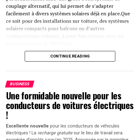
couplage alternatif, qui lui permet de s’adapter
facilement à divers systèmes solaires déjà en place.Que
ce soit pour des installations sur toiture, des systèmes
solaires compacts pour balcons ou d’autres
configurations réduites, il peut fonctionner avec un
micro-onduleur de 800 Watts.
Capacité et flexibilité Énergétique
CONTINUE READING
Avec une capacité maximale d’injection dans le réseau
domestique atteignant 1200 watts,le Solarbank 2 AC
BUSINESS
peut être associé à deux régulateurs solaires MPPT. Cela
Une formidable nouvelle pour les
ouvre la possibilité d’ajouter jusqu’à 1200 watts
conducteurs de voitures électriques
supplémentaires via des panneaux solaires additionnels,
portant ainsi la puissance totale à un impressionnant
!
2400 watts
. Pour les utilisateurs nécessitant davantage
de stockage énergétique, il est possible d’intégrer
Excellente nouvelle
pour les conducteurs de véhicules
jusqu’à cinq batteries supplémentaires de 1,6
électriques ! La
recharge gratuite
sur le lieu de travail sera
exonérée d’impôts jusqu’en 2025. Annoncée par le ministère