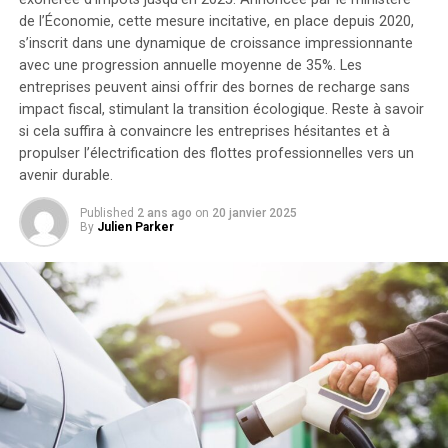
kilowattheure chacune, augmentant la capacité totale à
de l’Économie, cette mesure incitative, en place depuis 2020,
9,6 kilowattheures
.
s’inscrit dans une dynamique de croissance impressionnante
Intégration dans un Écosystème
avec une progression annuelle moyenne de
35%
. Les
entreprises peuvent ainsi offrir des bornes de recharge sans
Intelligent
impact fiscal, stimulant la transition écologique. Reste à savoir
si cela suffira à convaincre les entreprises hésitantes et à
propulser l’électrification des flottes professionnelles vers un
Le Solarbank 2 AC s’intègre parfaitement dans un
avenir durable.
écosystème énergétique intelligent grâce à sa
compatibilité avec le compteur Anker SOLIX Smart et
Published
2 ans ago
on
20 janvier 2025
les prises intelligentes proposées par Anker. cette
By
Julien Parker
fonctionnalité permet une gestion optimisée de la
consommation électrique tout en réduisant les pertes
énergétiques inutiles. De plus, Anker SOLIX prévoit
d’étendre cette compatibilité aux dispositifs Shelly.
Durabilité et Résistance aux
Intempéries