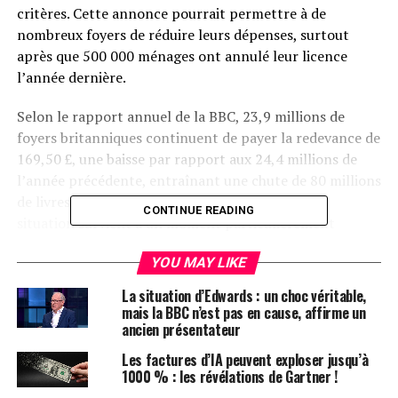
critères. Cette annonce pourrait permettre à de
nombreux foyers de réduire leurs dépenses, surtout
après que 500 000 ménages ont annulé leur licence
l’année dernière.
Selon le rapport annuel de la BBC, 23,9 millions de
foyers britanniques continuent de payer la redevance de
169,50 £, une baisse par rapport aux 24,4 millions de
l’année précédente, entraînant une chute de 80 millions
de livres dans les revenus de la redevance. Cette
CONTINUE READING
situation survient à un moment particulièrement
difficile pour la BBC, qui fait face à des pressions
YOU MAY LIKE
budgétaires dues à des coupes de financement et à une
inflation galopante.
La situation d’Edwards : un choc véritable,
mais la BBC n’est pas en cause, affirme un
Les personnes âgées de 75 ans ou plus bénéficiant du
ancien présentateur
Crédit de Pension peuvent demander une licence de
Les factures d’IA peuvent exploser jusqu’à
télévision gratuite. De plus, les étudiants vivant loin de
1000 % : les révélations de Gartner !
chez eux peuvent être couverts par la licence de leurs