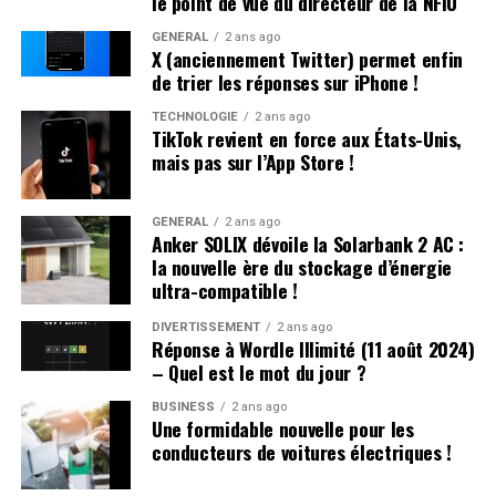
le point de vue du directeur de la NFIU
Une Enfance Entourée d’Autres « Hugo »
GÉNÉRAL
2 ans ago
X (anciennement Twitter) permet enfin
Dès son plus jeune âge, Hugo se retrouve entouré
de trier les réponses sur iPhone !
d’autres enfants portant le même nom. Selon les
statistiques de l’Insee,7 694 garçons ont été
TECHNOLOGIE
2 ans ago
TikTok revient en force aux États-Unis,
prénommés Hugo en 2000,faisant de ce prénom le
mais pas sur l’App Store !
quatrième plus populaire cette année-là. À l’école
primaire,il côtoie plusieurs camarades appelés Thibault
et autres prénoms similaires. Pour éviter toute
GÉNÉRAL
2 ans ago
Anker SOLIX dévoile la Solarbank 2 AC :
confusion lors des appels en classe, les enseignants
la nouvelle ère du stockage d’énergie
ajoutent souvent la première lettre du nom de famille
ultra-compatible !
après le prénom : ainsi devient-il rapidement « Hugo
D. », un surnom auquel il s’habitue sans arduousé.
DIVERTISSEMENT
2 ans ago
Réponse à Wordle Illimité (11 août 2024)
– Quel est le mot du jour ?
Pensées sur l’Identité Associée au
Prénom
BUSINESS
2 ans ago
Une formidable nouvelle pour les
conducteurs de voitures électriques !
Le choix d’un prénom peut avoir un impact significatif
sur notre identité personnelle tout au long de notre