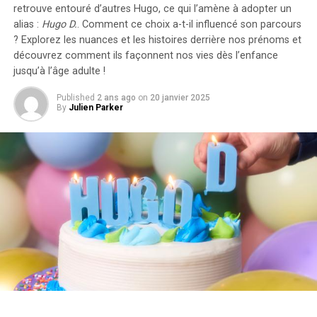
compte dans le calcul des avantages en nature. De plus,
retrouve entouré d’autres Hugo, ce qui l’amène à adopter un
un abattement de 50% sur ces avantages est maintenu
alias :
Hugo D.
. Comment ce choix a-t-il influencé son parcours
avec un plafond révisé à environ 2000 euros pour
? Explorez les nuances et les histoires derrière nos prénoms et
l’année prochaine.
découvrez comment ils façonnent nos vies dès l’enfance
jusqu’à l’âge adulte !
Accélération Vers une Mobilité Électrique
Published
2 ans ago
on
20 janvier 2025
By
Julien Parker
Cette initiative fait partie d’une stratégie globale visant
à promouvoir l’électrification du parc automobile
français. Cependant, les grandes entreprises
rencontrent encore des difficultés pour atteindre leurs
objectifs ; seulement 8% des nouveaux véhicules
immatriculés par ces entités étaient électriques en
2023. Ces incitations fiscales pourraient néanmoins
inciter davantage d’employeurs à franchir le
pas.Cependant, plusieurs défis demeurent concernant
les infrastructures nécessaires au chargement ainsi que
sur l’autonomie des véhicules et les perceptions parmi
les employés. Par ailleurs, la réduction progressive du