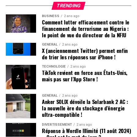
Enzo, également très en vogue à cette période. « Je
hésitantes et si cela permettra d’accélérer
TRENDING
pense que mes parents ont opté pour un prénom parmi
significativement l’électrification de leurs flottes
BUSINESS
2 ans ago
les plus répandus en France plutôt qu’en hommage à
professionnelles dans un avenir proche.
Comment lutter efficacement contre le
Victor Hugo », confie-t-il.
financement du terrorisme au Nigeria :
le point de vue du directeur de la NFIU
Une Enfance Entourée d’Autres « Hugo »
GÉNÉRAL
2 ans ago
X (anciennement Twitter) permet enfin
Dès son plus jeune âge, Hugo se retrouve entouré
de trier les réponses sur iPhone !
d’autres enfants portant le même nom. Selon les
statistiques de l’Insee,7 694 garçons ont été
TECHNOLOGIE
2 ans ago
TikTok revient en force aux États-Unis,
prénommés Hugo en 2000,faisant de ce prénom le
mais pas sur l’App Store !
quatrième plus populaire cette année-là. À l’école
primaire,il côtoie plusieurs camarades appelés Thibault
et autres prénoms similaires. Pour éviter toute
GÉNÉRAL
2 ans ago
Anker SOLIX dévoile la Solarbank 2 AC :
confusion lors des appels en classe, les enseignants
la nouvelle ère du stockage d’énergie
ajoutent souvent la première lettre du nom de famille
ultra-compatible !
après le prénom : ainsi devient-il rapidement « Hugo
D. », un surnom auquel il s’habitue sans arduousé.
DIVERTISSEMENT
2 ans ago
Réponse à Wordle Illimité (11 août 2024)