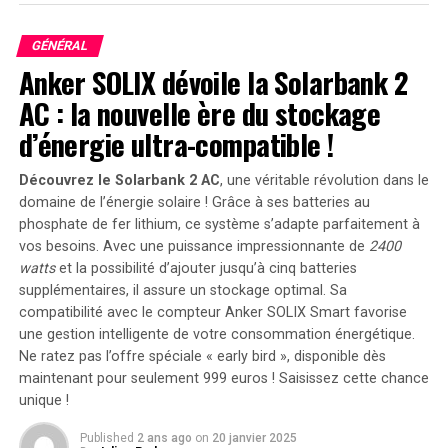
Procédure de Nomination
GÉNÉRAL
Auparavant, le Premier ministre a remis la lettre de
Anker SOLIX dévoile la Solarbank 2
nomination à Maimunah après avoir obtenu
AC : la nouvelle ère du stockage
l’approbation de Sa Majesté le Roi, conformément à la
d’énergie ultra-compatible !
sous-section 4(2) de la Loi sur la Capitale Fédérale de
1960.
Découvrez le Solarbank 2 AC
, une véritable révolution dans le
domaine de l’énergie solaire ! Grâce à ses batteries au
RELATED TOPICS:
ATOUT
DBKL
EXPÉRIENCE
IMAGE
phosphate de fer lithium, ce système s’adapte parfaitement à
MAIMUNAH
vos besoins. Avec une puissance impressionnante de
2400
watts
et la possibilité d’ajouter jusqu’à cinq batteries
UP NEXT
La saison fructueuse des baies de Saskatoon se termine
supplémentaires, il assure un stockage optimal. Sa
par une défaite en playoffs face à Moose Jaw
compatibilité avec le compteur Anker SOLIX Smart favorise
une gestion intelligente de votre consommation énergétique.
DON'T MISS
Ne ratez pas l’offre spéciale « early bird »
, disponible dès
Blake Lively et son co-star dans leur nouveau film : une
ressemblance frappante qui n’échappe à personne !
maintenant pour seulement 999 euros ! Saisissez cette chance
unique !
Published
2 ans ago
on
20 janvier 2025