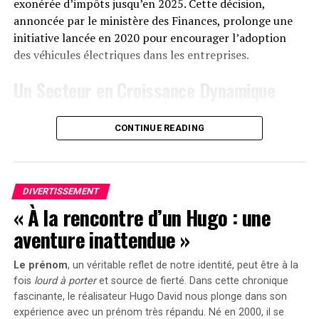
d’Anker SOLIX ainsi que sur Amazon au prix standard de
exonérée d’impôts jusqu’en 2025. Cette décision,
1299 euros
. Cependant, une offre promotionnelle
annoncée par le ministère des Finances, prolonge une
« early bird » sera active du
20 janvier au 23 février
initiative lancée en 2020 pour encourager l’adoption
2025
, permettant aux acheteurs intéressés d’acquérir
des véhicules électriques dans les entreprises.
cet appareil dès
999 euros
! Cette promotion inclut
Un Secteur en Croissance Dynamique
également un compteur Anker SOLIX Smart offert pour
chaque commande passée durant cette période spéciale.
Cette prolongation intervient à un moment clé, alors
CONTINUE READING
que le marché des voitures électriques continue
le Solarbank 2 AC représente une avancée significative
d’afficher une croissance remarquable. Entre 2020 et
dans le domaine du stockage énergétique domestique
2022, la progression annuelle moyenne a atteint 35%.
grâce à ses caractéristiques techniques avancées et son
En
2023
, les particuliers représentent désormais 84%
engagement envers la durabilité environnementale.
DIVERTISSEMENT
des acquisitions de véhicules électriques, contre
« À la rencontre d’un Hugo : une
seulement 68% en 2018.
aventure inattendue »
Concrètement,cette mesure permet aux sociétés
Le prénom
, un véritable reflet de notre identité, peut être à la
d’installer gratuitement des bornes de recharge pour
fois
lourd à porter
et source de
fierté
. Dans cette chronique
leurs employés sans impact fiscal. Les frais liés à
fascinante, le réalisateur Hugo David nous plonge dans son
l’électricité pour ces recharges ne seront pas pris en
expérience avec un prénom très répandu. Né en 2000, il se