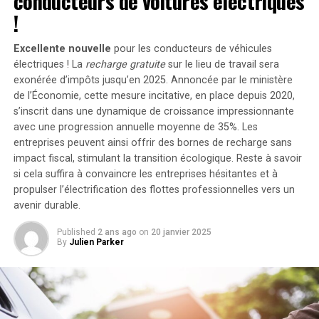
conducteurs de voitures électriques
portant ainsi la puissance totale à un impressionnant
!
2400 watts
. Pour les utilisateurs nécessitant davantage
de stockage énergétique, il est possible d’intégrer
Excellente nouvelle
pour les conducteurs de véhicules
jusqu’à cinq batteries supplémentaires de 1,6
électriques ! La
recharge gratuite
sur le lieu de travail sera
kilowattheure chacune, augmentant la capacité totale à
exonérée d’impôts jusqu’en 2025. Annoncée par le ministère
de l’Économie, cette mesure incitative, en place depuis 2020,
9,6 kilowattheures
.
s’inscrit dans une dynamique de croissance impressionnante
Intégration dans un Écosystème
avec une progression annuelle moyenne de
35%
. Les
entreprises peuvent ainsi offrir des bornes de recharge sans
Intelligent
impact fiscal, stimulant la transition écologique. Reste à savoir
si cela suffira à convaincre les entreprises hésitantes et à
propulser l’électrification des flottes professionnelles vers un
Le Solarbank 2 AC s’intègre parfaitement dans un
avenir durable.
écosystème énergétique intelligent grâce à sa
compatibilité avec le compteur Anker SOLIX Smart et
Published
2 ans ago
on
20 janvier 2025
les prises intelligentes proposées par Anker. cette
By
Julien Parker
fonctionnalité permet une gestion optimisée de la
consommation électrique tout en réduisant les pertes
énergétiques inutiles. De plus, Anker SOLIX prévoit
d’étendre cette compatibilité aux dispositifs Shelly.