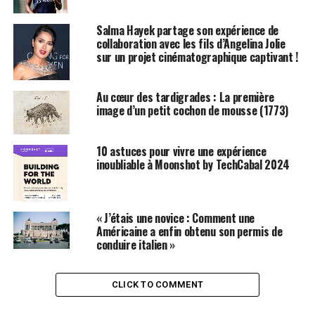
Urbain Durable (UN-Habitat) à
Kenya
Fait le Saut vers
l'Électrique ! »>Nairobi, au Kenya, devenant ainsi la
Salma Hayek partage son expérience de
première femme asiatique à occuper ce poste », a
collaboration avec les fils d’Angelina Jolie
sur un projet cinématographique captivant !
déclaré Anwar.
Un Avenir Prometteur pour Kuala Lumpur
Au cœur des tardigrades : La première
image d’un petit cochon de mousse (1773)
Le Premier ministre a exprimé l’espoir que l’expertise de
Maimunah contribuera à améliorer la qualité de vie des
10 astuces pour vivre une expérience
habitants de Kuala Lumpur, tout en rehaussant l’image
inoubliable à Moonshot by TechCabal 2024
et la réputation de la ville à un niveau supérieur, avec
l’aide de Dieu.
« J’étais une novice : Comment une
Prise de Fonction Imminente
Américaine a enfin obtenu son permis de
conduire italien »
Maimunah, âgée de 63 ans, prendra officiellement ses
fonctions en tant que Maire de Kuala Lumpur à partir
de demain (15 août), succédant à Datuk Kamarulzaman
CLICK TO COMMENT
Mat Salleh, qui part à la retraite.