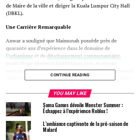
de Maire de la ville et diriger la Kuala Lumpur City Hall
(DBKL).
Une Carrière Remarquable
Anwar a souligné que Maimunah possède près de
quarante ans d’expérience dans le domaine de
l’
urbanisme
et du
développement communautaire
,
ayant dirigé plusieurs institutions tant au niveau
national qu’international. Son parcours impressionnant
CONTINUE READING
inclut des postes clés tels que Maire de la Municipalité
de Penang et Président de l’Association des Autorités
Locales de Malaisie (MALA).
YOU MAY LIKE
Soma Games dévoile Monster Summer :
Un Leadership Inspirant
Échappez à l’expérience Roblox !
« Ce qui est particulièrement remarquable, c’est qu’elle
L’ambiance captivante de la pré-saison de
a également été
Directrice Exécutive
de la Conférence
Malard
des Nations Unies sur le Logement et le Développement