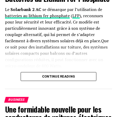
Le
Solarbank 2 AC
se démarque par l’utilisation de
batteries au lithium fer phosphate
(
LFP
), reconnues
pour leur sécurité et leur efficacité. Ce modèle est
particulièrement innovant grâce à son système de
couplage alternatif, qui lui permet de s’adapter
facilement à divers systèmes solaires déjà en place.Que
ce soit pour des installations sur toiture, des systèmes
solaires compacts pour balcons ou d’autres
configurations réduites, il peut fonctionner avec un
micro-onduleur de 800 Watts.
Capacité et flexibilité Énergétique
CONTINUE READING
Avec une capacité maximale d’injection dans le réseau
domestique atteignant 1200 watts,le Solarbank 2 AC
BUSINESS
peut être associé à deux régulateurs solaires MPPT. Cela
Une formidable nouvelle pour les
ouvre la possibilité d’ajouter jusqu’à 1200 watts
supplémentaires via des panneaux solaires additionnels,