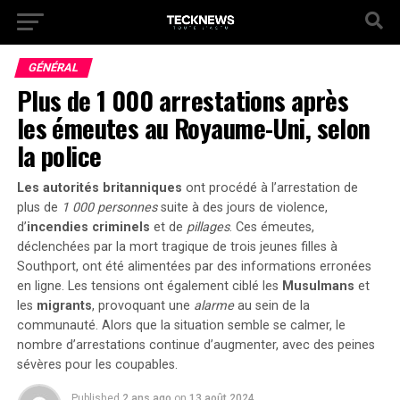
GÉNÉRAL
Plus de 1 000 arrestations après
les émeutes au Royaume-Uni, selon
la police
Les autorités britanniques
ont procédé à l’arrestation de
plus de
1 000 personnes
suite à des jours de
violence
,
d’
incendies criminels
et de
pillages
. Ces émeutes,
déclenchées par la mort tragique de trois jeunes filles à
Southport, ont été alimentées par des
informations erronées
en ligne. Les tensions ont également ciblé les
Musulmans
et
les
migrants
, provoquant une
alarme
au sein de la
communauté. Alors que la situation semble se calmer, le
nombre d’arrestations continue d’augmenter, avec des peines
sévères pour les coupables.
Published
2 ans ago
on
13 août 2024