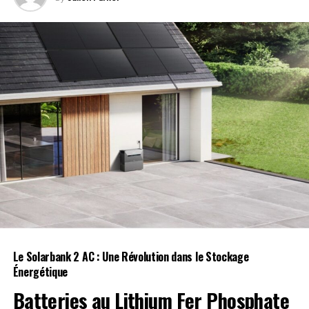
été perçues comme un facteur ayant contribué à apaiser
les troubles, avec environ 4 000 arrestations effectuées
au cours de plusieurs semaines.
RELATED TOPICS:
ARRESTATIONS
ÉMEUTES
POLICE
ROYAUME-UNI
SÉCURITÉ
UP NEXT
Dix prisonniers hospitalisés d’urgence après des
overdoses suspectées à la prison de Portlaoise !
DON'T MISS
Erik ten Hag réalise son rêve : Manchester United
officialise l’arrivée de ses anciens protégés Matthijs de
Ligt et Noussair Mazraoui !
Le Solarbank 2 AC : Une Révolution dans le Stockage
Énergétique
Batteries au Lithium Fer Phosphate