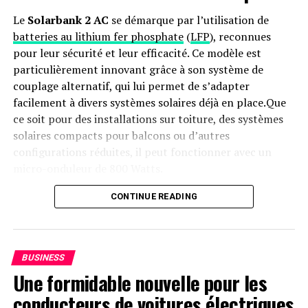
Le
Solarbank 2 AC
se démarque par l’utilisation de
batteries au lithium fer phosphate
(
LFP
), reconnues
pour leur sécurité et leur efficacité. Ce modèle est
particulièrement innovant grâce à son système de
couplage alternatif, qui lui permet de s’adapter
facilement à divers systèmes solaires déjà en place.Que
ce soit pour des installations sur toiture, des systèmes
solaires compacts pour balcons ou d’autres
configurations réduites, il peut fonctionner avec un
micro-onduleur de 800 Watts.
Capacité et flexibilité Énergétique
CONTINUE READING
Avec une capacité maximale d’injection dans le réseau
domestique atteignant 1200 watts,le Solarbank 2 AC
BUSINESS
peut être associé à deux régulateurs solaires MPPT. Cela
Une formidable nouvelle pour les
ouvre la possibilité d’ajouter jusqu’à 1200 watts
conducteurs de voitures électriques
supplémentaires via des panneaux solaires additionnels,