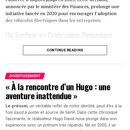
1299 euros
. Cependant, une offre promotionnelle
annoncée par le ministère des Finances, prolonge une
« early bird » sera active du
20 janvier au 23 février
initiative lancée en 2020 pour encourager l’adoption
2025
, permettant aux acheteurs intéressés d’acquérir
des véhicules électriques dans les entreprises.
cet appareil dès
999 euros
! Cette promotion inclut
Un Secteur en Croissance Dynamique
également un compteur Anker SOLIX Smart offert pour
chaque commande passée durant cette période spéciale.
Cette prolongation intervient à un moment clé, alors
CONTINUE READING
que le marché des voitures électriques continue
le Solarbank 2 AC représente une avancée significative
d’afficher une croissance remarquable. Entre 2020 et
dans le domaine du stockage énergétique domestique
2022, la progression annuelle moyenne a atteint 35%.
grâce à ses caractéristiques techniques avancées et son
En
2023
, les particuliers représentent désormais 84%
engagement envers la durabilité environnementale.
DIVERTISSEMENT
des acquisitions de véhicules électriques, contre
« À la rencontre d’un Hugo : une
seulement 68% en 2018.
aventure inattendue »
Concrètement,cette mesure permet aux sociétés
Le prénom
, un véritable reflet de notre identité, peut être à la
d’installer gratuitement des bornes de recharge pour
fois
lourd à porter
et source de
fierté
. Dans cette chronique
leurs employés sans impact fiscal. Les frais liés à
fascinante, le réalisateur Hugo David nous plonge dans son
l’électricité pour ces recharges ne seront pas pris en
expérience avec un prénom très répandu. Né en 2000, il se
compte dans le calcul des avantages en nature. De plus,