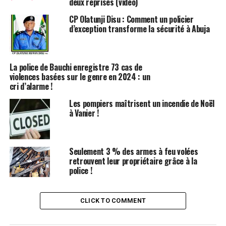
ligne.
deux reprises (vidéo)
CP Olatunji Disu : Comment un policier
Des violences ont été signalées dans plusieurs villes
d’exception transforme la sécurité à Abuja
d’Angleterre et en Irlande du Nord, bien que les cas
d’agitation aient diminué depuis la semaine dernière,
grâce à des efforts accrus pour identifier les personnes
La police de Bauchi enregistre 73 cas de
impliquées.
violences basées sur le genre en 2024 : un
cri d’alarme !
De nombreux suspects ont été rapidement incarcérés,
Les pompiers maîtrisent un incendie de Noël
certains écopant de peines de prison sévères.
à Vanier !
Le Conseil national des chefs de police a indiqué dans
son dernier rapport que 1 024 arrestations avaient été
Seulement 3 % des armes à feu volées
effectuées et que 575 personnes avaient été inculpées à
retrouvent leur propriétaire grâce à la
travers le Royaume-Uni.
police !
Parmi les personnes arrêtées, on trouve un homme de
69 ans accusé de vandalisme à Liverpool et un garçon de
CLICK TO COMMENT
11 ans à Belfast.