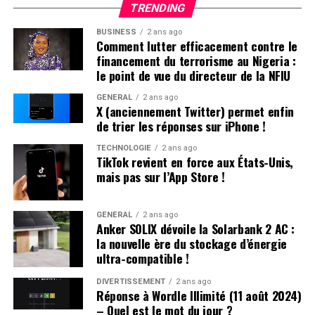
Enzo, également très en vogue à cette période. « Je
hésitantes et si cela permettra d’accélérer
TRENDING
pense que mes parents ont opté pour un prénom parmi
significativement l’électrification de leurs flottes
BUSINESS
2 ans ago
les plus répandus en France plutôt qu’en hommage à
professionnelles dans un avenir proche.
Comment lutter efficacement contre le
Victor Hugo », confie-t-il.
financement du terrorisme au Nigeria :
le point de vue du directeur de la NFIU
Une Enfance Entourée d’Autres « Hugo »
GÉNÉRAL
2 ans ago
X (anciennement Twitter) permet enfin
Dès son plus jeune âge, Hugo se retrouve entouré
de trier les réponses sur iPhone !
d’autres enfants portant le même nom. Selon les
statistiques de l’Insee,7 694 garçons ont été
TECHNOLOGIE
2 ans ago
TikTok revient en force aux États-Unis,
prénommés Hugo en 2000,faisant de ce prénom le
mais pas sur l’App Store !
quatrième plus populaire cette année-là. À l’école
primaire,il côtoie plusieurs camarades appelés Thibault
et autres prénoms similaires. Pour éviter toute
GÉNÉRAL
2 ans ago
Anker SOLIX dévoile la Solarbank 2 AC :
confusion lors des appels en classe, les enseignants
la nouvelle ère du stockage d’énergie
ajoutent souvent la première lettre du nom de famille
ultra-compatible !
après le prénom : ainsi devient-il rapidement « Hugo
D. », un surnom auquel il s’habitue sans arduousé.
DIVERTISSEMENT
2 ans ago
Réponse à Wordle Illimité (11 août 2024)
– Quel est le mot du jour ?