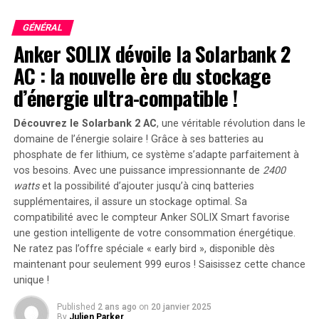
Une jeune fille de 13 ans a plaidé coupable de désordre
violent devant le tribunal de Basingstoke, après avoir
GÉNÉRAL
été filmée le 31 juillet en train de frapper et de donner
Anker SOLIX dévoile la Solarbank 2
des coups de pied à l’entrée d’un hôtel pour
AC : la nouvelle ère du stockage
demandeurs d’asile.
d’énergie ultra-compatible !
« Cet incident alarmant a sans aucun doute suscité une
Découvrez le Solarbank 2 AC
, une véritable révolution dans le
véritable peur parmi les personnes ciblées par ces
domaine de l’énergie solaire ! Grâce à ses batteries au
voyous – et il est particulièrement troublant
phosphate de fer lithium, ce système s’adapte parfaitement à
d’apprendre qu’une si jeune fille a participé à ce
vos besoins. Avec une puissance impressionnante de
2400
désordre violent », a déclaré le procureur Thomas
watts
et la possibilité d’ajouter jusqu’à cinq batteries
Power.
supplémentaires, il assure un stockage optimal. Sa
compatibilité avec le compteur Anker SOLIX Smart favorise
La dernière fois que le Royaume-Uni a connu des
une gestion intelligente de votre consommation énergétique.
émeutes généralisées remonte à 2011, lorsque la
Ne ratez pas l’offre spéciale « early bird »
, disponible dès
fusillade mortelle d’un homme noir par la police a
maintenant pour seulement 999 euros ! Saisissez cette chance
déclenché plusieurs jours de violence urbaine.
unique !
Des mesures judiciaires rapides et strictes avaient alors
Published
2 ans ago
on
20 janvier 2025
By
Julien Parker