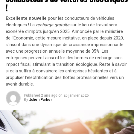
portant ainsi la puissance totale à un impressionnant
!
2400 watts
. Pour les utilisateurs nécessitant davantage
de stockage énergétique, il est possible d’intégrer
Excellente nouvelle
pour les conducteurs de véhicules
jusqu’à cinq batteries supplémentaires de 1,6
électriques ! La
recharge gratuite
sur le lieu de travail sera
kilowattheure chacune, augmentant la capacité totale à
exonérée d’impôts jusqu’en 2025. Annoncée par le ministère
de l’Économie, cette mesure incitative, en place depuis 2020,
9,6 kilowattheures
.
s’inscrit dans une dynamique de croissance impressionnante
Intégration dans un Écosystème
avec une progression annuelle moyenne de
35%
. Les
entreprises peuvent ainsi offrir des bornes de recharge sans
Intelligent
impact fiscal, stimulant la transition écologique. Reste à savoir
si cela suffira à convaincre les entreprises hésitantes et à
propulser l’électrification des flottes professionnelles vers un
Le Solarbank 2 AC s’intègre parfaitement dans un
avenir durable.
écosystème énergétique intelligent grâce à sa
compatibilité avec le compteur Anker SOLIX Smart et
Published
2 ans ago
on
20 janvier 2025
les prises intelligentes proposées par Anker. cette
By
Julien Parker
fonctionnalité permet une gestion optimisée de la
consommation électrique tout en réduisant les pertes
énergétiques inutiles. De plus, Anker SOLIX prévoit
d’étendre cette compatibilité aux dispositifs Shelly.