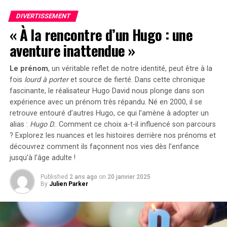
2022, la progression annuelle moyenne a atteint 35%.
grâce à ses caractéristiques techniques avancées et son
En
2023
, les particuliers représentent désormais 84%
engagement envers la durabilité environnementale.
DIVERTISSEMENT
des acquisitions de véhicules électriques, contre
« À la rencontre d’un Hugo : une
seulement 68% en 2018.
aventure inattendue »
Concrètement,cette mesure permet aux sociétés
Le prénom
, un véritable reflet de notre identité, peut être à la
d’installer gratuitement des bornes de recharge pour
fois
lourd à porter
et source de
fierté
. Dans cette chronique
leurs employés sans impact fiscal. Les frais liés à
fascinante, le réalisateur Hugo David nous plonge dans son
l’électricité pour ces recharges ne seront pas pris en
expérience avec un prénom très répandu. Né en 2000, il se
compte dans le calcul des avantages en nature. De plus,
retrouve entouré d’autres Hugo, ce qui l’amène à adopter un
un abattement de 50% sur ces avantages est maintenu
alias :
Hugo D.
. Comment ce choix a-t-il influencé son parcours
avec un plafond révisé à environ 2000 euros pour
? Explorez les nuances et les histoires derrière nos prénoms et
l’année prochaine.
découvrez comment ils façonnent nos vies dès l’enfance
jusqu’à l’âge adulte !
Accélération Vers une Mobilité Électrique
Published
2 ans ago
on
20 janvier 2025
By
Julien Parker
Cette initiative fait partie d’une stratégie globale visant
à promouvoir l’électrification du parc automobile
français. Cependant, les grandes entreprises
rencontrent encore des difficultés pour atteindre leurs