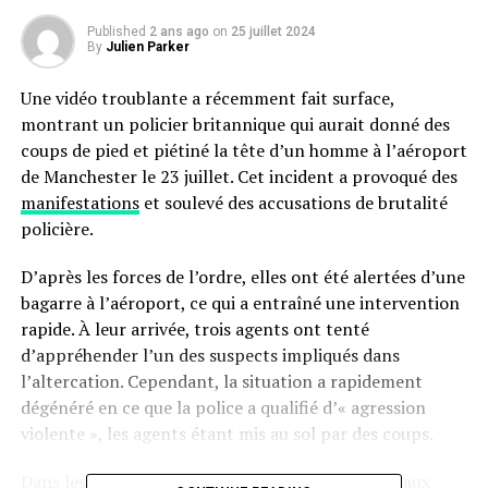
Published
2 ans ago
on
25 juillet 2024
By
Julien Parker
Une vidéo troublante a récemment fait surface,
montrant un policier britannique qui aurait donné des
coups de pied et piétiné la tête d’un homme à l’aéroport
de Manchester le 23 juillet. Cet incident a provoqué des
manifestations
et soulevé des accusations de brutalité
policière.
D’après les forces de l’ordre, elles ont été alertées d’une
bagarre à l’aéroport, ce qui a entraîné une intervention
rapide. À leur arrivée, trois agents ont tenté
d’appréhender l’un des suspects impliqués dans
l’altercation. Cependant, la situation a rapidement
dégénéré en ce que la police a qualifié d’« agression
violente », les agents étant mis au sol par des coups.
Dans les images, largement diffusées sur les réseaux