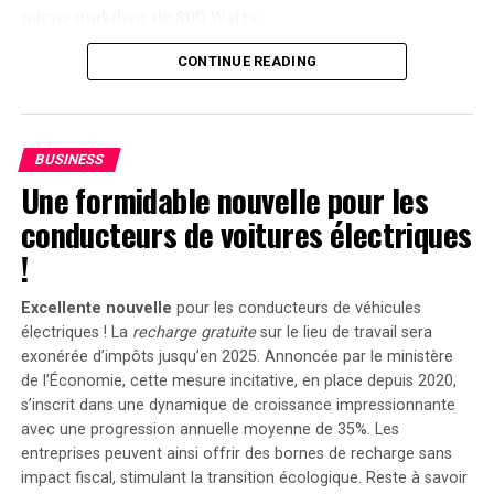
micro-onduleur de 800 Watts.
Capacité et flexibilité Énergétique
CONTINUE READING
Avec une capacité maximale d’injection dans le réseau
domestique atteignant 1200 watts,le Solarbank 2 AC
BUSINESS
peut être associé à deux régulateurs solaires MPPT. Cela
Une formidable nouvelle pour les
ouvre la possibilité d’ajouter jusqu’à 1200 watts
conducteurs de voitures électriques
supplémentaires via des panneaux solaires additionnels,
portant ainsi la puissance totale à un impressionnant
!
2400 watts
. Pour les utilisateurs nécessitant davantage
de stockage énergétique, il est possible d’intégrer
Excellente nouvelle
pour les conducteurs de véhicules
jusqu’à cinq batteries supplémentaires de 1,6
électriques ! La
recharge gratuite
sur le lieu de travail sera
kilowattheure chacune, augmentant la capacité totale à
exonérée d’impôts jusqu’en 2025. Annoncée par le ministère
de l’Économie, cette mesure incitative, en place depuis 2020,
9,6 kilowattheures
.
s’inscrit dans une dynamique de croissance impressionnante
Intégration dans un Écosystème
avec une progression annuelle moyenne de
35%
. Les
entreprises peuvent ainsi offrir des bornes de recharge sans
Intelligent
impact fiscal, stimulant la transition écologique. Reste à savoir