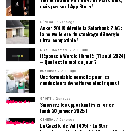
TikTok revient en force aux États-Unis,
prénommés Hugo en 2000,faisant de ce prénom le
mais pas sur l’App Store !
quatrième plus populaire cette année-là. À l’école
primaire,il côtoie plusieurs camarades appelés Thibault
et autres prénoms similaires. Pour éviter toute
GÉNÉRAL
2 ans ago
Anker SOLIX dévoile la Solarbank 2 AC :
confusion lors des appels en classe, les enseignants
la nouvelle ère du stockage d’énergie
ajoutent souvent la première lettre du nom de famille
ultra-compatible !
après le prénom : ainsi devient-il rapidement « Hugo
D. », un surnom auquel il s’habitue sans arduousé.
DIVERTISSEMENT
2 ans ago
Réponse à Wordle Illimité (11 août 2024)
– Quel est le mot du jour ?
Pensées sur l’Identité Associée au
Prénom
BUSINESS
2 ans ago
Une formidable nouvelle pour les
conducteurs de voitures électriques !
Le choix d’un prénom peut avoir un impact significatif
sur notre identité personnelle tout au long de notre
existence. Que ce soit pour se distinguer ou pour
SPORT
2 ans ago
Saisissez les opportunités en or ce
s’intégrer dans un groupe social spécifique, chaque
lundi 20 janvier 2025 !
individu développe une relation particulière avec son
propre nom.
GÉNÉRAL
2 ans ago
La Gazelle de Val (405) : La Star