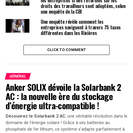
les entreprises si des réformes sur les
droits des travailleurs sont adoptées, selon
L’IOPC procédera maintenant à un examen indépendant
une enquête de la CBI
pour établir les faits entourant l’incident et évaluer si
Une enquête révèle comment les
des fautes ou des infractions criminelles ont été
entreprises naviguent à travers 75 taxes
commises. Les résultats de leur enquête seront
différentes dans les Rivières
essentiels pour traiter les allégations et garantir que
justice
soit faite.
CLICK TO COMMENT
RELATED TOPICS:
BRITANNIQUE
ENQUÊTE
POLICIER
UP NEXT
GÉNÉRAL
Une startup d’IA révolutionnaire, Runway, aurait utilisé
Anker SOLIX dévoile la Solarbank 2
des milliers de vidéos YouTube sans autorisation !
AC : la nouvelle ère du stockage
DON'T MISS
CTEK : Astuces Infaillibles pour Éviter une Batterie à
d’énergie ultra-compatible !
Plat Sous la Chaleur Estivale !
Découvrez le Solarbank 2 AC
, une véritable révolution dans le
domaine de l’énergie solaire ! Grâce à ses batteries au
phosphate de fer lithium, ce système s’adapte parfaitement à