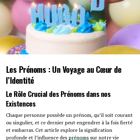
objectifs ; seulement 8% des nouveaux véhicules
immatriculés par ces entités étaient électriques en
2023. Ces incitations fiscales pourraient néanmoins
inciter davantage d’employeurs à franchir le
pas.Cependant, plusieurs défis demeurent concernant
les infrastructures nécessaires au chargement ainsi que
sur l’autonomie des véhicules et les perceptions parmi
les employés. Par ailleurs, la réduction progressive du
Les Prénoms : Un Voyage au Cœur de
bonus écologique pour les utilitaires et sa diminution
pour les particuliers pourraient freiner cet élan vers
l’Identité
une adoption plus large.
Le Rôle Crucial des Prénoms dans nos
Avenir Prometteur Pour La Mobilité
Existences
Électrique
Chaque personne possède un prénom, qu’il soit courant
Malgré ces obstacles potentiels, il existe un optimisme
ou singulier, et ce dernier peut engendrer à la fois fierté
quant au futur de la mobilité électrique dans le milieu
et embarras. Cet article explore la signification
professionnel. Les avancées technologiques continues
profonde et l’influence des
prénoms
sur notre vie