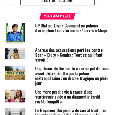
CONTINUE READING
sociaux, on peut voir un policier donner des coups de
pied à plusieurs reprises à un homme allongé au sol. La
YOU MAY LIKE
nature choquante de cet incident a suscité une
attention et une condamnation publiques
CP Olatunji Disu : Comment un policier
considérables.
d’exception transforme la sécurité à Abuja
En réaction à cet événement, l’un des agents impliqués
a été suspendu de ses fonctions en attendant une
Analyse des accusations portées contre
enquête approfondie
. L’affaire a été transmise à l’Office
Sean « Diddy » Combs : Tout ce qu’il faut
indépendant de conduite de la police (IOPC) pour
savoir !
examen et éventuelles mesures disciplinaires.
Un policier de Durban tire sur sa petite amie
avant d’être abattu par la police
Cette vidéo a déclenché des manifestations et des
métropolitaine : un drame tragique en plein
accusations de brutalité policière, avec des appels à une
jour
enquête approfondie sur les actions de l’agent.
Une mère perd la vie à cause d’une
L’incident soulève des inquiétudes quant à l’utilisation
septicémie suite à un diagnostic tardif,
appropriée de la force par les agents des forces de
révèle l’enquête
l’ordre et la nécessité de rendre des comptes dans de
Le Royaume-Uni perdra de son attrait pour
telles situations.