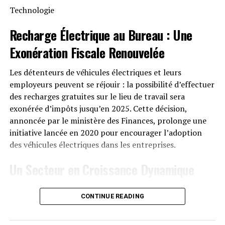
certification IP65 qui assure sa résistance face aux
Technologie
intempéries tout en étant capable de fonctionner dans
des températures variant entre -20 °C et +55 °C.
Recharge Électrique
au Bureau : Une
Exonération Fiscale
Renouvelée
Disponibilité et Offres
Promotionnelles
Les détenteurs de véhicules électriques et leurs
employeurs peuvent se réjouir : la possibilité d’effectuer
Le solarbank 2 AC est disponible sur le site officiel
des recharges gratuites sur le lieu de travail sera
d’Anker SOLIX ainsi que sur Amazon au prix standard de
exonérée d’impôts jusqu’en 2025. Cette décision,
1299 euros
. Cependant, une offre promotionnelle
annoncée par le ministère des Finances, prolonge une
« early bird » sera active du
20 janvier au 23 février
initiative lancée en 2020 pour encourager l’adoption
2025
, permettant aux acheteurs intéressés d’acquérir
des véhicules électriques dans les entreprises.
cet appareil dès
999 euros
! Cette promotion inclut
Un Secteur en Croissance Dynamique
également un compteur Anker SOLIX Smart offert pour
chaque commande passée durant cette période spéciale.
Cette prolongation intervient à un moment clé, alors
CONTINUE READING
que le marché des voitures électriques continue
le Solarbank 2 AC représente une avancée significative
d’afficher une croissance remarquable. Entre 2020 et
dans le domaine du stockage énergétique domestique