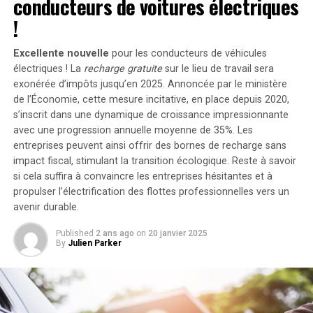
conducteurs de voitures électriques
supplémentaires via des panneaux solaires additionnels,
En fin de compte, « nous devons reformuler notre
portant ainsi la puissance totale à un impressionnant
!
discours », a-t-elle affirmé. « Oui, l’obésité est
2400 watts
. Pour les utilisateurs nécessitant davantage
importante, et oui, nous sommes ravis lorsque nos
de stockage énergétique, il est possible d’intégrer
Excellente nouvelle
pour les conducteurs de véhicules
patients perdent du poids, mais concentrons-nous
jusqu’à cinq batteries supplémentaires de 1,6
électriques ! La
recharge gratuite
sur le lieu de travail sera
également sur l’amélioration de leur santé cardio-
kilowattheure chacune, augmentant la capacité totale à
exonérée d’impôts jusqu’en 2025. Annoncée par le ministère
métabolique globale. »
de l’Économie, cette mesure incitative, en place depuis 2020,
9,6 kilowattheures
.
s’inscrit dans une dynamique de croissance impressionnante
En mettant l’accent sur cela, « les payeurs verront qu’à
Intégration dans un Écosystème
avec une progression annuelle moyenne de
35%
. Les
long terme, ces médicaments leur permettront
entreprises peuvent ainsi offrir des bornes de recharge sans
d’économiser de l’argent, et ils donneront donc à nos
Intelligent
impact fiscal, stimulant la transition écologique. Reste à savoir
patients accès à ces traitements. »
si cela suffira à convaincre les entreprises hésitantes et à
propulser l’électrification des flottes professionnelles vers un
Le Solarbank 2 AC s’intègre parfaitement dans un
Prioriser les patients souffrant
avenir durable.
écosystème énergétique intelligent grâce à sa
d’obésité de classe 3
compatibilité avec le compteur Anker SOLIX Smart et
Published
2 ans ago
on
20 janvier 2025
les prises intelligentes proposées par Anker. cette
By
Julien Parker
Neda Rasouli, MD, professeure à l’Université du
fonctionnalité permet une gestion optimisée de la
Colorado, a plaidé pour que les patients souffrant
consommation électrique tout en réduisant les pertes
d’obésité de classe 3, avec un IMC de 40 ou plus, soient
énergétiques inutiles. De plus, Anker SOLIX prévoit
prioritaires pour le traitement par GLP-1. Elle a
d’étendre cette compatibilité aux dispositifs Shelly.