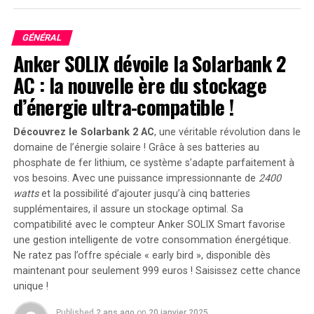
traitement par GLP-1 soient prioritaires pour une
couverture continue, en notant que « nous ne ferions
GÉNÉRAL
pas cela pour d’autres conditions comme le diabète.
Anker SOLIX dévoile la Solarbank 2
Nous ne dirions pas ‘bon travail, votre A1C est contrôlé,
AC : la nouvelle ère du stockage
maintenant vous ne pouvez plus recevoir ce
d’énergie ultra-compatible !
médicament qui vous a aidé à y parvenir.' »
Avec les pénuries de médicaments GLP-1, « il ne devrait
Découvrez le Solarbank 2 AC
, une véritable révolution dans le
pas être si difficile pour quelqu’un qui réussit avec un
domaine de l’énergie solaire ! Grâce à ses batteries au
médicament de continuer à le prendre », a déclaré Horn.
phosphate de fer lithium, ce système s’adapte parfaitement à
vos besoins. Avec une puissance impressionnante de
2400
watts
et la possibilité d’ajouter jusqu’à cinq batteries
Mettre l’accent sur les bénéfices
supplémentaires, il assure un stockage optimal. Sa
cardiovasculaires plutôt que sur
compatibilité avec le compteur Anker SOLIX Smart favorise
une gestion intelligente de votre consommation énergétique.
l’obésité
Ne ratez pas l’offre spéciale « early bird »
, disponible dès
maintenant pour seulement 999 euros ! Saisissez cette chance
Pam R. Taub, MD, professeure de médecine à l’Université
unique !
de Californie à San Diego, a plaidé pour que les patients
atteints de maladies cardiovasculaires soient
Published
2 ans ago
on
20 janvier 2025