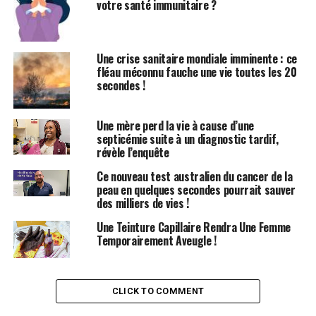
vous ne serez plus éligible à recevoir votre médicament
votre santé immunitaire ?
GLP-1 pour la perte de poids dans le cadre de votre plan
de santé employeur. »
Une crise sanitaire mondiale imminente : ce
Cette restriction est problématique, car des études
fléau méconnu fauche une vie toutes les 20
montrent que la perte de poids et les nombreux
secondes !
bénéfices cardio-métaboliques associés à ces
médicaments s’inversent rapidement après l’arrêt du
Une mère perd la vie à cause d’une
traitement. Les patients qui atteignent un IMC de 30
septicémie suite à un diagnostic tardif,
tout en prenant des GLP-1 regagnent généralement
révèle l’enquête
une partie, voire la totalité, du poids perdu.
Ce nouveau test australien du cancer de la
peau en quelques secondes pourrait sauver
Des politiques similaires de limitation de la couverture
des milliers de vies !
des GLP-1 sont mises en œuvre à travers les États-Unis,
Une Teinture Capillaire Rendra Une Femme
y compris dans des établissements comme la Mayo
Temporairement Aveugle !
Clinic, laissant les cliniciens et les patients en quête
d’alternatives, une situation frustrante et unique, a
ajouté Horn.
CLICK TO COMMENT
Elle a plaidé pour que les patients ayant réussi leur