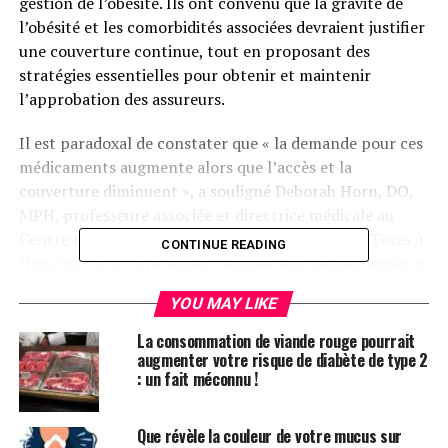
gestion de l’obésité. Ils ont convenu que la gravité de
l’obésité et les comorbidités associées devraient justifier
une couverture continue, tout en proposant des
stratégies essentielles pour obtenir et maintenir
l’approbation des assureurs.
Il est paradoxal de constater que « la demande pour ces
médicaments augmente alors que l’accès et la
couverture diminuent », a souligné Deborah Horn, DO,
MPH, professeure associée et directrice médicale au
Centre de sciences de la santé de l’Université du Texas à
CONTINUE READING
Houston, lors d’une session animée aux 84èmes sessions
scientifiques de l’Association américaine du diabète
YOU MAY LIKE
(ADA).
La consommation de viande rouge pourrait
Pour illustrer ce problème, Horn a évoqué une
augmenter votre risque de diabète de type 2
: un fait méconnu !
notification récente envoyée à certains patients de son
système de santé, leur annonçant que « dès que vous
atteignez un
indice de masse corporelle
(IMC) de 30,
Que révèle la couleur de votre mucus sur