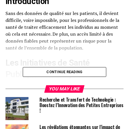
Introduction
Sans des données de qualité sur les patients, il devient
difficile, voire impossible, pour les professionnels de la
santé de traiter efficacement les individus au moment
où cela est nécessaire. De plus, un accès limité à des
données fiables peut représenter un risque pour la
santé de l’ensemble de la population.
Les Initiatives de Santé
Publique et l’Analyse des
CONTINUE READING
Données
YOU MAY LIKE
Pour que les initiatives de
santé publique
soient
Recherche et Transfert de Technologie :
efficaces, il est essentiel d’utiliser des analyses de
Boostez l’Innovation des Petites Entreprises
!
données qui permettent d’identifier les populations
nécessitant des soins et d’évaluer les traitements
fournis. Cela garantit que les soins appropriés sont
Les révélations étonnantes sur l’impact de