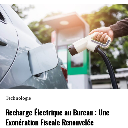
fonctionnalité permet une gestion optimisée de la
des ressources sont investies dans la phase initiale pour
consommation électrique tout en réduisant les pertes
obtenir des aperçus, il reste souvent peu de capacité
énergétiques inutiles. De plus, Anker SOLIX prévoit
pour tirer parti de ces informations en mettant en
d’étendre cette compatibilité aux dispositifs Shelly.
œuvre des changements et en mesurant les résultats.
Durabilité et Résistance aux
En tant qu’industrie, nous devons consacrer davantage
de temps, de ressources et d’attention à une approche
Intempéries
réfléchie de la santé, plutôt qu’à une approche réactive.
En permettant à des cliniciens brillants et réfléchis de
Anker SOLIX met également l’accent sur la longévité du
poser facilement des questions en utilisant la richesse
Solarbank 2 AC. Conçu pour supporter au moins
6000
des données de leur organisation, nous pouvons réaliser
cycles de charge
, cet appareil a une durée de vie
des avancées significatives pour améliorer les résultats
estimée dépassant quinze ans. Il est accompagné d’une
et réduire les dépenses au sein de la population.
garantie fabricant décennale et possède une
certification IP65 qui assure sa résistance face aux
Technologie
Obstacles Liés aux Données pour la
intempéries tout en étant capable de fonctionner dans
Mise en Œuvre des Initiatives de
des températures variant entre -20 °C et +55 °C.
Recharge Électrique
au Bureau : Une
Santé Publique
Exonération Fiscale
Renouvelée
Disponibilité et Offres