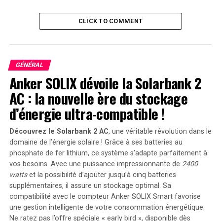
publique, ainsi que des besoins des organisations de
soins pour garantir le succès de ces initiatives.
CLICK TO COMMENT
Pourquoi les Données de Qualité
sont-elles Cruciales pour la Santé
GÉNÉRAL
Publique ?
Anker SOLIX dévoile la Solarbank 2
AC : la nouvelle ère du stockage
Les initiatives de santé publique nécessitent des
d’énergie ultra-compatible !
données détaillées sur les patients, tant au niveau
individuel qu’au niveau collectif. Ces données doivent
être structurées, précises, accessibles et mises à jour en
Découvrez le Solarbank 2 AC
, une véritable révolution dans le
domaine de l’énergie solaire ! Grâce à ses batteries au
temps réel. Cela est essentiel non seulement pour les
phosphate de fer lithium, ce système s’adapte parfaitement à
décisions concernant un patient, mais aussi pour la
vos besoins. Avec une puissance impressionnante de
2400
planification et l’évaluation d’initiatives plus larges.
watts
et la possibilité d’ajouter jusqu’à cinq batteries
supplémentaires, il assure un stockage optimal. Sa
Cependant, le système de santé américain semble
compatibilité avec le compteur Anker SOLIX Smart favorise
souvent conçu pour entraver la collecte de ces données.
une gestion intelligente de votre consommation énergétique.
De nombreux patients consultent plusieurs médecins,
Ne ratez pas l’offre spéciale « early bird »
, disponible dès