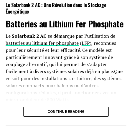
surveiller, optimiser et améliorer leurs processus de
Le Solarbank 2 AC : Une Révolution dans le Stockage
données, car aucune technologie unique ne peut
Énergétique
répondre à tous les besoins.
Batteries au Lithium Fer Phosphate
Comment les Mesures Préventives
Le
Solarbank 2 AC
se démarque par l’utilisation de
Peuvent-elles Améliorer les
batteries au lithium fer phosphate
(
LFP
), reconnues
pour leur sécurité et leur efficacité. Ce modèle est
Résultats et Réduire les Dépenses
particulièrement innovant grâce à son système de
de Santé ?
couplage alternatif, qui lui permet de s’adapter
facilement à divers systèmes solaires déjà en place.Que
Il est largement reconnu dans le secteur que la
ce soit pour des installations sur toiture, des systèmes
prévention est plus personnelle, simple et économique
solaires compacts pour balcons ou d’autres
que le traitement des conditions aiguës ou chroniques.
configurations réduites, il peut fonctionner avec un
En effet, prendre soin des individus atteints de maladies
micro-onduleur de 800 Watts.
évitables à un stade avancé peut surcharger la capacité
d’une organisation à répondre aux besoins de ceux
Capacité et flexibilité Énergétique
CONTINUE READING
souffrant de conditions inévitables.
Avec une capacité maximale d’injection dans le réseau
Bien que la prévention soit unanimement considérée