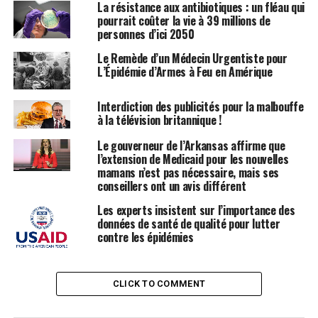
La résistance aux antibiotiques : un fléau qui
mitigation des risques iPLEDGE est conçue pour gérer ce
pourrait coûter la vie à 39 millions de
risque et minimiser l’exposition fœtale. Cependant,
personnes d’ici 2050
entre 2011 et 2017, entre 210 et 310 grossesses par an
Le Remède d’un Médecin Urgentiste pour
ont été signalées à la Food and Drug Administration des
L’Épidémie d’Armes à Feu en Amérique
États-Unis, selon une étude de 2019 publiée dans JAMA
Dermatology.
Interdiction des publicités pour la malbouffe
à la télévision britannique !
Il existe un manque de connaissances concernant la CU
Le gouverneur de l’Arkansas affirme que
parmi les dermatologues qui prescrivent l’isotretinoïne,
l’extension de Medicaid pour les nouvelles
un problème « perpétué par le programme iPLEDGE, qui
mamans n’est pas nécessaire, mais ses
est insuffisant pour guider les cliniciens ou éduquer les
conseillers ont un avis différent
patients sur l’utilisation de la CU », ont écrit Zaenglein
Les experts insistent sur l’importance des
et ses collègues dans un point de vue récemment publié
données de santé de qualité pour lutter
sur la prescription de CU pour les patients sous
contre les épidémies
isotretinoïne.
Les types de CU incluent le lévonorgestrel oral (plan B),
CLICK TO COMMENT
disponible sans ordonnance ; l’acétate d’ulipristal oral
(ella), qui nécessite une prescription ; et le dispositif