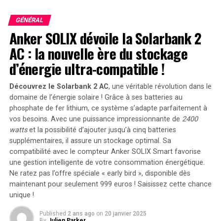
intra-utérin en cuivre/hormonal.
GÉNÉRAL
Tous les adolescents prenant de l’isotretinoïne ne
Anker SOLIX dévoile la Solarbank 2
peuvent pas être considérés comme sexuellement
AC : la nouvelle ère du stockage
abstinents. Zaenglein a cité des recherches montrant
d’énergie ultra-compatible !
que 39 % des lycéennes ont eu des relations sexuelles.
« À mon avis, ces patientes devraient se voir prescrire
Découvrez le Solarbank 2 AC
, une véritable révolution dans le
une contraception d’urgence en tant que solution de
domaine de l’énergie solaire ! Grâce à ses batteries au
secours », a-t-elle déclaré.
phosphate de fer lithium, ce système s’adapte parfaitement à
vos besoins. Avec une puissance impressionnante de
2400
Zaenglein estime qu’il existe une certaine
watts
et la possibilité d’ajouter jusqu’à cinq batteries
« mécompréhension » concernant la CU, beaucoup de
supplémentaires, il assure un stockage optimal. Sa
gens pensant qu’il s’agit d’une pilule abortive. « C’est un
compatibilité avec le compteur Anker SOLIX Smart favorise
médicament totalement différent. C’est une
une gestion intelligente de votre consommation énergétique.
contraception ; si vous êtes enceinte, cela n’affectera
Ne ratez pas l’offre spéciale « early bird »
, disponible dès
pas votre fœtus. »
maintenant pour seulement 999 euros ! Saisissez cette chance
unique !
La présidente sortante de la SPD, Sheilagh Maguiness,
Published
2 ans ago
on
20 janvier 2025
MD, professeure de dermatologie et de pédiatrie à
By
Julien Parker