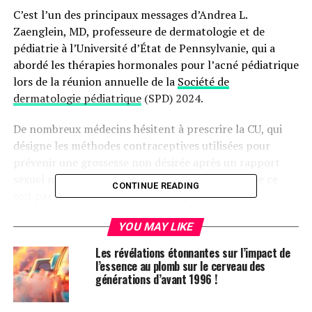
C’est l’un des principaux messages d’Andrea L.
Zaenglein, MD, professeure de dermatologie et de
pédiatrie à l’Université d’État de Pennsylvanie, qui a
abordé les thérapies hormonales pour l’acné pédiatrique
lors de la réunion annuelle de la
Société de
dermatologie pédiatrique
(SPD) 2024.
De nombreux médecins hésitent à prescrire la CU, qui
désigne les méthodes contraceptives utilisées pour
prévenir une grossesse non désirée après un rapport
sexuel non protégé ou un échec contraceptif, que ce
CONTINUE READING
soit par inconfort face à la CU ou par manque de
formation, a déclaré Zaenglein à Medscape Medical
YOU MAY LIKE
News.
Les révélations étonnantes sur l’impact de
L’isotretinoïne, un rétinoïde commercialisé sous le nom
l’essence au plomb sur le cerveau des
d’Accutane et d’autres marques, est un traitement
générations d’avant 1996 !
efficace contre l’acné, mais présente des risques de
tératogénicité graves ; la stratégie d’évaluation et de