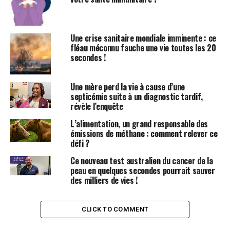
risque accru.
Les résultats ont été présentés le 31 juillet lors de la
Une crise sanitaire mondiale imminente : ce
Conférence internationale de l’Association Alzheimer
fléau méconnu fauche une vie toutes les 20
(AAIC) 2024.
secondes !
Medecine : Des recherches
Une mère perd la vie à cause d’une
incohérentes
septicémie suite à un diagnostic tardif,
révèle l’enquête
Des études antérieures ont montré une association
L’alimentation, un grand responsable des
incohérente entre la consommation de viande rouge et
émissions de méthane : comment relever ce
la santé cognitive.
défi ?
Ce nouveau test australien du cancer de la
Pour évaluer la relation entre l’alimentation et la
peau en quelques secondes pourrait sauver
démence, les chercheurs ont utilisé des données
des milliers de vies !
provenant de l’étude sur la santé des infirmières, qui a
commencé à recruter des infirmières enregistrées âgées
CLICK TO COMMENT
de 30 à 55 ans en 1976, et de l’étude de suivi des
professionnels de la santé, qui a débuté en 1986 avec