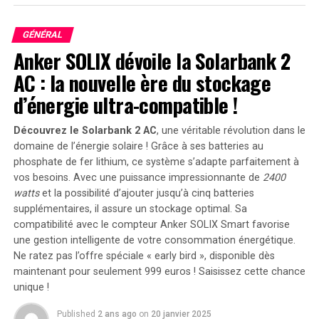
des professionnels de la santé masculins âgés de 40 à 75
ans.
GÉNÉRAL
Anker SOLIX dévoile la Solarbank 2
Ils ont évalué la consommation de viande rouge
transformée à l’aide de questionnaires de fréquence
AC : la nouvelle ère du stockage
alimentaire semi-quantitatifs validés, administrés tous
d’énergie ultra-compatible !
les 2 à 4 ans. Les participants ont été interrogés sur la
fréquence à laquelle ils consommaient une portion de
Découvrez le Solarbank 2 AC
, une véritable révolution dans le
viande rouge transformée.
domaine de l’énergie solaire ! Grâce à ses batteries au
phosphate de fer lithium, ce système s’adapte parfaitement à
Les chercheurs ont également évalué la consommation
vos besoins. Avec une puissance impressionnante de
2400
de viande rouge non transformée, y compris le bœuf, le
watts
et la possibilité d’ajouter jusqu’à cinq batteries
porc ou l’agneau, en plat principal, dans un sandwich ou
supplémentaires, il assure un stockage optimal. Sa
un hamburger, ou dans un plat mixte.
compatibilité avec le compteur Anker SOLIX Smart favorise
une gestion intelligente de votre consommation énergétique.
De plus, les chercheurs ont examiné la consommation
Ne ratez pas l’offre spéciale « early bird »
, disponible dès
maintenant pour seulement 999 euros ! Saisissez cette chance
de noix et de légumineuses des participants.
unique !
Le résultat de la démence était un point de terminaison
Published
2 ans ago
on
20 janvier 2025