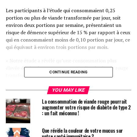
Les participants à l’étude qui consommaient 0,25
portion ou plus de viande transformée par jour, soit
environ deux portions par semaine, présentaient un
risque de démence supérieur de 15 % par rapport à ceux
qui en consommaient moins de 0,10 portion par jour, ce
qui équivaut à environ trois portions par mois.
« Notre étude a révélé qu’une consommation plus
élevée de viande rouge — en particulier de viande rouge
CONTINUE READING
transformée — était associée à un risque accru de
développer une démence, ainsi qu’à une cognition
altérée », a déclaré Yuhan Li, MHS, assistante de
YOU MAY LIKE
recherche à la Channing Division of Network Medicine,
La consommation de viande rouge pourrait
Brigham and Women’s Hospital, Boston.
augmenter votre risque de diabète de type 2
: un fait méconnu !
Cependant, l’étude a également montré que remplacer
la viande rouge transformée par des noix et des
Que révèle la couleur de votre mucus sur
légumineuses pourrait potentiellement réduire ce
votre santé immunitaire ?