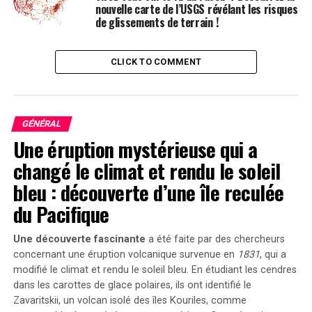
nouvelle carte de l’USGS révélant les risques
Statistiques Récentes
de glissements de terrain !
Une étude menée par des climatologues a montré que le
CLICK TO COMMENT
Groenland a perdu environ 3 000 milliards de tonnes de
glace entre 1992 et 2018. Cette perte de masse glaciaire
a entraîné une élévation du niveau de la mer d’environ
7,5 millimètres. Les projections actuelles indiquent que
GÉNÉRAL
si les tendances se poursuivent, le niveau de la mer
Une éruption mystérieuse qui a
pourrait augmenter de 1 mètre d’ici la fin du siècle,
changé le climat et rendu le soleil
mettant en péril des villes comme Miami, New York et
Venise.
bleu : découverte d’une île reculée
du Pacifique
Conclusion
Une découverte fascinante
a été faite par des chercheurs
La surveillance des lacs glaciaires en Groenland est
concernant une éruption volcanique survenue en
1831
, qui a
essentielle pour comprendre les impacts du
modifié le climat et rendu le soleil bleu. En étudiant les cendres
changement climatique sur le niveau de la mer. Les
dans les carottes de glace polaires, ils ont identifié le
données satellites fournissent des informations
Zavaritskii
, un volcan isolé des îles Kouriles, comme