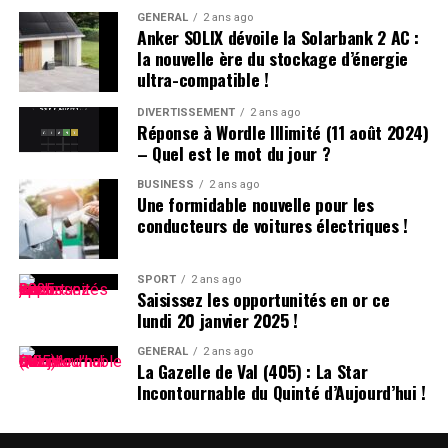
climat. »
d’identifier une bonne affaire. Heureusement, notre
GÉNÉRAL
2 ans ago
Anker SOLIX dévoile la Solarbank 2 AC :
équipe d’experts apple scrute Internet tout au long de
la nouvelle ère du stockage d’énergie
l’année pour dénicher les meilleures offres sur le
ultra-compatible !
MacBook pro ainsi que sur le MacBook Air qui présente
également plusieurs similitudes avec son homologue
DIVERTISSEMENT
2 ans ago
Réponse à Wordle Illimité (11 août 2024)
pro.
– Quel est le mot du jour ?
Comparaison des Prix Actuels
BUSINESS
2 ans ago
Une formidable nouvelle pour les
conducteurs de voitures électriques !
Vous trouverez ci-dessous des tableaux comparatifs
affichant les meilleurs prix actuels pour chaque modèle
standard du MacBook Pro (y compris ceux mis en vente
SPORT
2 ans ago
Saisissez les opportunités en or ce
depuis le 8 novembre). Des offres sont également
lundi 20 janvier 2025 !
disponibles pour certains modèles désormais
discontinués tant qu’ils restent en stock chez divers
GÉNÉRAL
2 ans ago
La Gazelle de Val (405) : La Star
détaillants.
Incontournable du Quinté d’Aujourd’hui !
Aperçu des Meilleures Offres Actuelles