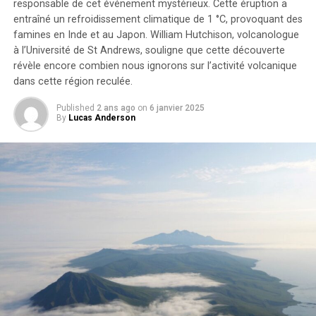
précieuses qui peuvent aider à anticiper et à atténuer
responsable de cet événement mystérieux. Cette éruption a
les effets de l’élévation du niveau de la mer. Il est crucial
entraîné un refroidissement climatique de 1 °C, provoquant des
d’agir rapidement pour réduire les émissions de gaz à
famines en Inde et au Japon. William Hutchison, volcanologue
à l’Université de St Andrews, souligne que cette découverte
effet de serre et protéger les communautés vulnérables
révèle encore combien nous ignorons sur l’activité volcanique
à travers le monde.
dans cette région reculée.
Comprendre l’impact des
Published
2 ans ago
on
6 janvier 2025
By
Lucas Anderson
réseaux sociaux sur la
communication moderne
L’évolution des interactions sociales
Les réseaux sociaux ont profondément transformé la
manière dont les individus interagissent. En 2023,
environ 4,9 milliards de personnes dans le monde
utilisent des plateformes sociales, représentant une
augmentation significative par rapport aux années
précédentes. Cette évolution a permis de créer des