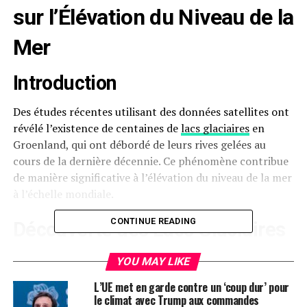
sur l’Élévation du Niveau de la
Mer
Introduction
Des études récentes utilisant des données satellites ont
révélé l’existence de centaines de
lacs glaciaires
en
Groenland, qui ont débordé de leurs rives gelées au
cours de la dernière décennie. Ce phénomène contribue
de manière significative à l’élévation du niveau de la mer
à l’échelle mondiale.
CONTINUE READING
Découverte des Lacs Glaciaires
Les chercheurs ont identifié un nombre croissant de lacs
YOU MAY LIKE
glaciaires, dont beaucoup n’étaient pas connus
L’UE met en garde contre un ‘coup dur’ pour
auparavant. Ces lacs, formés par la fonte des glaciers,
le climat avec Trump aux commandes