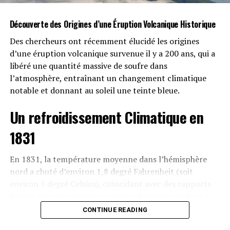
connexions instantanées, mais elle a également soulevé
des questions sur la qualité des interactions.
Découverte des Origines d’une Éruption Volcanique Historique
Des chercheurs ont récemment élucidé les origines
Les avantages des réseaux sociaux
d’une éruption volcanique survenue il y a 200 ans, qui a
Les plateformes comme Facebook, Twitter et Instagram
libéré une quantité massive de soufre dans
offrent des opportunités sans précédent pour se
l’atmosphère, entraînant un changement climatique
connecter avec des amis, des familles et même des
notable et donnant au soleil une teinte bleue.
inconnus partageant des intérêts communs. Par
Un refroidissement Climatique en
exemple, des groupes de soutien en ligne permettent
aux personnes de partager leurs expériences et de
1831
trouver du réconfort, ce qui était plus difficile à réaliser
auparavant. De plus, les entreprises utilisent ces outils
En 1831, la température moyenne dans l’hémisphère
pour interagir directement avec leurs clients, recueillir
nord a chuté d’environ 1,8 degré Fahrenheit (soit
des avis et améliorer leurs services.
environ 1 degré Celsius), coïncidant avec des rapports
faisant état de conditions météorologiques sombres et
Les défis de la communication
de variations colourées du soleil. Bien que les
CONTINUE READING
numérique
scientifiques aient établi qu’une éruption volcanique