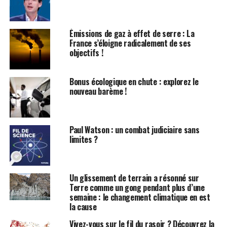
jouent un rôle crucial dans le cycle de l’eau et
l’écosystème local. En effet, la fonte des glaciers est
accélérée par le
réchauffement climatique
, ce qui
Émissions de gaz à effet de serre : La
entraîne une augmentation du volume d’eau dans ces
France s’éloigne radicalement de ses
lacs.
objectifs !
Conséquences de l’Inondation
Bonus écologique en chute : explorez le
nouveau barème !
des Rives
Lorsque ces lacs débordent, ils provoquent des
inondations
qui peuvent avoir des effets dévastateurs
Paul Watson : un combat judiciaire sans
limites ?
sur l’environnement. Les eaux de fonte peuvent éroder
les rives, déstabiliser les glaciers et augmenter le risque
de glissements de terrain. Selon les dernières
Un glissement de terrain a résonné sur
estimations, la contribution des lacs glaciaires à
Terre comme un gong pendant plus d’une
l’élévation du niveau de la mer pourrait atteindre
semaine : le changement climatique en est
plusieurs centimètres d’ici 2050, affectant ainsi des
la cause
millions de personnes vivant dans les zones côtières.
Vivez-vous sur le fil du rasoir ? Découvrez la