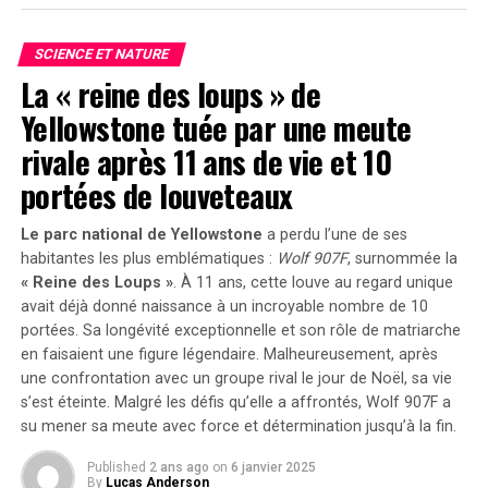
majeure était à l’origine de ce phénomène étrange, le
Malgré ces avantages, la communication sur les réseaux
volcan
responsable demeurait inconnu jusqu’à présent.
sociaux présente des inconvénients notables. La
SCIENCE ET NATURE
superficialité des interactions peut mener à des
Pistes Découvertes dans les Cœurs
La « reine des loups » de
malentendus et à des conflits. Une étude récente a
Yellowstone tuée par une meute
Glaciaires
révélé que 60 % des utilisateurs estiment que les
rivale après 11 ans de vie et 10
discussions en ligne sont souvent mal interprétées. De
plus, la dépendance aux réseaux sociaux peut nuire aux
Afin d’identifier la source de cette éruption, les
portées de louveteaux
relations en face à face, car les individus passent moins
chercheurs ont analysé des cendres retrouvées dans des
de temps à interagir directement.
carottes glaciaires polaires. Leur étude a révélé que
Le parc national de Yellowstone
a perdu l’une de ses
l’éruption provenait du volcan Zavaritskii situé sur l’île
habitantes les plus emblématiques :
Wolf 907F
, surnommée la
L’impact sur la santé mentale
isolée de Simushir,qui fait partie des îles Kouriles
« Reine des Loups »
. À 11 ans, cette louve au regard unique
contestées entre la Russie et le Japon. Pendant la guerre
avait déjà donné naissance à un incroyable nombre de
10
L’utilisation excessive des réseaux sociaux a également
portées
. Sa longévité exceptionnelle et son rôle de matriarche
froide, l’Union soviétique avait utilisé un cratère
des répercussions sur la santé mentale. Des recherches
en faisaient une figure légendaire. Malheureusement, après
volcanique inondé sur Simushir comme base secrète
montrent que les utilisateurs qui passent plus de trois
une confrontation avec un groupe rival le jour de Noël, sa vie
pour sous-marins nucléaires.
s’est éteinte. Malgré les défis qu’elle a affrontés, Wolf 907F a
heures par jour sur ces plateformes sont plus
su mener sa meute avec force et détermination jusqu’à la fin.
susceptibles de ressentir des symptômes d’anxiété et de
Les résultats publiés le 30 décembre 2024 dans la revue
dépression. Les comparaisons sociales, souvent
PNAS
, soulignent combien il reste encore à découvrir
Published
2 ans ago
on
6 janvier 2025
exacerbées par des publications soigneusement
By
Lucas Anderson
concernant l’activité volcanique sur ces îles.