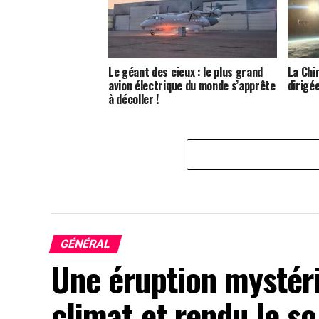
Le géant des cieux : le plus grand
La Chi
avion électrique du monde s’apprête
dirigée
à décoller !
GÉNÉRAL
Une éruption mystéri
climat et rendu le so