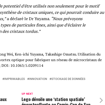
le potentiel d’être utilisés non seulement pour le motif
a synthèse de cristaux uniques, ce qui pourrait conduire au
x,”
a déclaré le Dr Yuyama.
“Nous prévoyons
types de particules fines, ainsi que d’éclairer le
 des cristaux tordus.”
ong Wei, Ken-ichi Yuyama, Takashige Omatsu. Utilisation du
 vortex optique pour fabriquer un réseau de microcristaux de
2; DOI: 10.1063/5.0209114
IMPRIMABLES
INNOVATION
STOCKAGE DE DONNÉES
UP NEXT
 aux
Lego dévoile une ‘station spatiale’
époustouflante au Comic-Con de San