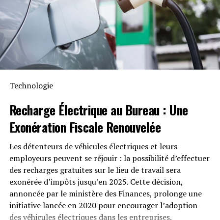
Intempéries
Anker SOLIX met également l’accent sur la longévité du
Solarbank 2 AC. Conçu pour supporter au moins
6000
cycles de charge
, cet appareil a une durée de vie
estimée dépassant quinze ans. Il est accompagné d’une
garantie fabricant décennale et possède une
certification IP65 qui assure sa résistance face aux
Technologie
intempéries tout en étant capable de fonctionner dans
des températures variant entre -20 °C et +55 °C.
Recharge Électrique
au Bureau : Une
Exonération Fiscale
Renouvelée
Disponibilité et Offres
Promotionnelles
Les détenteurs de véhicules électriques et leurs
employeurs peuvent se réjouir : la possibilité d’effectuer
Le solarbank 2 AC est disponible sur le site officiel
des recharges gratuites sur le lieu de travail sera
d’Anker SOLIX ainsi que sur Amazon au prix standard de
exonérée d’impôts jusqu’en 2025. Cette décision,
1299 euros
. Cependant, une offre promotionnelle
annoncée par le ministère des Finances, prolonge une
« early bird » sera active du
20 janvier au 23 février
initiative lancée en 2020 pour encourager l’adoption
2025
, permettant aux acheteurs intéressés d’acquérir
des véhicules électriques dans les entreprises.