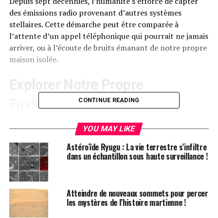
Depuis sept décennies, l’humanité s’efforce de capter
des émissions radio provenant d’autres systèmes
stellaires. Cette démarche peut être comparée à
l’attente d’un appel téléphonique qui pourrait ne jamais
arriver, ou à l’écoute de bruits émanant de notre propre
maison isolée.
Explorer Notre Propre
Environnement
CONTINUE READING
Avi Loeb propose une approche différente : au lieu de
YOU MAY LIKE
scruter l’univers lointain, il suggère d’examiner notre
Astéroïde Ryugu : La vie terrestre s’infiltre
propre environnement. Par exemple, si nous
dans un échantillon sous haute surveillance !
découvrons une balle de tennis qui ne nous appartient
pas, cela pourrait indiquer que des voisins existent et
qu’ils jouent au tennis.
Atteindre de nouveaux sommets pour percer
les mystères de l’histoire martienne !
La Recherche d’Objets