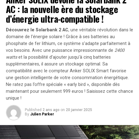
Les personnes isolées se demandent souvent où se
AC : la nouvelle ère du stockage
trouvent les autres. Pour établir des connexions, elles
d’énergie ultra-compatible !
doivent s’inscrire sur des sites de rencontre ou
simplement sortir de chez elles pour rencontrer
Découvrez le Solarbank 2 AC
, une véritable révolution dans le
d’autres personnes.
domaine de l’énergie solaire ! Grâce à ses batteries au
phosphate de fer lithium, ce système s’adapte parfaitement à
La Nécessité de Preuves
vos besoins. Avec une puissance impressionnante de
2400
watts
et la possibilité d’ajouter jusqu’à cinq batteries
Solides
supplémentaires, il assure un stockage optimal. Sa
compatibilité avec le compteur Anker SOLIX Smart favorise
Des affirmations extraordinaires nécessitent des
une gestion intelligente de votre consommation énergétique.
preuves tout aussi extraordinaires. Pour cela, un
Ne ratez pas l’offre spéciale « early bird »
, disponible dès
financement adéquat est essentiel.
maintenant pour seulement 999 euros ! Saisissez cette chance
unique !
Une Expédition Financée par
Published
2 ans ago
on
20 janvier 2025
By
Julien Parker
Loeb
Avi Loeb a financé une expédition dans le Pacifique pour
localiser, collecter et analyser des fragments d’une