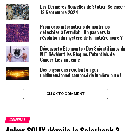
Interstellaires
Les Dernières Nouvelles de Station Science :
13 Septembre 2024
Loeb se concentre sur la recherche d’objets dont
l’origine est clairement extérieure à notre système
Premières interactions de neutrinos
détectées à Fermilab : Un pas vers la
solaire. Ces objets sont identifiables grâce à leur vitesse
résolution du mystère de la matière noire ?
et leur trajectoire, qui témoignent de leur provenance
interstellaire.
Découverte Étonnante : Des Scientifiques du
MIT Révèlent les Risques Potentiels de
Cancer Liés au Jeûne
La Question d’Enrico Fermi
Des physiciens révèlent un gaz
Enrico Fermi a posé une question célèbre : « Où est tout
unidimensionnel composé de lumière pure !
le monde ? » Cette interrogation sur l’absence
d’extraterrestres n’a pas suscité un grand nombre
d’initiatives pour explorer cette énigme.
CLICK TO COMMENT
La Solitude et la Recherche de
Connexion
GÉNÉRAL
Anker SOLIX dévoile la Solarbank 2