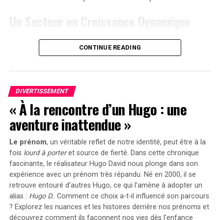
cet appareil dès
999 euros
! Cette promotion inclut
Un Secteur en Croissance Dynamique
également un compteur Anker SOLIX Smart offert pour
chaque commande passée durant cette période spéciale.
Cette prolongation intervient à un moment clé, alors
CONTINUE READING
que le marché des voitures électriques continue
le Solarbank 2 AC représente une avancée significative
d’afficher une croissance remarquable. Entre 2020 et
dans le domaine du stockage énergétique domestique
2022, la progression annuelle moyenne a atteint 35%.
grâce à ses caractéristiques techniques avancées et son
En
2023
, les particuliers représentent désormais 84%
engagement envers la durabilité environnementale.
DIVERTISSEMENT
des acquisitions de véhicules électriques, contre
« À la rencontre d’un Hugo : une
seulement 68% en 2018.
aventure inattendue »
Concrètement,cette mesure permet aux sociétés
Le prénom
, un véritable reflet de notre identité, peut être à la
d’installer gratuitement des bornes de recharge pour
fois
lourd à porter
et source de
fierté
. Dans cette chronique
leurs employés sans impact fiscal. Les frais liés à
fascinante, le réalisateur Hugo David nous plonge dans son
l’électricité pour ces recharges ne seront pas pris en
expérience avec un prénom très répandu. Né en 2000, il se
compte dans le calcul des avantages en nature. De plus,
retrouve entouré d’autres Hugo, ce qui l’amène à adopter un
un abattement de 50% sur ces avantages est maintenu
alias :
Hugo D.
. Comment ce choix a-t-il influencé son parcours
avec un plafond révisé à environ 2000 euros pour
? Explorez les nuances et les histoires derrière nos prénoms et
l’année prochaine.
découvrez comment ils façonnent nos vies dès l’enfance