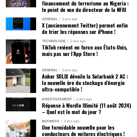
financement du terrorisme au Nigeria :
le point de vue du directeur de la NFIU
Une Enfance Entourée d’Autres « Hugo »
GÉNÉRAL
2 ans ago
X (anciennement Twitter) permet enfin
Dès son plus jeune âge, Hugo se retrouve entouré
de trier les réponses sur iPhone !
d’autres enfants portant le même nom. Selon les
statistiques de l’Insee,7 694 garçons ont été
TECHNOLOGIE
2 ans ago
TikTok revient en force aux États-Unis,
prénommés Hugo en 2000,faisant de ce prénom le
mais pas sur l’App Store !
quatrième plus populaire cette année-là. À l’école
primaire,il côtoie plusieurs camarades appelés Thibault
et autres prénoms similaires. Pour éviter toute
GÉNÉRAL
2 ans ago
Anker SOLIX dévoile la Solarbank 2 AC :
confusion lors des appels en classe, les enseignants
la nouvelle ère du stockage d’énergie
ajoutent souvent la première lettre du nom de famille
ultra-compatible !
après le prénom : ainsi devient-il rapidement « Hugo
D. », un surnom auquel il s’habitue sans arduousé.
DIVERTISSEMENT
2 ans ago
Réponse à Wordle Illimité (11 août 2024)
– Quel est le mot du jour ?
Pensées sur l’Identité Associée au
Prénom
BUSINESS
2 ans ago
Une formidable nouvelle pour les
conducteurs de voitures électriques !
Le choix d’un prénom peut avoir un impact significatif