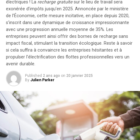
jusqu’à cinq batteries supplémentaires de 1,6
électriques ! La
recharge gratuite
sur le lieu de travail sera
kilowattheure chacune, augmentant la capacité totale à
exonérée d’impôts jusqu’en 2025. Annoncée par le ministère
de l’Économie, cette mesure incitative, en place depuis 2020,
9,6 kilowattheures
.
s’inscrit dans une dynamique de croissance impressionnante
Intégration dans un Écosystème
avec une progression annuelle moyenne de
35%
. Les
entreprises peuvent ainsi offrir des bornes de recharge sans
Intelligent
impact fiscal, stimulant la transition écologique. Reste à savoir
si cela suffira à convaincre les entreprises hésitantes et à
propulser l’électrification des flottes professionnelles vers un
Le Solarbank 2 AC s’intègre parfaitement dans un
avenir durable.
écosystème énergétique intelligent grâce à sa
compatibilité avec le compteur Anker SOLIX Smart et
Published
2 ans ago
on
20 janvier 2025
les prises intelligentes proposées par Anker. cette
By
Julien Parker
fonctionnalité permet une gestion optimisée de la
consommation électrique tout en réduisant les pertes
énergétiques inutiles. De plus, Anker SOLIX prévoit
d’étendre cette compatibilité aux dispositifs Shelly.
Durabilité et Résistance aux