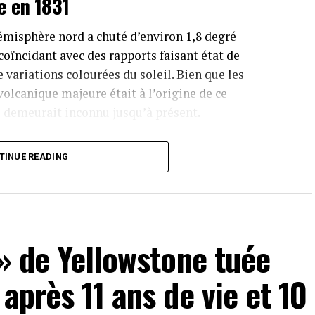
e en 1831
émisphère nord a chuté d’environ 1,8 degré
coïncidant avec des rapports faisant état de
variations colourées du soleil. Bien que les
volcanique majeure était à l’origine de ce
 demeurait inconnu jusqu’à présent.
Cœurs Glaciaires
TINUE READING
on, les chercheurs ont analysé des cendres
aires. Leur étude a révélé que l’éruption provenait
 de Simushir,qui fait partie des îles Kouriles
dant la guerre froide, l’Union soviétique avait
 » de Yellowstone tuée
 Simushir comme base secrète pour sous-marins
après 11 ans de vie et 10
dans la revue
PNAS
, soulignent combien il reste