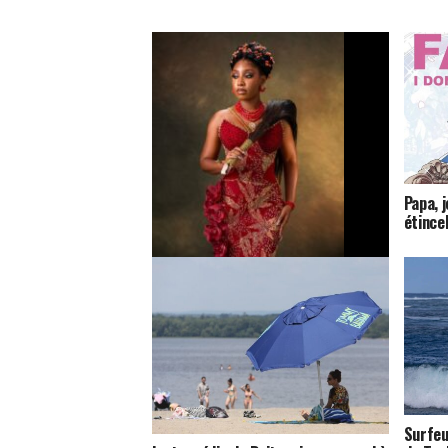
Papa, 
étince
Ce Look Beauté Évoquera l’Élégance
Culturelle de Votre Trad Igbo
Surfeu