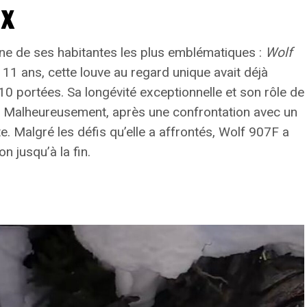
ux
lcanique sur ces îles.
cumenté
une de ses habitantes les plus emblématiques :
Wolf
À 11 ans, cette louve au regard unique avait déjà
ent récente, nous n’avions aucune idée que ce
10 portées
. Sa longévité exceptionnelle et son rôle de
 dramatique] », a déclaré William Hutchison, auteur
e. Malheureusement, après une confrontation avec un
t Andrews. « C’était complètement hors radar. »
nte. Malgré les défis qu’elle a affrontés, Wolf 907F a
d’éruptions volcaniques au XIXe siècle liées à la
 jusqu’à la fin.
étendait approximativement entre 1800 et 1850. Ce
iode glaciaire — celle-ci ayant pris fin il y a
 néanmoins le moment le plus froid enregistré au
gnages écrits directs relatant cette éruption en
des îles Kouriles souvent enveloppées par un épais