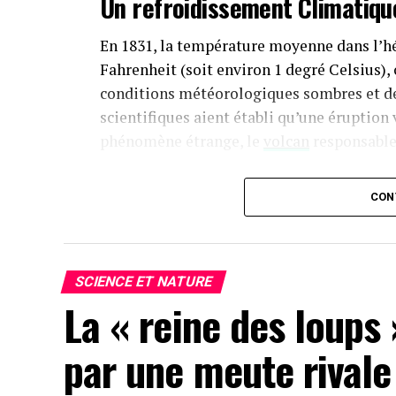
Un refroidissement Climatiqu
En 1831, la température moyenne dans l’h
Fahrenheit (soit environ 1 degré Celsius), 
conditions météorologiques sombres et de 
scientifiques aient établi qu’une éruption 
phénomène étrange, le
volcan
responsable
Pistes Découvertes dans les 
CON
Afin d’identifier la source de cette érupti
retrouvées dans des carottes glaciaires pol
du volcan Zavaritskii situé sur l’île isolée
SCIENCE ET NATURE
contestées entre la Russie et le Japon. Pen
La « reine des loups
utilisé un cratère volcanique inondé sur
nucléaires.
par une meute rivale 
Les résultats publiés le 30 décembre 2024 