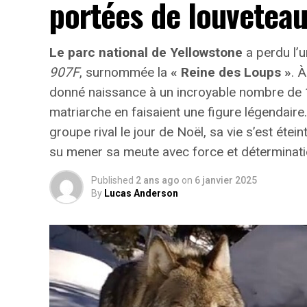
portées de louvetea
encore à découvrir concernant l’activité vo
L’impact Météorologique Do
Le parc national de Yellowstone
a perdu l’
907F
, surnommée la
« Reine des Loups »
. 
« Bien que 1831 soit une période relativem
donné naissance à un incroyable nombre de
volcan était à l’origine [de cette éruption
matriarche en faisaient une figure légendair
principal et volcanologue à l’Université S
groupe rival le jour de Noël, sa vie s’est étei
L’éruption de 1831 fait partie d’une série 
su mener sa meute avec force et détermination
phase finale du
Petit Âge Glaciaire
, qui s’
Published
2 ans ago
on
6 janvier 2025
phénomène n’était pas véritablement une pér
By
Lucas Anderson
environ dix mille ans — mais représentait
cours des cinq derniers siècles.
Météo Dévastatrice en Europe
D’après Hutchison,il n’existe pas de témoi
raison du caractère éloigné et peu habité 