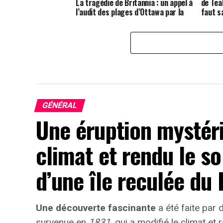
de Teah
La tragédie de Britannia : un appel à
faut s
l’audit des plages d’Ottawa par la
2024 !
Société de sauvetage
GÉNÉRAL
Une éruption mystéri
climat et rendu le so
d’une île reculée du 
Une découverte fascinante
a été faite par
survenue en
1831
, qui a modifié le climat et