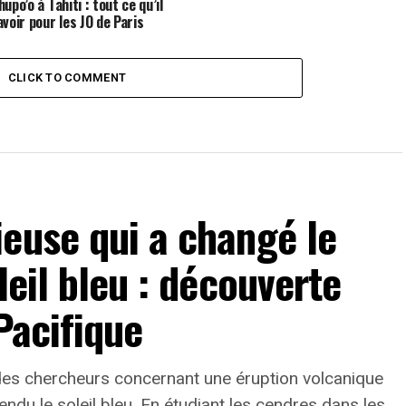
upo’o à Tahiti : tout ce qu’il
avoir pour les JO de Paris
CLICK TO COMMENT
euse qui a changé le
leil bleu : découverte
Pacifique
 des chercheurs concernant une éruption volcanique
 rendu le soleil bleu. En étudiant les cendres dans les