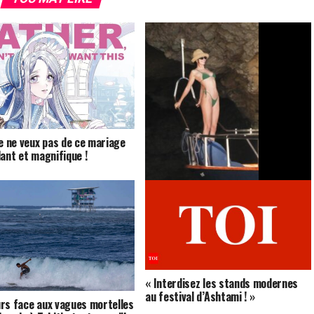
je ne veux pas de ce mariage
lant et magnifique !
Kendall Jenner éblouit en maillot de
bain minimaliste sur les plages
d’Ibiza !
« Interdisez les stands modernes
au festival d’Ashtami ! »
rs face aux vagues mortelles