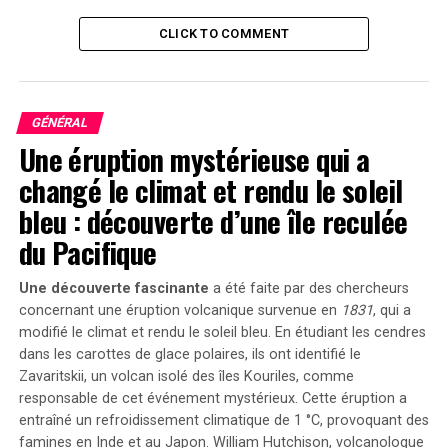
CLICK TO COMMENT
Un Processus de Captage du Carbone
Une fois le béton coulé, l’oxyde de calcium qu’il contient
capte le dioxyde de carbone de l’air et se transforme en
GÉNÉRAL
calcite, un processus connu sous le nom de
Une éruption mystérieuse qui a
carbonatation, qui agit comme un système de captage
du carbone. Rouzbeh Savary, président de C-Crete,
changé le climat et rendu le soleil
souligne que ce nouveau produit présente une
bleu : découverte d’une île reculée
empreinte carbone 100 % inférieure à celle du ciment
du Pacifique
Portland.
Une découverte fascinante
a été faite par des chercheurs
Fondée en 2010 avec une subvention de 100 000 dollars
concernant une éruption volcanique survenue en
1831
, qui a
du Massachusetts Institute of Technology, l’entreprise a
modifié le climat et rendu le soleil bleu. En étudiant les cendres
consacré plus d’une décennie à la recherche et au
dans les carottes de glace polaires, ils ont identifié le
développement, obtenant huit brevets et des millions
Zavaritskii
, un volcan isolé des îles Kouriles, comme
de dollars en subventions gouvernementales.
responsable de cet événement mystérieux. Cette éruption a
entraîné un refroidissement climatique de 1 °C, provoquant des
Des Progrès Concrets et des Défis à Surmonter
famines en Inde et au Japon. William Hutchison, volcanologue