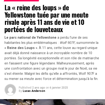
Secteur
Pistes Découvertes dans les Cœurs
La « reine des loups » de
En termes de performance, C-Crete affirme que son
Yellowstone tuée par une meute
Glaciaires
béton est compétitif. Des tests tiers ont montré que la
rivale après 11 ans de vie et 10
résistance à la compression du béton C-Crete atteint 5
Afin d’identifier la source de cette éruption, les
portées de louveteaux
500 kg par centimètre carré 28 jours après le coulage,
chercheurs ont analysé des cendres retrouvées dans des
tandis que le béton conventionnel se situe entre 2 800
carottes glaciaires polaires. Leur étude a révélé que
Le parc national de Yellowstone
a perdu l’une de ses
et 3 800 kg par centimètre carré.
l’éruption provenait du volcan Zavaritskii situé sur l’île
habitantes les plus emblématiques :
Wolf 907F
, surnommée la
isolée de Simushir,qui fait partie des îles Kouriles
« Reine des Loups »
. À 11 ans, cette louve au regard unique
Cependant, convaincre davantage de clients dans
contestées entre la Russie et le Japon. Pendant la guerre
avait déjà donné naissance à un incroyable nombre de
10
l’industrie de la construction de tester le béton C-Crete
portées
. Sa longévité exceptionnelle et son rôle de matriarche
froide, l’Union soviétique avait utilisé un cratère
pourrait s’avérer difficile. Jeffrey Bullard, professeur
en faisaient une figure légendaire. Malheureusement, après
volcanique inondé sur Simushir comme base secrète
d’ingénierie civile à l’Université Texas A&M, souligne
une confrontation avec un groupe rival le jour de Noël, sa vie
pour sous-marins nucléaires.
que le secteur de la construction est souvent
s’est éteinte. Malgré les défis qu’elle a affrontés, Wolf 907F a
conservateur et méfiant face aux nouvelles approches,
su mener sa meute avec force et détermination jusqu’à la fin.
Les résultats publiés le 30 décembre 2024 dans la revue
en raison des risques associés à la sécurité des
PNAS
, soulignent combien il reste encore à découvrir
Published
2 ans ago
on
6 janvier 2025
bâtiments.
By
Lucas Anderson
concernant l’activité volcanique sur ces îles.
Une Réponse à un Problème Climatique Pressant
L’impact Météorologique