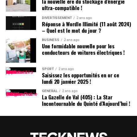
la nouvelle ère du stockage d’énergie
l’année pour dénicher les meilleures offres sur le
ultra-compatible !
MacBook pro ainsi que sur le MacBook Air qui présente
également plusieurs similitudes avec son homologue
DIVERTISSEMENT
2 ans ago
Réponse à Wordle Illimité (11 août 2024)
pro.
– Quel est le mot du jour ?
Comparaison des Prix Actuels
BUSINESS
2 ans ago
Une formidable nouvelle pour les
conducteurs de voitures électriques !
Vous trouverez ci-dessous des tableaux comparatifs
affichant les meilleurs prix actuels pour chaque modèle
standard du MacBook Pro (y compris ceux mis en vente
SPORT
2 ans ago
Saisissez les opportunités en or ce
depuis le 8 novembre). Des offres sont également
lundi 20 janvier 2025 !
disponibles pour certains modèles désormais
discontinués tant qu’ils restent en stock chez divers
GÉNÉRAL
2 ans ago
La Gazelle de Val (405) : La Star
détaillants.
Incontournable du Quinté d’Aujourd’hui !
Aperçu des Meilleures Offres Actuelles
M4 – MacBook Pro 14 pouces :