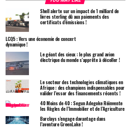
YOU MAY LIKE
Les Secrets de la Fabrication de C-Crete
Shell alerte sur un impact de 1 milliard de
livres sterling dû aux paiements des
L’innovation de C-Crete repose sur deux aspects
certificats d’émissions !
principaux. Tout d’abord, les ingrédients utilisés. La
fabrication du ciment Portland traditionnel, l’élément
LCQ5 : Vers une économie de concert
principal du béton, nécessite de décomposer le calcaire
dynamique !
en oxyde de calcium, un processus qui émet du dioxyde
de carbone. En revanche, C-Crete utilise des roches
Le géant des cieux : le plus grand avion
électrique du monde s’apprête à décoller !
abondantes et naturellement présentes, comme la
zéolite, dont le traitement ne génère pas de CO2.
Le second aspect concerne la température de
Le secteur des technologies climatiques en
Afrique : des champions indispensables pour
production. C-Crete parvient à fabriquer son substitut
valider l’essor des financements récents !
de ciment à température ambiante, contrairement aux
méthodes traditionnelles qui nécessitent des fours
40 Moins de 40 : Segun Adegoke Réinvente
les Règles de l’Immobilier et de l’Agriculture
atteignant 1 400 degrés Celsius, un processus
énergivore. Au lieu de cela, C-Crete utilise un broyage
Barclays s’engage davantage dans
industriel pour réduire les ingrédients rocheux en une
l’aventure GreenLake !
fine poussière avant le mélange final.