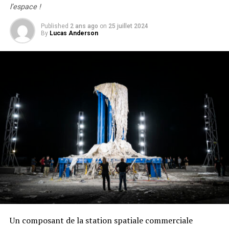
l’espace !
Published
2 ans ago
on
25 juillet 2024
By
Lucas Anderson
Un composant de la station spatiale commerciale