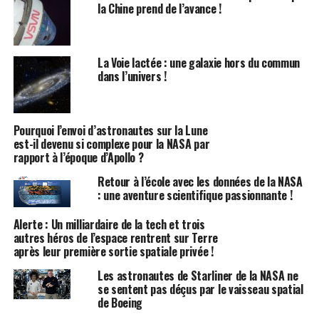
la Chine prend de l’avance !
Les équipes de la NASA, Sierra Space et ILC Dover
réalisent un test de pression ultime à grande échelle sur la
structure de l’habitat LIFE de Sierra Space, en utilisant les
La Voie lactée : une galaxie hors du commun
installations de test du Centre spatial Marshall de la NASA
dans l’univers !
à
Huntsville
,
Alabama
. Crédits vidéo : Sierra Space
Ce jalon fait partie d’un accord de la NASA, signé avec
Blue Origin en 2021. Orbital Reef comprend des
Pourquoi l’envoi d’astronautes sur la Lune
éléments fournis par Sierra Space, notamment la
est-il devenu si complexe pour la NASA par
rapport à l’époque d’Apollo ?
structure de l’habitat LIFE (Large Integrated Flexible
Environment).
Retour à l’école avec les données de la NASA
: une aventure scientifique passionnante !
Les équipes ont effectué le test de pression sur la
structure de l’habitat LIFE de Sierra Space en utilisant
Alerte : Un milliardaire de la tech et trois
autres héros de l’espace rentrent sur Terre
les installations de test du Centre spatial Marshall de la
après leur première sortie spatiale privée !
NASA à Huntsville, Alabama. Cet habitat gonflable est
fabriqué à partir de matériaux textiles et de sangles de
Les astronautes de Starliner de la NASA ne
se sentent pas déçus par le vaisseau spatial
haute résistance, formant une structure solide une fois
de Boeing
pressurisée. Les multiples couches de matériaux souples