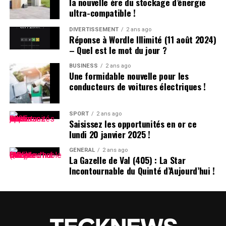
la nouvelle ère du stockage d’énergie
l’année pour dénicher les meilleures offres sur le
ultra-compatible !
MacBook pro ainsi que sur le MacBook Air qui présente
également plusieurs similitudes avec son homologue
DIVERTISSEMENT
2 ans ago
Réponse à Wordle Illimité (11 août 2024)
pro.
– Quel est le mot du jour ?
Comparaison des Prix Actuels
BUSINESS
2 ans ago
Une formidable nouvelle pour les
conducteurs de voitures électriques !
Vous trouverez ci-dessous des tableaux comparatifs
affichant les meilleurs prix actuels pour chaque modèle
standard du MacBook Pro (y compris ceux mis en vente
SPORT
2 ans ago
Saisissez les opportunités en or ce
depuis le 8 novembre). Des offres sont également
lundi 20 janvier 2025 !
disponibles pour certains modèles désormais
discontinués tant qu’ils restent en stock chez divers
GÉNÉRAL
2 ans ago
La Gazelle de Val (405) : La Star
détaillants.
Incontournable du Quinté d’Aujourd’hui !
Aperçu des Meilleures Offres Actuelles
M4 – MacBook Pro 14 pouces :