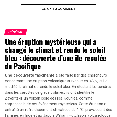
qui composent la coque sont compactement rangées
dans un carénage de charge utile et sont gonflées
CLICK TO COMMENT
lorsqu’elles sont prêtes à être utilisées, permettant
ainsi à l’habitat d’être lancé sur une seule fusée.
« Ce test réalisé par Sierra Space pour Orbital Reef est
GÉNÉRAL
Une éruption mystérieuse qui a
très prometteur, illustrant l’engagement et la capacité
de l’industrie à développer des technologies et des
changé le climat et rendu le soleil
solutions innovantes pour les futures destinations
bleu : découverte d’une île reculée
commerciales », a déclaré Angela Hart, responsable du
du Pacifique
programme de développement commercial en orbite
terrestre basse de la NASA au Centre spatial Johnson à
Une découverte fascinante
a été faite par des chercheurs
Houston. « Chaque jalon de développement réussi par
concernant une éruption volcanique survenue en
1831
, qui a
nos partenaires nous rapproche de notre objectif de
modifié le climat et rendu le soleil bleu. En étudiant les cendres
permettre des destinations commerciales en orbite
dans les carottes de glace polaires, ils ont identifié le
terrestre basse et d’élargir le marché de l’orbite
Zavaritskii
, un volcan isolé des îles Kouriles, comme
terrestre basse. »
responsable de cet événement mystérieux. Cette éruption a
entraîné un refroidissement climatique de 1 °C, provoquant des
Le test de pressurisation jusqu’à la rupture a démontré
famines en Inde et au Japon. William Hutchison, volcanologue