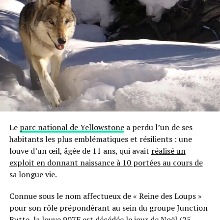
carrière d’ingénieur vers de nouveaux sommets !
Documenté
« Bien que 1831 soit une période relativement récente,
nous n’avions aucune idée que ce volcan était à l’origine
[de cette éruption dramatique] », a déclaré William
Hutchison, auteur principal et volcanologue à
l’Université St Andrews. « C’était complètement hors
radar. »
L’éruption de 1831 fait partie d’une série d’éruptions
Le
parc national de Yellowstone
a perdu l’un de ses
volcaniques au XIXe siècle liées à la phase finale du
Petit
habitants les plus emblématiques et résilients : une
Âge Glaciaire
, qui s’étendait approximativement entre
louve d’un œil, âgée de 11 ans, qui avait
réalisé un
1800 et 1850. Ce phénomène n’était pas véritablement
exploit en donnant naissance à 10 portées au cours de
une période glaciaire — celle-ci ayant pris fin il y a
sa longue vie
.
environ dix mille ans — mais représentait néanmoins le
moment le plus froid enregistré au cours des cinq
Connue sous le nom affectueux de « Reine des Loups »
derniers siècles.
pour son rôle prépondérant au sein du groupe Junction
Butte, la louve 907F est décédée le jour de Noël (25