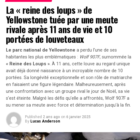
réduit, permettant à l’agence de se concentrer sur les
Pistes Découvertes dans les Cœurs
La « reine des loups » de
missions Artemis vers la Lune en préparation pour
Yellowstone tuée par une meute
Glaciaires
Mars, tout en continuant à utiliser l’orbite terrestre
basse comme terrain d’entraînement et de validation
rivale après 11 ans de vie et 10
pour ces missions interplanétaires.
Afin d’identifier la source de cette éruption, les
portées de louveteaux
chercheurs ont analysé des cendres retrouvées dans des
Pour en savoir plus sur la stratégie commerciale de la
carottes glaciaires polaires. Leur étude a révélé que
Le parc national de Yellowstone
a perdu l’une de ses
NASA dans l’espace, visitez :
l’éruption provenait du volcan Zavaritskii situé sur l’île
habitantes les plus emblématiques :
Wolf 907F
, surnommée la
isolée de Simushir,qui fait partie des îles Kouriles
« Reine des Loups »
. À 11 ans, cette louve au regard unique
https://www.nasa.gov/humans-in-space/commercial-
contestées entre la Russie et le Japon. Pendant la guerre
avait déjà donné naissance à un incroyable nombre de
10
space
portées
. Sa longévité exceptionnelle et son rôle de matriarche
froide, l’Union soviétique avait utilisé un cratère
en faisaient une figure légendaire. Malheureusement, après
volcanique inondé sur Simushir comme base secrète
une confrontation avec un groupe rival le jour de Noël, sa vie
RELATED TOPICS:
ESPACE
NASA
ORBITAL REEF
pour sous-marins nucléaires.
STATION SPATIALE
TEST DE RÉSISTANCE
s’est éteinte. Malgré les défis qu’elle a affrontés, Wolf 907F a
su mener sa meute avec force et détermination jusqu’à la fin.
Les résultats publiés le 30 décembre 2024 dans la revue
UP NEXT
L’Avenir Énergétique de Tesla : L’Intelligence Artificielle
PNAS
, soulignent combien il reste encore à découvrir
Published
2 ans ago
on
6 janvier 2025
au Cœur de la Révolution !
By
Lucas Anderson
concernant l’activité volcanique sur ces îles.
DON'T MISS
L’impact Météorologique
Pourquoi un Master Technique peut propulser votre