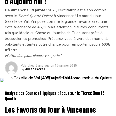
d’Aujourd’hui !
sous un jour plus favorable. Vous bénéficierez de phares
après une enquête approfondie. Cette décision a permis
escamotables et d’un moteur V6 Mazda de 2,5 litres.
à jewelcandle Fac d’accéder au podium tant convoité.
Ce dimanche 19 janvier 2025
, l’excitation est à son comble
avec le
Tiercé Quarté Quinté
à Vincennes ! La star du jour,
Bien qu’il existe des versions avec un moteur quatre
Performances Remarquables
Gazelle de Val
, s’impose comme la grande favorite avec une
cylindres, le V6 est à privilégier. Cependant, attendez-
cote alléchante de
4.7/1
. Mais attention, d’autres concurrents
vous à une recherche prolongée, car il y a à peine 200
tels que
Ideale du Chene
et
Joumba de Guez
, sont prêts à
Granvillaise Bleue, entraînée par Pierre Levesque et déjà
modèles encore enregistrés au Royaume-Uni. Un modèle
bousculer les pronostics. Préparez-vous à vivre des moments
bien connue pour ses performances passées
en état de marche peut coûter quelques milliers d’euros,
palpitants et tentez votre chance pour remporter jusqu’à
600€
remarquables, s’est classée fièrement à la quatrième
mais les modèles en excellent état peuvent atteindre 15
offerts
.
place. C’est sa troisième fois consécutive qu’elle termine
000 euros.
N’attendez plus, placez vos paris !
parmi les cinq premiers après avoir brillé en 2022 et
2023. Gazelle de Val a également réalisé une belle
Published
2 ans ago
on
19 janvier 2025
Lotus Elan
By
Julien Parker
remontée finale pour compléter le quinté gagnant.
La Lotus Elan de génération M100 est la plus abordable
Pour découvrir tous les résultats détaillés ainsi que les
de la marque et dispose également de phares
cotes associées à cette course emblématique, n’hésitez
Analyze des Courses Hippiques : Focus sur le Tiercé Quarté
escamotables. Bien qu’elle soit la seule voiture à traction
pas à consulter notre site !
Quinté
avant produite par Lotus, cela ne signifie pas qu’elle
déçoit en matière de maniabilité.
Offres Spéciales sur les Paris Hippiques
Les Favoris du Jour à
Vincennes