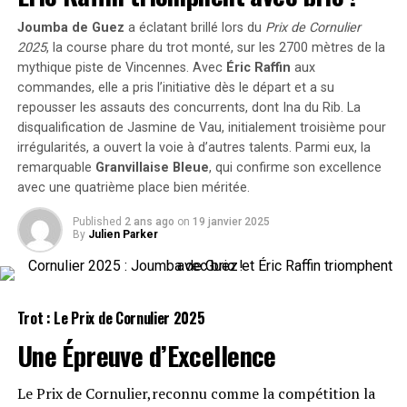
longtemps.
Ayant retrouvé sa forme physique et bénéficiant d’une
Joumba de Guez
a éclatant brillé lors du
Prix de Cornulier
perte de poids depuis sa dernière course, il pourrait bien
Mazda 323F
2025
, la course phare du trot monté, sur les 2700 mètres de la
surprendre les parieurs.
mythique piste de Vincennes. Avec
Éric Raffin
aux
commandes, elle a pris l’initiative dès le départ et a su
Nous ne prétendons pas que la Mazda 323F est rapide
Talisman Touch (904)
repousser les assauts des concurrents, dont
Ina du Rib
. La
ou excitante à conduire. Mais si vous cherchez une
disqualification de
Jasmine de Vau
, initialement troisième pour
voiture originale et peu coûteuse avec des phares
Après avoir terminé deuxième lors de son retour sur la
irrégularités, a ouvert la voie à d’autres talents. Parmi eux, la
escamotables, vous pourriez faire bien pire. Son prix
piste, il a toutes les chances de briller s’il reproduit
remarquable
Granvillaise Bleue
, qui confirme son excellence
peut descendre jusqu’à 2 500 euros. Pour ce montant,
cette performance.
avec une quatrième place bien méritée.
vous pouvez ignorer le fait qu’elle met plus de 10
Réunion Sportive 3 – Vincennes
secondes pour atteindre 100 km/h. Avec son design, la
Published
2 ans ago
on
19 janvier 2025
By
Julien Parker
323F ne crie pas « voiture à préserver », donc il n’en
(Trot ; Début à 13h50)
reste que quelques exemplaires.
Jack is Haufor (307)
Honda Prelude (troisième
Trot : Le Prix de Cornulier
2025
Il avait suscité beaucoup d’attentes lors de sa dernière
génération)
Une Épreuve d’Excellence
course mais a rencontré quelques arduousés. Il mérite
une nouvelle chance avec confiance.
Bien que la nouvelle Honda Prelude soit magnifique et
Le Prix de Cornulier,reconnu comme la compétition la