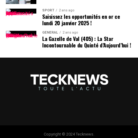
un modèle en bon état.
SPORT
2 ans ago
Saisissez les opportunités en or ce
RELATED TOPICS:
AUTOMOBILE
PHARES ESCAMOTABLES
lundi 20 janvier 2025 !
TENDANCES AUTOMOBILES
VÉHICULES
VOITURES ABORDABLES
GÉNÉRAL
2 ans ago
La Gazelle de Val (405) : La Star
UP NEXT
Incontournable du Quinté d’Aujourd’hui !
Porsche : Le Dernier Constructeur à Revoir Ses
Objectifs en Matière de Véhicules Électriques !
DON'T MISS
L’avenir d’Ederson à Manchester City : un mystère
captivant !
Copyright © 2024 Tecknews.