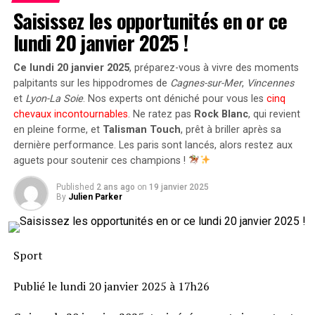
Saisissez les opportunités en or ce
Dans un monde idéal, nous vous conseillerions d’opter
lundi 20 janvier 2025 !
pour une 944, mais les prix ont explosé. Cela signifie que
les 924 ne sont pas aussi abordables qu’auparavant,
Ce lundi 20 janvier 2025
, préparez-vous à vivre des moments
mais il est encore possible d’en trouver un avec le
palpitants sur les hippodromes de
Cagnes-sur-Mer
,
Vincennes
moteur quatre cylindres de 125 ch, pour environ 5 500
et
Lyon-La Soie
. Nos experts ont déniché pour vous les
cinq
euros. Pour le modèle S, avec son moteur Porsche de
chevaux incontournables
. Ne ratez pas
Rock Blanc
, qui revient
163 ch, préparez-vous à débourser environ 10 000
en pleine forme, et
Talisman Touch
, prêt à briller après sa
euros, selon l’état. Les modèles à faible kilométrage
dernière performance. Les paris sont lancés, alors restez aux
peuvent voir leur prix doubler.
aguets pour soutenir ces champions !
Toyota MR2 (SW20)
Published
2 ans ago
on
19 janvier 2025
By
Julien Parker
Concernant les MR2 plus anciennes avec phares
escamotables, nous préférons la première génération,
mais il est difficile d’en trouver une à un prix abordable
Sport
qui ne soit pas en très mauvais état. Les valeurs des MR2
Publié le lundi 20 janvier 2025 à 17h26
SW20 de deuxième génération restent raisonnables,
avec des exemplaires utilisables à partir de 4 000 euros,