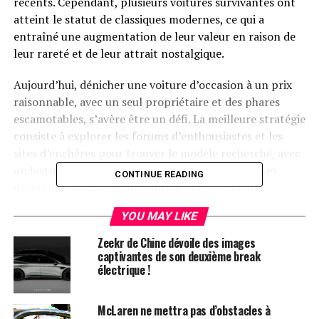
récents. Cependant, plusieurs voitures survivantes ont
atteint le statut de classiques modernes, ce qui a
entraîné une augmentation de leur valeur en raison de
leur rareté et de leur attrait nostalgique.
Aujourd’hui, dénicher une voiture d’occasion à un prix
raisonnable, avec un seul propriétaire et des phares
escamotables, s’avère être un défi. La meilleure stratégie
consiste à explorer les forums d’enthousiastes et les
sites d’enchères pour trouver le modèle recherché, avec
un historique connu et un prix réaliste. Si vous êtes
CONTINUE READING
déterminé à acquérir un véhicule avec des phares
escamotables, voici nos recommandations.
YOU MAY LIKE
Mazda MX-5 (NA)
Zeekr de Chine dévoile des images
captivantes de son deuxième break
électrique !
Mazda a produit un grand nombre de Miatas et MX-5 au
fil des ans, mais beaucoup ont été perdus à cause de la
corrosion. Actuellement, le prix de départ pour un MX-5
McLaren ne mettra pas d’obstacles à