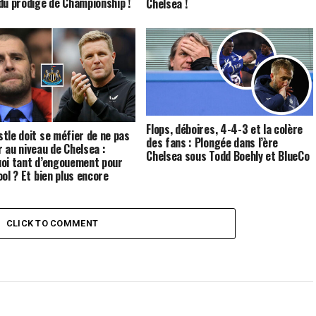
du prodige de Championship !
Chelsea !
Flops, déboires, 4-4-3 et la colère
tle doit se méfier de ne pas
des fans : Plongée dans l’ère
 au niveau de Chelsea :
Chelsea sous Todd Boehly et BlueCo
oi tant d’engouement pour
ool ? Et bien plus encore
CLICK TO COMMENT