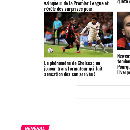
quête 
vainqueur de la Premier League et
révèle des surprises pour
Manchester United et Chelsea !
Newcas
tomber
Le phénomène de Chelsea : un
Pourqu
joueur transformateur qui fait
Liverp
sensation dès son arrivée !
GÉNÉRAL