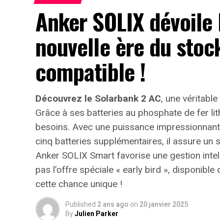
Anker SOLIX dévoile 
nouvelle ère du stoc
compatible !
Découvrez le Solarbank 2 AC
, une véritable
Grâce à ses batteries au phosphate de fer li
besoins. Avec une puissance impressionnan
cinq batteries supplémentaires, il assure un 
Anker SOLIX Smart favorise une gestion inte
pas l’offre spéciale « early bird »
, disponible
cette chance unique !
Published
2 ans ago
on
20 janvier 2025
By
Julien Parker