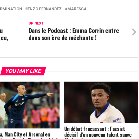
ERMINATION
ENZO FERNANDEZ
MARESCA
UP NEXT
du
Dans le Podcast : Emma Corrin entre
rce,
dans son ère de méchante !
YOU MAY LIKE
Un début fracassant : l’assist
a, Man City et Arsenal en
décisif d’un nouveau talent sauve