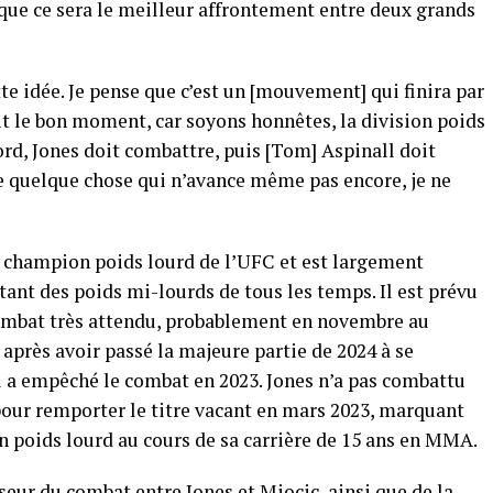
que ce sera le meilleur affrontement entre deux grands
te idée. Je pense que c’est un [mouvement] qui finira par
oit le bon moment, car soyons honnêtes, la division poids
rd, Jones doit combattre, puis [Tom] Aspinall doit
e quelque chose qui n’avance même pas encore, je ne
le champion poids lourd de l’UFC et est largement
nt des poids mi-lourds de tous les temps. Il est prévu
combat très attendu, probablement en novembre au
près avoir passé la majeure partie de 2024 à se
i a empêché le combat en 2023. Jones n’a pas combattu
pour remporter le titre vacant en mars 2023, marquant
n poids lourd au cours de sa carrière de 15 ans en MMA.
seur du combat entre Jones et Miocic, ainsi que de la