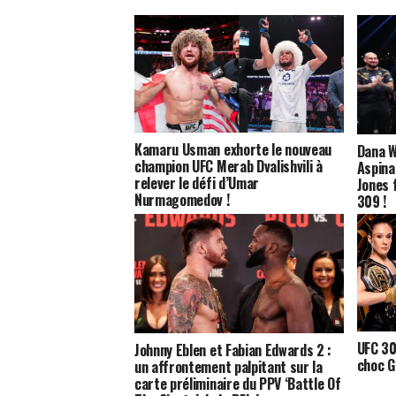
Kamaru Usman exhorte le nouveau
Dana W
champion UFC Merab Dvalishvili à
Aspina
relever le défi d’Umar
Jones 
Nurmagomedov !
309 !
UFC 30
Johnny Eblen et Fabian Edwards 2 :
choc G
un affrontement palpitant sur la
carte préliminaire du PPV ‘Battle Of