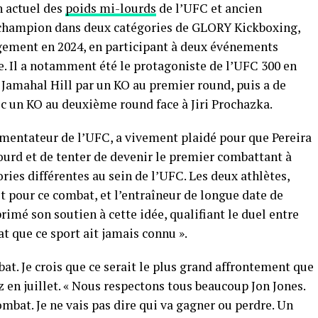
n actuel des
poids mi-lourds
de l’UFC et ancien
champion dans deux catégories de GLORY Kickboxing,
agement en 2024, en participant à deux événements
e. Il a notamment été le protagoniste de l’UFC 300 en
e Jamahal Hill par un KO au premier round, puis a de
ec un KO au deuxième round face à Jiri Prochazka.
mmentateur de l’UFC, a vivement plaidé pour que Pereira
lourd et de tenter de devenir le premier combattant à
ries différentes au sein de l’UFC. Les deux athlètes,
êt pour ce combat, et l’entraîneur de longue date de
rimé son soutien à cette idée, qualifiant le duel entre
t que ce sport ait jamais connu ».
at. Je crois que ce serait le plus grand affrontement que
uz en juillet. « Nous respectons tous beaucoup Jon Jones.
ombat. Je ne vais pas dire qui va gagner ou perdre. Un