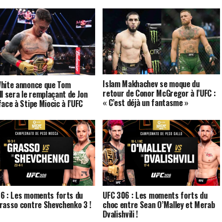
Islam Makhachev se moque du
hite annonce que Tom
retour de Conor McGregor à l’UFC :
ll sera le remplaçant de Jon
« C’est déjà un fantasme »
face à Stipe Miocic à l’UFC
6 : Les moments forts du
UFC 306 : Les moments forts du
rasso contre Shevchenko 3 !
choc entre Sean O’Malley et Merab
Dvalishvili !