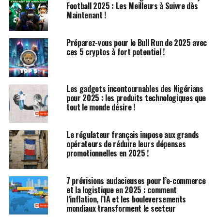
Corse dans la catégorie Hypercar, ainsi qu’une nouvelle
Football 2025 : Les Meilleurs à Suivre dès
entrée client ou satellite pour 2024, également gérée
Maintenant !
par AF, qui participera au FIA Endurance Trophy pour
les équipes hypercar, plutôt qu’aux points des
Préparez-vous pour le Bull Run de 2025 avec
fabricants. L’engagement avec la Ferrari aux couleurs
ces 5 cryptos à fort potentiel !
jaunes, pilotée cette année par Robert Kubica et les
pilotes d’usine Yifei Ye et Robert Shwartzman, se
poursuivra « sauf imprévu », a ajouté Coletta.
Les gadgets incontournables des Nigérians
pour 2025 : les produits technologiques que
Coletta a exprimé son souhait de voir un jour le 499P
tout le monde désire !
courir aux États-Unis, un marché clé pour les voitures de
route de Ferrari. Giuseppe Risi, un participant de longue
Le régulateur français impose aux grands
date aux courses de voitures de sport aux États-Unis,
opérateurs de réduire leurs dépenses
dont l’équipe éponyme court actuellement avec une
promotionnelles en 2025 !
Ferrari 296 GT3 dans les courses d’endurance IMSA en
GTD Pro, a également manifesté son désir de revenir
7 prévisions audacieuses pour l’e-commerce
dans les rangs des prototypes avec la marque qu’il
et la logistique en 2025 : comment
représente depuis plus de 25 ans.
l’inflation, l’IA et les bouleversements
mondiaux transforment le secteur