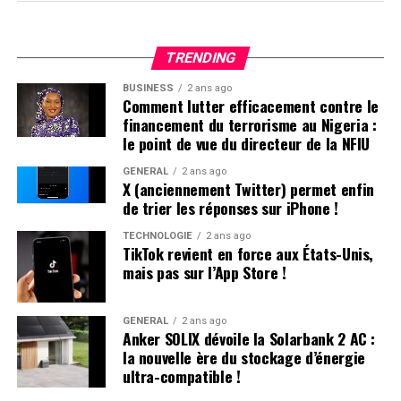
attractives allant jusqu’à 600€ pour leurs
paris
sur les
événements hippiques !
TRENDING
Services Proposés aux Parieurs
BUSINESS
2 ans ago
Comment lutter efficacement contre le
Partagez vos réflexions sur les chevaux que vous
financement du terrorisme au Nigeria :
le point de vue du directeur de la NFIU
suivez et recevez des notifications par email avant
leur course.
GÉNÉRAL
2 ans ago
X (anciennement Twitter) permet enfin
Consultez les analyses et pronostics d’experts en
de trier les réponses sur iPhone !
courses pour toutes les compétitions à venir.
TECHNOLOGIE
2 ans ago
Préparez vos mises en examinant minutieusement
TikTok revient en force aux États-Unis,
les performances détaillées des chevaux.
mais pas sur l’App Store !
Restez informés et optimisez vos chances lors des
prochaines courses grâce aux outils disponibles !
GÉNÉRAL
2 ans ago
Anker SOLIX dévoile la Solarbank 2 AC :
la nouvelle ère du stockage d’énergie
ultra-compatible !