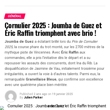
Roast Chestnut (302)
Ce cheval incarne la régularité et mérite d’être suivi
pour une victoire imminente.
GÉNÉRAL
Cornulier 2025 : Joumba de Guez et
Rock Blanc (401)
Éric Raffin triomphent avec brio !
Ayant retrouvé sa forme physique et bénéficiant d’une
Joumba de Guez
a éclatant brillé lors du
Prix de Cornulier
perte de poids depuis sa dernière course, il pourrait bien
2025
, la course phare du trot monté, sur les 2700 mètres de la
surprendre les parieurs.
mythique piste de Vincennes. Avec
Éric Raffin
aux
commandes, elle a pris l’initiative dès le départ et a su
Talisman Touch (904)
repousser les assauts des concurrents, dont
Ina du Rib
. La
disqualification de
Jasmine de Vau
, initialement troisième pour
Après avoir terminé deuxième lors de son retour sur la
irrégularités, a ouvert la voie à d’autres talents. Parmi eux, la
piste, il a toutes les chances de briller s’il reproduit
remarquable
Granvillaise Bleue
, qui confirme son excellence
cette performance.
avec une quatrième place bien méritée.
Réunion Sportive 3 – Vincennes
Published
2 ans ago
on
19 janvier 2025
By
Julien Parker
(Trot ; Début à 13h50)