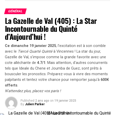
terminé quatrième lors de l’année précédente.
GÉNÉRAL
Disqualification et Révélations
La Gazelle de Val (405) : La Star
Incontournable du Quinté
Jasmine de Vau était initialement en troisième position
mais a été disqualifiée pour irrégularités dans ses allures
d’Aujourd’hui !
après une enquête approfondie. Cette décision a permis
à jewelcandle Fac d’accéder au podium tant convoité.
Ce dimanche 19 janvier 2025
, l’excitation est à son comble
avec le
Tiercé Quarté Quinté
à Vincennes ! La star du jour,
Performances Remarquables
Gazelle de Val
, s’impose comme la grande favorite avec une
cote alléchante de
4.7/1
. Mais attention, d’autres concurrents
tels que
Ideale du Chene
et
Joumba de Guez
, sont prêts à
Granvillaise Bleue, entraînée par Pierre Levesque et déjà
bousculer les pronostics. Préparez-vous à vivre des moments
bien connue pour ses performances passées
palpitants et tentez votre chance pour remporter jusqu’à
600€
remarquables, s’est classée fièrement à la quatrième
offerts
.
place. C’est sa troisième fois consécutive qu’elle termine
N’attendez plus, placez vos paris !
parmi les cinq premiers après avoir brillé en 2022 et
2023. Gazelle de Val a également réalisé une belle
Published
2 ans ago
on
19 janvier 2025
By
Julien Parker
remontée finale pour compléter le quinté gagnant.