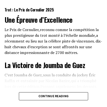
Jack is Haufor (307)
Trot : Le Prix de Cornulier
2025
Il avait suscité beaucoup d’attentes lors de sa dernière
Une Épreuve d’Excellence
course mais a rencontré quelques arduousés. Il mérite
une nouvelle chance avec confiance.
Le Prix de Cornulier,reconnu comme la compétition la
plus prestigieuse du trot monté à l’échelle mondiale,a
Kambria Josselyn (709)
récemment eu lieu sur la célèbre piste de vincennes. dix-
huit chevaux d’exception se sont affrontés sur une
après un départ difficile lors de son dernier essai,elle se
distance impressionnante de 2700 mètres.
présente ici avec une belle opportunité pour renouer
avec la victoire.
La Victoire de Joumba de Guez
C’est Joumba de Guez,sous la conduite du jockey Éric
Raffin et entraînée par Nicolas Bazire,qui a triomphé
lors de cette édition.Prenant rapidement les devants
dans la course, elle a su maintenir son avance avec brio
CONTINUE READING
jusqu’à l’arrivée, repoussant les assauts des
concurrents. Parmi eux se trouvait Ina du Rib, qui avait