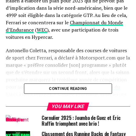
italien a élaboré un plan pour 2025 qui ne prévoit pas
d’implication dans la série nord-américaine, bien que le
499P soit éligible dans la catégorie GTP. Au lieu de cela,
Ferrari se concentrera sur le
Championnat du Monde
d’Endurance
(
WEC
), avec une participation de trois
voitures en Hypercar.
Antonello Coletta, responsable des courses de voitures
de sport chez Ferrari, a déclaré à Motorsport.com que la
marque « préfère consolider [son] programme » plutôt
que de s’étendre sur un second front, alors que la saison
prochaine marquera la troisième année de compétition
pour son LMH, qui a déjà remporté les
24 Heures du
CONTINUE READING
Mans
à deux reprises. « L’année prochaine, nous serons
uniquement impliqués dans le WEC et non dans l’IMSA
YOU MAY LIKE
– nous nous concentrons maintenant sur le WEC avec
trois voitures », a-t-il précisé.
Cornulier 2025 : Joumba de Guez et Éric
Raffin triomphent avec brio !
Cela signifie que deux 499P d’usine seront gérées par AF
Classement des Running Backs de Fantasy