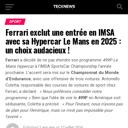
SPORT
Ferrari exclut une entrée en IMSA
avec sa Hypercar Le Mans en 2025 :
un choix audacieux !
Ferrari
a décidé de ne pas étendre son programme
499P Le
Mans Hypercar
à l’IMSA SportsCar Championship l’année
prochaine. L’accent sera mis sur le
Championnat du Monde
d’Endurance
, avec une offensive de trois voitures. Antonello
Coletta, responsable des courses de voitures de sport chez
Ferrari, a déclaré :
« Nous préférons consolider notre
programme »
. Bien que l’idée de voir le
499P
en Amérique soit
séduisante, Coletta a précisé :
« Pour l’instant, nous n’avons pas
de plan pour l’Amérique, mais ce n’est pas impossible pour
l’avenir »
.
Published
2 ans ago
on
27 juillet 2024