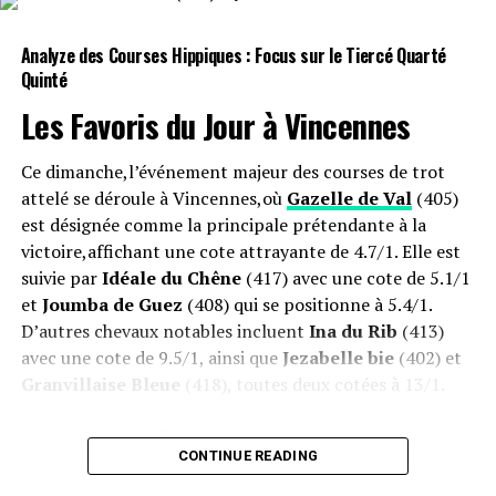
Pour découvrir tous les résultats détaillés ainsi que les
cotes associées à cette course emblématique, n’hésitez
Analyze des Courses Hippiques : Focus sur le Tiercé Quarté
pas à consulter notre site !
Quinté
Offres Spéciales sur les Paris Hippiques
Les Favoris du Jour à
Vincennes
Profitez jusqu’à 600€ offerts pour vos paris sur les
Ce dimanche,l’événement majeur des courses de trot
courses hippiques
!
attelé se déroule à Vincennes,où
Gazelle de Val
(405)
est désignée comme la principale prétendante à la
victoire,affichant une cote attrayante de 4.7/1. Elle est
suivie par
Idéale du Chêne
(417) avec une cote de 5.1/1
et
Joumba de Guez
(408) qui se positionne à 5.4/1.
D’autres chevaux notables incluent
Ina du Rib
(413)
avec une cote de 9.5/1, ainsi que
Jezabelle bie
(402) et
Granvillaise Bleue
(418), toutes deux cotées à 13/1.
Opportunités de Paris
CONTINUE READING
les amateurs de courses peuvent bénéficier d’offres