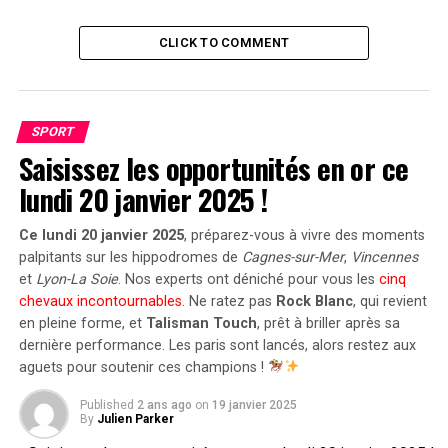
« Pour le moment, nous n’avons pas de plan pour aller
en Amérique, mais ce n’est pas impossible pour
CLICK TO COMMENT
l’avenir », a poursuivi Coletta. « Nous devons prendre le
temps nécessaire pour chaque développement de notre
activité. » Ferrari a été impliqué dans la catégorie
supérieure des courses de voitures de sport nord-
SPORT
américaines avec la voiture client 333SP, construite
Saisissez les opportunités en or ce
selon les règlements des World Sports Car de l’IMSA.
lundi 20 janvier 2025 !
Cette voiture a concouru de 1994 à 2003, remportant
une victoire aux 24 Heures de Daytona et trois aux 12
Ce lundi 20 janvier 2025
, préparez-vous à vivre des moments
Heures de Sebring.
palpitants sur les hippodromes de
Cagnes-sur-Mer
,
Vincennes
et
Lyon-La Soie
. Nos experts ont déniché pour vous les
cinq
RELATED TOPICS:
2025
FERRARI
HYPERCAR
IMSA
chevaux incontournables
. Ne ratez pas
Rock Blanc
, qui revient
LE MANS
en pleine forme, et
Talisman Touch
, prêt à briller après sa
dernière performance. Les paris sont lancés, alors restez aux
UP NEXT
Snl24 | Les nouvelles recrues des Pirates reçoivent
aguets pour soutenir ces champions !
encore une fois un accueil enthousiaste !
Published
2 ans ago
on
19 janvier 2025
By
Julien Parker
DON'T MISS
Endrick ému aux larmes dévoilé par Madrid : « Un rêve