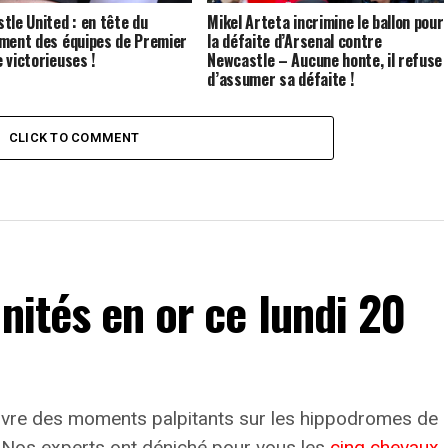
tle United : en tête du
Mikel Arteta incrimine le ballon pour
ment des équipes de Premier
la défaite d’Arsenal contre
 victorieuses !
Newcastle – Aucune honte, il refuse
d’assumer sa défaite !
CLICK TO COMMENT
nités en or ce lundi 20
vivre des moments palpitants sur les hippodromes de
. Nos experts ont déniché pour vous les
cinq chevaux