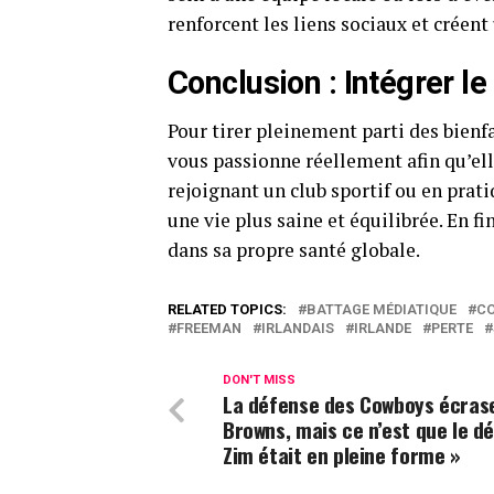
renforcent les liens sociaux et créen
Conclusion : Intégrer l
Pour tirer pleinement parti des bienfai
vous passionne réellement afin qu’el
rejoignant un club sportif ou en prat
une vie plus saine et équilibrée. En f
dans sa propre santé globale.
RELATED TOPICS:
BATTAGE MÉDIATIQUE
CO
FREEMAN
IRLANDAIS
IRLANDE
PERTE
DON'T MISS
La défense des Cowboys écrase
Browns, mais ce n’est que le dé
Zim était en pleine forme »