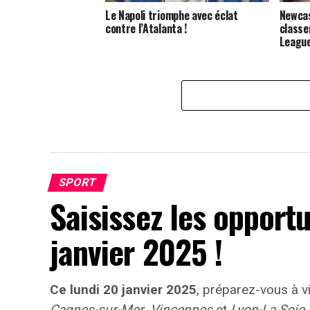
Le Napoli triomphe avec éclat
Newcas
contre l’Atalanta !
classe
League
SPORT
Saisissez les opportu
janvier 2025 !
Ce lundi 20 janvier 2025
, préparez-vous à 
Cagnes-sur-Mer
,
Vincennes
et
Lyon-La Soie