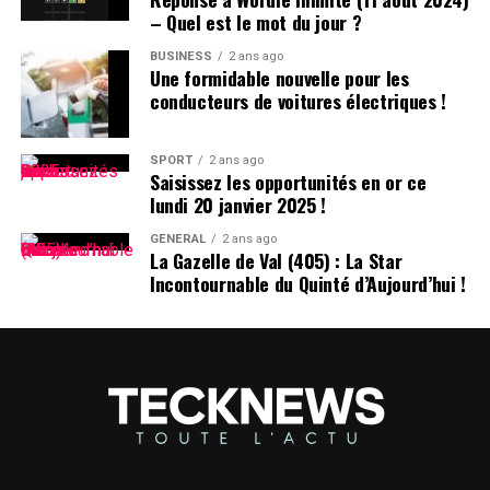
– Quel est le mot du jour ?
Pensées sur l’Identité Associée au
Prénom
BUSINESS
2 ans ago
Une formidable nouvelle pour les
conducteurs de voitures électriques !
Le choix d’un prénom peut avoir un impact significatif
sur notre identité personnelle tout au long de notre
existence. Que ce soit pour se distinguer ou pour
SPORT
2 ans ago
Saisissez les opportunités en or ce
s’intégrer dans un groupe social spécifique, chaque
lundi 20 janvier 2025 !
individu développe une relation particulière avec son
propre nom.
GÉNÉRAL
2 ans ago
La Gazelle de Val (405) : La Star
Incontournable du Quinté d’Aujourd’hui !
les prénoms ne sont pas simplement des désignations ;
ils portent avec eux des récits et influencent nos
interactions sociales depuis notre enfance jusqu’à l’âge
adulte.