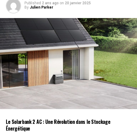
Published
2 ans ago
on
20 janvier 2025
By
Julien Parker
L’UFC 309, qui se tiendra le 9 novembre, pourrait être le
cadre de ce combat tant attendu. Le vainqueur de ce
duel pourrait ensuite affronter le gagnant du co-main
event de l’UFC 304 entre le champion intérimaire Tom
Aspinall et Curtis Blaydes.
RELATED TOPICS:
CHANGEMENT DE RÈGLE
DANA WHITE
DÉFAITE
JON JONES
UFC
UP NEXT
Un Marché du Travail au Ralenti : L’IA S’invite dans la
Comédie et Bien Plus Encore !
DON'T MISS
Rappel de fromage Saint-Jérôme : Détection de Listeria
lors des tests !
Le Solarbank 2 AC : Une Révolution dans le Stockage
Énergétique