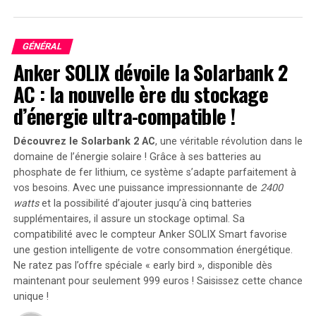
Les Perspectives de Changement de Résultat
Ariel Helwani, un journaliste vétéran du MMA, a suggéré
GÉNÉRAL
que le meilleur scénario serait que le résultat soit
Anker SOLIX dévoile la Solarbank 2
modifié en no contest. Cependant, il a également noté
AC : la nouvelle ère du stockage
que cela pourrait être trop tard, étant donné que
d’énergie ultra-compatible !
l’incident remonte à près de 15 ans. Helwani a tweeté :
« Il est important de noter que Jon Jones peut faire
Découvrez le Solarbank 2 AC
, une véritable révolution dans le
appel de sa défaite de 2009 contre Matt Hamill pour la
domaine de l’énergie solaire ! Grâce à ses batteries au
faire annuler en no contest (et non en victoire), mais
phosphate de fer lithium, ce système s’adapte parfaitement à
cela pourrait être trop tard. »
vos besoins. Avec une puissance impressionnante de
2400
watts
et la possibilité d’ajouter jusqu’à cinq batteries
Préparations pour le Retour de Jones
supplémentaires, il assure un stockage optimal. Sa
compatibilité avec le compteur Anker SOLIX Smart favorise
En attendant que cette procédure soit examinée, Jones
une gestion intelligente de votre consommation énergétique.
continue de se préparer pour son retour sur le ring. Il
Ne ratez pas l’offre spéciale « early bird »
, disponible dès
n’a pas combattu depuis sa victoire par soumission
maintenant pour seulement 999 euros ! Saisissez cette chance
contre Ciryl Gane en mars 2023, mais un affrontement
unique !
avec Stipe Miocic est prévu plus tard cette année.