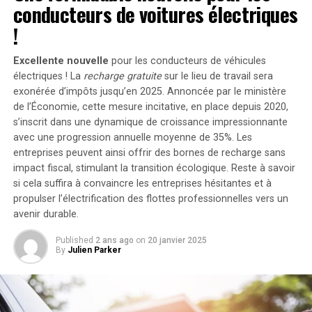
conducteurs de voitures électriques
supplémentaires via des panneaux solaires additionnels,
portant ainsi la puissance totale à un impressionnant
!
2400 watts
. Pour les utilisateurs nécessitant davantage
de stockage énergétique, il est possible d’intégrer
Excellente nouvelle
pour les conducteurs de véhicules
jusqu’à cinq batteries supplémentaires de 1,6
électriques ! La
recharge gratuite
sur le lieu de travail sera
kilowattheure chacune, augmentant la capacité totale à
exonérée d’impôts jusqu’en 2025. Annoncée par le ministère
de l’Économie, cette mesure incitative, en place depuis 2020,
9,6 kilowattheures
.
s’inscrit dans une dynamique de croissance impressionnante
Intégration dans un Écosystème
avec une progression annuelle moyenne de
35%
. Les
entreprises peuvent ainsi offrir des bornes de recharge sans
Intelligent
impact fiscal, stimulant la transition écologique. Reste à savoir
si cela suffira à convaincre les entreprises hésitantes et à
propulser l’électrification des flottes professionnelles vers un
Le Solarbank 2 AC s’intègre parfaitement dans un
avenir durable.
écosystème énergétique intelligent grâce à sa
compatibilité avec le compteur Anker SOLIX Smart et
Published
2 ans ago
on
20 janvier 2025
les prises intelligentes proposées par Anker. cette
By
Julien Parker
fonctionnalité permet une gestion optimisée de la
consommation électrique tout en réduisant les pertes
énergétiques inutiles. De plus, Anker SOLIX prévoit