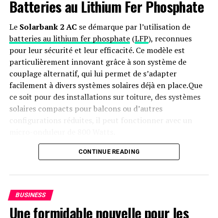
Batteries au Lithium Fer Phosphate
Le
Solarbank 2 AC
se démarque par l’utilisation de
batteries au lithium fer phosphate
(
LFP
), reconnues
pour leur sécurité et leur efficacité. Ce modèle est
particulièrement innovant grâce à son système de
couplage alternatif, qui lui permet de s’adapter
facilement à divers systèmes solaires déjà en place.Que
ce soit pour des installations sur toiture, des systèmes
solaires compacts pour balcons ou d’autres
configurations réduites, il peut fonctionner avec un
micro-onduleur de 800 Watts.
Capacité et flexibilité Énergétique
CONTINUE READING
Avec une capacité maximale d’injection dans le réseau
domestique atteignant 1200 watts,le Solarbank 2 AC
BUSINESS
peut être associé à deux régulateurs solaires MPPT. Cela
Une formidable nouvelle pour les
ouvre la possibilité d’ajouter jusqu’à 1200 watts