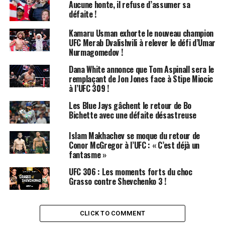
coups de coude ’12-6′, une règle en vigueur depuis
Aucune honte, il refuse d’assumer sa
défaite !
l’établissement des Règles Unifiées du MMA en 2000.
Cette décision pourrait avoir des implications
Kamaru Usman exhorte le nouveau champion
significatives pour Jones.
UFC Merab Dvalishvili à relever le défi d’Umar
Nurmagomedov !
Réaction de Jones à la Nouvelle Règle
Dana White annonce que Tom Aspinall sera le
remplaçant de Jon Jones face à Stipe Miocic
Jones a rapidement réagi à ce changement de règle
à l’UFC 309 !
historique sur les réseaux sociaux. Le combattant de 37
Les Blue Jays gâchent le retour de Bo
ans a partagé une image de son affrontement avec
Bichette avec une défaite désastreuse
Hamill sur Instagram, en s’adressant à Dana White pour
lui demander de réviser sa seule défaite. « Invaincu alors,
Islam Makhachev se moque du retour de
invaincu maintenant », a-t-il écrit en légende de son
Conor McGregor à l’UFC : « C’est déjà un
fantasme »
post, ajoutant : « Dana White, nous devons faire
disparaître cette défaite des livres d’histoire. »
UFC 306 : Les moments forts du choc
Grasso contre Shevchenko 3 !
Avec cette nouvelle possibilité, Jones pourrait à nouveau
contester sa défaite contre Hamill, bien que les chances
de succès restent incertaines.
CLICK TO COMMENT