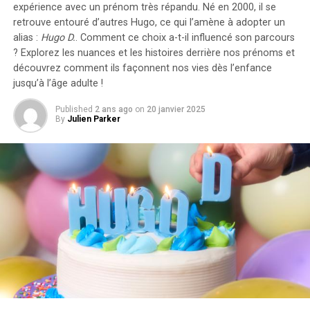
expérience avec un prénom très répandu. Né en 2000, il se
compte dans le calcul des avantages en nature. De plus,
retrouve entouré d’autres Hugo, ce qui l’amène à adopter un
un abattement de 50% sur ces avantages est maintenu
alias :
Hugo D.
. Comment ce choix a-t-il influencé son parcours
avec un plafond révisé à environ 2000 euros pour
? Explorez les nuances et les histoires derrière nos prénoms et
l’année prochaine.
découvrez comment ils façonnent nos vies dès l’enfance
jusqu’à l’âge adulte !
Accélération Vers une Mobilité Électrique
Published
2 ans ago
on
20 janvier 2025
By
Julien Parker
Cette initiative fait partie d’une stratégie globale visant
à promouvoir l’électrification du parc automobile
français. Cependant, les grandes entreprises
rencontrent encore des difficultés pour atteindre leurs
objectifs ; seulement 8% des nouveaux véhicules
immatriculés par ces entités étaient électriques en
2023. Ces incitations fiscales pourraient néanmoins
inciter davantage d’employeurs à franchir le
pas.Cependant, plusieurs défis demeurent concernant
les infrastructures nécessaires au chargement ainsi que
sur l’autonomie des véhicules et les perceptions parmi
les employés. Par ailleurs, la réduction progressive du