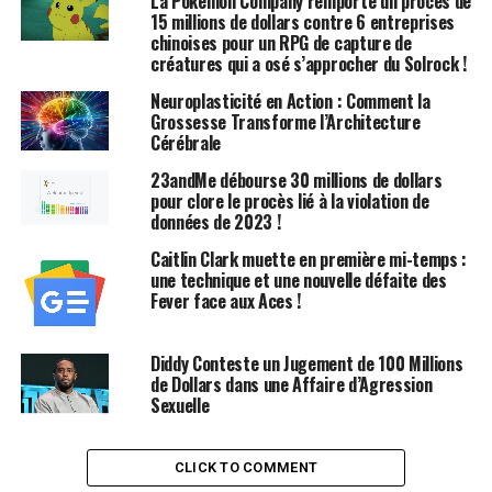
La Pokémon Company remporte un procès de
j’étais enceinte, ce qui est faux. On m’a dit que j’étais un
15 millions de dollars contre 6 entreprises
‘point d’interrogation’ et qu’il avait été dit que je
chinoises pour un RPG de capture de
créatures qui a osé s’approcher du Solrock !
pourrais ‘devenir enceinte à nouveau’, ce qui soulevait
des inquiétudes quant à mon engagement envers
Neuroplasticité en Action : Comment la
l’équipe. »
Grossesse Transforme l’Architecture
Cérébrale
Les accusations de Hamby avaient été examinées par la
23andMe débourse 30 millions de dollars
WNBA il y a plus d’un an. Bien que la ligue n’ait pas
pour clore le procès lié à la violation de
rendu publiques les conclusions de l’enquête, elle a
données de 2023 !
annoncé que l’entraîneur des Aces, Becky Hammon,
Caitlin Clark muette en première mi-temps :
serait suspendu pour deux matchs et que l’organisation
une technique et une nouvelle défaite des
perdrait son choix de premier tour lors de la draft de
Fever face aux Aces !
2025. L’Association des joueurs de la WNBA a critiqué
cette décision, affirmant qu’elle « ne répondait pas aux
Diddy Conteste un Jugement de 100 Millions
attentes », tandis que l’équipe juridique de Hamby a
de Dollars dans une Affaire d’Agression
souligné que le résultat « n’offrait aucune réparation
Sexuelle
significative pour le préjudice qu’elle a subi. »
CLICK TO COMMENT
Il y a beaucoup à analyser dans cette affaire,