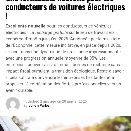
conducteurs de voitures électriques
supplémentaires via des panneaux solaires additionnels,
grossesse. Elle cite de nombreux exemples, allant de son
portant ainsi la puissance totale à un impressionnant
!
exclusion de la célébration de championnat à la Maison
2400 watts
. Pour les utilisateurs nécessitant davantage
Blanche à des tentatives d’obtention illégale de ses
de stockage énergétique, il est possible d’intégrer
Excellente nouvelle
pour les conducteurs de véhicules
dossiers médicaux.
jusqu’à cinq batteries supplémentaires de 1,6
électriques ! La
recharge gratuite
sur le lieu de travail sera
kilowattheure chacune, augmentant la capacité totale à
exonérée d’impôts jusqu’en 2025. Annoncée par le ministère
Elle allègue également que sa grossesse a été la raison
de l’Économie, cette mesure incitative, en place depuis 2020,
9,6 kilowattheures
.
de son transfert à Los Angeles, un changement qu’elle
s’inscrit dans une dynamique de croissance impressionnante
affirme avoir eu de nombreuses conséquences
Intégration dans un Écosystème
avec une progression annuelle moyenne de
35%
. Les
financières négatives.
entreprises peuvent ainsi offrir des bornes de recharge sans
Intelligent
impact fiscal, stimulant la transition écologique. Reste à savoir
Chronologie des allégations de
si cela suffira à convaincre les entreprises hésitantes et à
Hamby contre les Aces
propulser l’électrification des flottes professionnelles vers un
Le Solarbank 2 AC s’intègre parfaitement dans un
avenir durable.
écosystème énergétique intelligent grâce à sa
Nous savons avec certitude que le 28 juin 2022, en
compatibilité avec le compteur Anker SOLIX Smart et
Published
2 ans ago
on
20 janvier 2025
pleine saison de la WNBA, Dearica Hamby a signé une
les prises intelligentes proposées par Anker. cette
By
Julien Parker
extension de contrat de deux ans avec les Aces,
fonctionnalité permet une gestion optimisée de la
l’empêchant ainsi de devenir agent libre.
consommation électrique tout en réduisant les pertes
énergétiques inutiles. De plus, Anker SOLIX prévoit