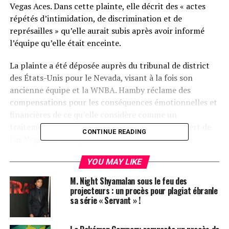
Vegas Aces. Dans cette plainte, elle décrit des « actes
répétés d’intimidation, de discrimination et de
représailles » qu’elle aurait subis après avoir informé
l’équipe qu’elle était enceinte.
La plainte a été déposée auprès du tribunal de district
des États-Unis pour le Nevada, visant à la fois son
ancienne équipe et la WNBA. Hamby réclame des
compensations pour les conséquences émotionnelles et
financières de ce qu’elle considère comme un
traitement injuste, qui aurait abouti à son transfert de
CONTINUE READING
Las Vegas à Los Angeles.
En 2022, après son transfert à Los Angeles, Hamby a
YOU MAY LIKE
utilisé Instagram pour partager publiquement son
M. Night Shyamalan sous le feu des
expérience. Elle a déclaré : « On m’a promis des choses
projecteurs : un procès pour plagiat ébranle
pour me convaincre de signer mon extension de
sa série « Servant » !
contrat, mais ces promesses n’ont pas été tenues. On
m’a accusée d’avoir signé mon extension en sachant que