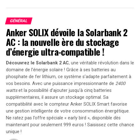
notamment en raison de la complexité des protections
offertes par la ligue aux joueuses enceintes. Il est
également important de noter que ce n’est pas la
GÉNÉRAL
première fois qu’une joueuse allègue un traitement
Anker SOLIX dévoile la Solarbank 2
inéquitable en raison de sa grossesse. Par exemple,
AC : la nouvelle ère du stockage
Skylar Diggins-Smith a eu des différends avec les
d’énergie ultra-compatible !
Phoenix Mercury qu’elle a attribués à sa grossesse.
Cependant, la situation de Hamby est assez unique.
Découvrez le Solarbank 2 AC
, une véritable révolution dans le
Qui est Dearica Hamby ?
domaine de l’énergie solaire ! Grâce à ses batteries au
phosphate de fer lithium, ce système s’adapte parfaitement à
Dearica Hamby est une joueuse de basketball
vos besoins. Avec une puissance impressionnante de
2400
watts
et la possibilité d’ajouter jusqu’à cinq batteries
professionnelle, reconnue comme une All-Star de la
supplémentaires, il assure un stockage optimal. Sa
WNBA à trois reprises et évoluant au poste d’ailière
compatibilité avec le compteur Anker SOLIX Smart favorise
pour les Los Angeles Sparks. À 30 ans, elle est en pleine
une gestion intelligente de votre consommation énergétique.
forme, affichant des performances impressionnantes en
Ne ratez pas l’offre spéciale « early bird »
, disponible dès
tant que rebondeuse et marqueuse. Elle est également
maintenant pour seulement 999 euros ! Saisissez cette chance
mère de deux enfants : Amaya (7 ans) et Legend (1 an).
unique !