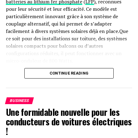
batteries au lithium fer phosphate
(
LFP
), reconnues
rapprochant de John Higgins dans la course pour
pour leur sécurité et leur efficacité. Ce modèle est
devenir le deuxième joueur de l’histoire à atteindre 1
particulièrement innovant grâce à son système de
000 siècles, après O’Sullivan.
couplage alternatif, qui lui permet de s’adapter
facilement à divers systèmes solaires déjà en place.Que
discovery+ est la plateforme de streaming des Jeux
ce soit pour des installations sur toiture, des systèmes
Olympiques, et le seul endroit où vous pouvez suivre
solaires compacts pour balcons ou d’autres
chaque moment des Jeux de Paris 2024 cet été.
configurations réduites, il peut fonctionner avec un
micro-onduleur de 800 Watts.
RELATED TOPICS:
100000 LIVRES
BONUS
CENTURY
OBJECTIF
SNOOKER
Capacité et flexibilité Énergétique
CONTINUE READING
UP NEXT
Llama 3.1 : Un modèle d’IA de 405 milliards de
Avec une capacité maximale d’injection dans le réseau
paramètres qui révolutionne la compréhension du
domestique atteignant 1200 watts,le Solarbank 2 AC
langage !
BUSINESS
peut être associé à deux régulateurs solaires MPPT. Cela
Une formidable nouvelle pour les
DON'T MISS
ouvre la possibilité d’ajouter jusqu’à 1200 watts
L’ICO tape sur les doigts d’une école d’Essex pour son
conducteurs de voitures électriques
supplémentaires via des panneaux solaires additionnels,
utilisation illégale de la reconnaissance faciale !
portant ainsi la puissance totale à un impressionnant
!
2400 watts
. Pour les utilisateurs nécessitant davantage