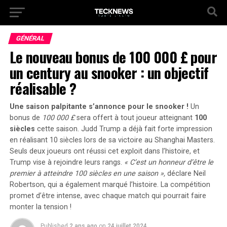
GÉNÉRAL
Le nouveau bonus de 100 000 £ pour
un century au snooker : un objectif
réalisable ?
Une saison palpitante s’annonce pour le snooker !
Un
bonus de
100 000 £
sera offert à tout joueur atteignant
100
siècles
cette saison. Judd Trump a déjà fait forte impression
en réalisant
10 siècles
lors de sa victoire au Shanghai Masters.
Seuls deux joueurs ont réussi cet exploit dans l’histoire, et
Trump vise à rejoindre leurs rangs.
« C’est un honneur d’être le
premier à atteindre 100 siècles en une saison »,
déclare Neil
Robertson, qui a également marqué l’histoire. La compétition
promet d’être intense, avec chaque match qui pourrait faire
monter la tension !
Published
2 ans ago
on
24 juillet 2024