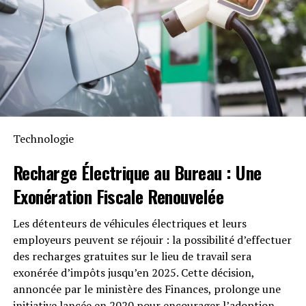
Intempéries
Anker SOLIX met également l’accent sur la longévité du
Solarbank 2 AC. Conçu pour supporter au moins
6000
cycles de charge
, cet appareil a une durée de vie
estimée dépassant quinze ans. Il est accompagné d’une
garantie fabricant décennale et possède une
certification IP65 qui assure sa résistance face aux
Technologie
intempéries tout en étant capable de fonctionner dans
des températures variant entre -20 °C et +55 °C.
Recharge Électrique
au Bureau : Une
Exonération Fiscale
Renouvelée
Disponibilité et Offres
Promotionnelles
Les détenteurs de véhicules électriques et leurs
employeurs peuvent se réjouir : la possibilité d’effectuer
Le solarbank 2 AC est disponible sur le site officiel
des recharges gratuites sur le lieu de travail sera
d’Anker SOLIX ainsi que sur Amazon au prix standard de
exonérée d’impôts jusqu’en 2025. Cette décision,
1299 euros
. Cependant, une offre promotionnelle
annoncée par le ministère des Finances, prolonge une
« early bird » sera active du
20 janvier au 23 février
initiative lancée en 2020 pour encourager l’adoption