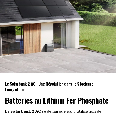
bonus.
Si deux joueurs ou plus atteignent le cap des 100
siècles en ayant joué le même nombre de cadres
dans le même tour du même tournoi, le bonus
sera partagé.
« Nous sommes ravis d’introduire ce nouveau bonus, car
cela crée une intrigue supplémentaire qui se déroulera
tout au long de la saison », a déclaré Steve Dawson,
président de la WST. « Si un joueur est en bonne voie
pour atteindre le ‘century of centuries’ avant les
derniers événements, le suspense grandira à chaque
match ! »
Le Solarbank 2 AC : Une Révolution dans le Stockage
Trump a fait un excellent début dans sa quête des
Énergétique
siècles en réalisant 10 lors de sa victoire au Shanghai
Batteries au Lithium Fer Phosphate
Masters la semaine dernière.
Le
Solarbank 2 AC
se démarque par l’utilisation de
Il a également atteint 990 siècles en carrière, se