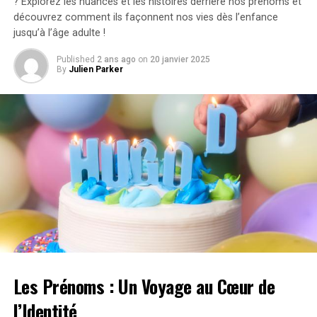
? Explorez les nuances et les histoires derrière nos prénoms et
l’année prochaine.
découvrez comment ils façonnent nos vies dès l’enfance
jusqu’à l’âge adulte !
Accélération Vers une Mobilité Électrique
Published
2 ans ago
on
20 janvier 2025
By
Julien Parker
Cette initiative fait partie d’une stratégie globale visant
à promouvoir l’électrification du parc automobile
français. Cependant, les grandes entreprises
rencontrent encore des difficultés pour atteindre leurs
objectifs ; seulement 8% des nouveaux véhicules
immatriculés par ces entités étaient électriques en
2023. Ces incitations fiscales pourraient néanmoins
inciter davantage d’employeurs à franchir le
pas.Cependant, plusieurs défis demeurent concernant
les infrastructures nécessaires au chargement ainsi que
sur l’autonomie des véhicules et les perceptions parmi
les employés. Par ailleurs, la réduction progressive du
Les Prénoms : Un Voyage au Cœur de
bonus écologique pour les utilitaires et sa diminution
pour les particuliers pourraient freiner cet élan vers
l’Identité
une adoption plus large.