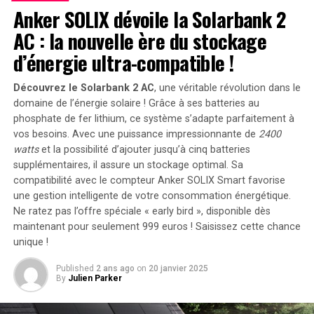
Anker SOLIX dévoile la Solarbank 2
Cela pourrait élever le niveau de jeu – les joueurs
pourraient essayer un peu plus lorsqu’ils sont à 70 ou
AC : la nouvelle ère du stockage
80. »
d’énergie ultra-compatible !
« Stephen Hendry était celui qui essayait toujours de
Découvrez le Solarbank 2 AC
, une véritable révolution dans le
finir, peu importe la situation, et c’est l’approche que
domaine de l’énergie solaire ! Grâce à ses batteries au
j’ai adoptée toute la saison. »
phosphate de fer lithium, ce système s’adapte parfaitement à
vos besoins. Avec une puissance impressionnante de
2400
Trump a terminé la saison précédente avec 79 siècles et
watts
et la possibilité d’ajouter jusqu’à cinq batteries
était également à 10 de la barre des 90 en 2020/21.
supplémentaires, il assure un stockage optimal. Sa
Pendant ce temps, le meilleur total de Ronnie
compatibilité avec le compteur Anker SOLIX Smart favorise
O’Sullivan pour une saison était de 74 en 2017/18,
une gestion intelligente de votre consommation énergétique.
tandis que Robertson avait également réalisé 84 en
Ne ratez pas l’offre spéciale « early bird »
, disponible dès
maintenant pour seulement 999 euros ! Saisissez cette chance
2018/19.
unique !
Tous les événements du calendrier WST 2024/25
Published
2 ans ago
on
20 janvier 2025
comptent pour le total d’un joueur.
By
Julien Parker
Le premier à atteindre 100 siècles recevra le