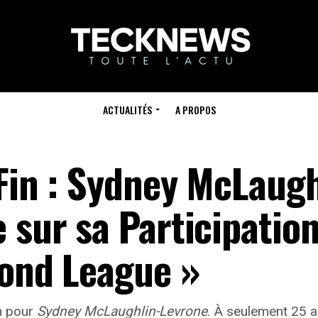
ACTUALITÉS
A PROPOS
 Fin : Sydney McLaugh
 sur sa Participation
mond League »
n pour
Sydney McLaughlin-Levrone
. À seulement 25 an