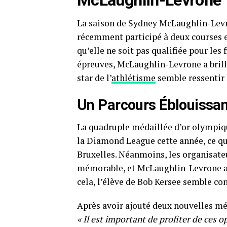
McLaughlin-Levrone
La saison de Sydney McLaughlin-Levrone
récemment participé à deux courses e
qu’elle ne soit pas qualifiée pour les 
épreuves, McLaughlin-Levrone a brillé
star de l’
athlétisme
semble ressentir 
Un Parcours Éblouissa
La quadruple médaillée d’or olympiqu
la Diamond League cette année, ce qui
Bruxelles. Néanmoins, les organisat
mémorable, et McLaughlin-Levrone a
cela, l’élève de Bob Kersee semble con
Après avoir ajouté deux nouvelles méd
« Il est important de profiter de ces 