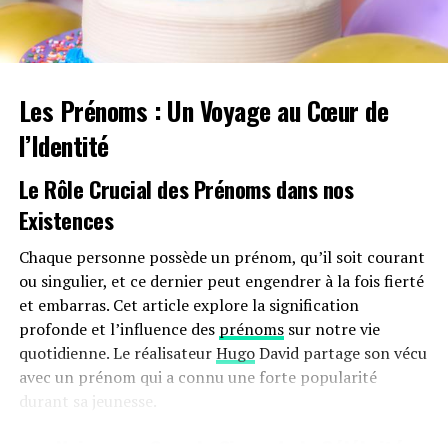
pas.Cependant, plusieurs défis demeurent concernant
les infrastructures nécessaires au chargement ainsi que
sur l’autonomie des véhicules et les perceptions parmi
les employés. Par ailleurs, la réduction progressive du
Les Prénoms : Un Voyage au Cœur de
bonus écologique pour les utilitaires et sa diminution
pour les particuliers pourraient freiner cet élan vers
l’Identité
une adoption plus large.
Le Rôle Crucial des Prénoms dans nos
Avenir Prometteur Pour La Mobilité
Existences
Électrique
Chaque personne possède un prénom, qu’il soit courant
Malgré ces obstacles potentiels, il existe un optimisme
ou singulier, et ce dernier peut engendrer à la fois fierté
quant au futur de la mobilité électrique dans le milieu
et embarras. Cet article explore la signification
professionnel. Les avancées technologiques continues
profonde et l’influence des
prénoms
sur notre vie
ainsi qu’un engagement croissant envers la durabilité
quotidienne. Le réalisateur
Hugo
David partage son vécu
devraient continuer à favoriser cette tendance vers une
avec un prénom qui a connu une forte popularité
adoption accrue des véhicules écologiques.
durant sa jeunesse.
En maintenant ces mesures fiscales avantageuses