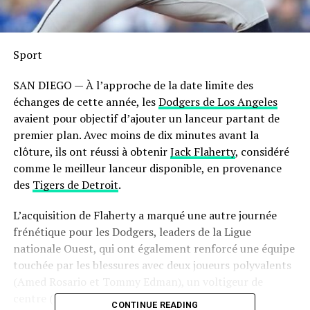
Sport
SAN DIEGO — À l’approche de la date limite des
échanges de cette année, les
Dodgers de Los Angeles
avaient pour objectif d’ajouter un lanceur partant de
premier plan. Avec moins de dix minutes avant la
clôture, ils ont réussi à obtenir
Jack Flaherty
, considéré
comme le meilleur lanceur disponible, en provenance
des
Tigers de Detroit
.
L’acquisition de Flaherty a marqué une autre journée
frénétique pour les Dodgers, leaders de la Ligue
nationale Ouest, qui ont également renforcé une équipe
touchée par les blessures avec deux joueurs polyvalents
(Amed Rosario et Tommy Edman), un voltigeur de
centre (Kevin Kiermaier) et un releveur puissant
CONTINUE READING