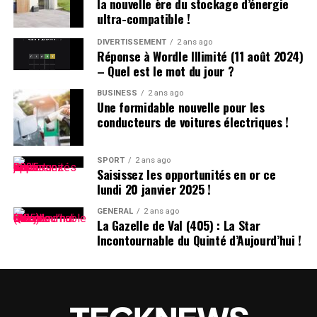
la nouvelle ère du stockage d’énergie
ajoutent souvent la première lettre du nom de famille
ultra-compatible !
après le prénom : ainsi devient-il rapidement « Hugo
D. », un surnom auquel il s’habitue sans arduousé.
DIVERTISSEMENT
2 ans ago
Réponse à Wordle Illimité (11 août 2024)
– Quel est le mot du jour ?
Pensées sur l’Identité Associée au
Prénom
BUSINESS
2 ans ago
Une formidable nouvelle pour les
conducteurs de voitures électriques !
Le choix d’un prénom peut avoir un impact significatif
sur notre identité personnelle tout au long de notre
existence. Que ce soit pour se distinguer ou pour
SPORT
2 ans ago
Saisissez les opportunités en or ce
s’intégrer dans un groupe social spécifique, chaque
lundi 20 janvier 2025 !
individu développe une relation particulière avec son
propre nom.
GÉNÉRAL
2 ans ago
La Gazelle de Val (405) : La Star
Incontournable du Quinté d’Aujourd’hui !
les prénoms ne sont pas simplement des désignations ;
ils portent avec eux des récits et influencent nos
interactions sociales depuis notre enfance jusqu’à l’âge
adulte.