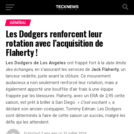
GÉNÉRAL
Les Dodgers renforcent leur
rotation avec l’acquisition de
Flaherty !
Les Dodgers de Los Angeles
ont frappé fort à la
date limite
des échanges
, en s’assurant les services de
Jack Flaherty
, un
lanceur vedette, juste avant la clôture. Ce mouvement
audacieux a non seulement renforcé leur rotation, mais a
également apporté une bouffée d’air frais à une équipe
frappée par les blessures. Flaherty, avec un
ERA de 2,95
cette
saison, est prêt à briller à San Diego.
« C’est excitant »,
a
déclaré son ancien coéquipier, Tommy Edman. Les Dodgers
sont déterminés à faire de cette saison un succès, malgré les
défis qui les attendent.
Published
2 ans ago
on
31 juillet 2024