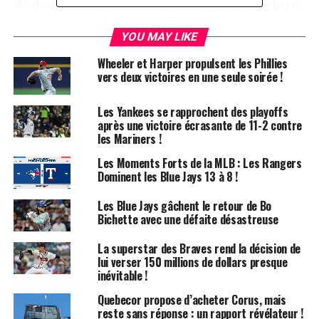
(Michael Kopech). Cependant, Flaherty reste la vedette,
ayant redressé une carrière prometteuse avec un début
YOU MAY LIKE
de saison dominant, attirant l’attention de plusieurs
équipes ces dernières semaines.
Wheeler et Harper propulsent les Phillies
vers deux victoires en une seule soirée !
En retour, les Dodgers ont cédé le receveur des ligues
mineures Thayron Liranzo, classé troisième dans leur
Les Yankees se rapprochent des playoffs
système par MLB.com, après Dalton Rushing et Diego
après une victoire écrasante de 11-2 contre
les Mariners !
Cartaya, ainsi que l’inférieur Trey Sweeney, un arrêt-
court de 24 ans évoluant en Triple-A.
Les Moments Forts de la MLB : Les Rangers
Dominent les Blue Jays 13 à 8 !
« Acquérir un lanceur d’impact était une priorité
absolue pour nous, et Jack l’est définitivement », a
Les Blue Jays gâchent le retour de Bo
Bichette avec une défaite désastreuse
déclaré le directeur général des Dodgers, Brandon
Gomes. « Son contrôle, ses capacités, sa capacité à faire
La superstar des Braves rend la décision de
des retraits — nous pensons que c’est une option
lui verser 150 millions de dollars presque
puissante pour octobre. »
inévitable !
Quebecor propose d’acheter Corus, mais
Flaherty devrait rejoindre les Dodgers à San Diego
reste sans réponse : un rapport révélateur !