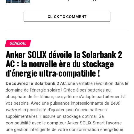
mercredi et effectuer son premier départ au cours du
week-end, lors d’une série à l’extérieur contre les
Athletics d’Oakland.
CLICK TO COMMENT
Il intégrera une rotation déjà bien fournie mais pleine
d’incertitudes. Tyler Glasnow a montré des
performances dignes d’un as, mais il va bientôt dépasser
GÉNÉRAL
son précédent record de manches lancées. Clayton
Anker SOLIX dévoile la Solarbank 2
Kershaw, un futur Hall of Famer, est également un
AC : la nouvelle ère du stockage
lanceur de 36 ans revenant d’une opération de l’épaule.
d’énergie ultra-compatible !
Walker Buehler et Bobby Miller devraient revenir
relativement bientôt, mais tous deux ont connu des
Découvrez le Solarbank 2 AC
, une véritable révolution dans le
difficultés récemment. De plus, Yoshinobu Yamamoto
domaine de l’énergie solaire ! Grâce à ses batteries au
souffre d’une déchirure de la coiffe des rotateurs, sans
phosphate de fer lithium, ce système s’adapte parfaitement à
certitude quant à son retour.
vos besoins. Avec une puissance impressionnante de
2400
watts
et la possibilité d’ajouter jusqu’à cinq batteries
Flaherty apporte une stabilité bienvenue grâce à une
supplémentaires, il assure un stockage optimal. Sa
saison en pleine résurgence. Âgé de 28 ans, il était l’un
compatibilité avec le compteur Anker SOLIX Smart favorise
des lanceurs partants les plus redoutables lorsqu’il
une gestion intelligente de votre consommation énergétique.