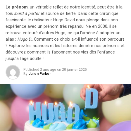
Concrètement,cette mesure permet aux sociétés
Le prénom
, un véritable reflet de notre identité, peut être à la
d’installer gratuitement des bornes de recharge pour
fois
lourd à porter
et source de
fierté
. Dans cette chronique
leurs employés sans impact fiscal. Les frais liés à
fascinante, le réalisateur Hugo David nous plonge dans son
l’électricité pour ces recharges ne seront pas pris en
expérience avec un prénom très répandu. Né en 2000, il se
compte dans le calcul des avantages en nature. De plus,
retrouve entouré d’autres Hugo, ce qui l’amène à adopter un
un abattement de 50% sur ces avantages est maintenu
alias :
Hugo D.
. Comment ce choix a-t-il influencé son parcours
avec un plafond révisé à environ 2000 euros pour
? Explorez les nuances et les histoires derrière nos prénoms et
l’année prochaine.
découvrez comment ils façonnent nos vies dès l’enfance
jusqu’à l’âge adulte !
Accélération Vers une Mobilité Électrique
Published
2 ans ago
on
20 janvier 2025
By
Julien Parker
Cette initiative fait partie d’une stratégie globale visant
à promouvoir l’électrification du parc automobile
français. Cependant, les grandes entreprises
rencontrent encore des difficultés pour atteindre leurs
objectifs ; seulement 8% des nouveaux véhicules
immatriculés par ces entités étaient électriques en
2023. Ces incitations fiscales pourraient néanmoins
inciter davantage d’employeurs à franchir le